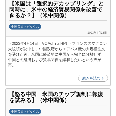
【米国は「選択的デカップリング」と
構
同時に、米中の経済貿易関係を改善で
(
きるか？】（米中関係）
j
c
中国業界トピックス
i
2023年4月18日
b
p
y
o
（2023年4月14日 VOAchina HP) ・フランスのマクロン
日
)
大統領が訪中し、中国政府からエアバス機の大規模注文
中
を受けた後、米国は経済的に中国から完全に分離せず、
投
中国との経済および貿易関係を緩和したいという声が
資
再…
促
進
続きを読む
機
構
【怒る中国 米国のチップ規制に報復
(
を試みる】（米中関係）
j
c
中国業界トピックス
i