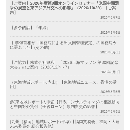
【ご案内】
2026年度第8回オンラインセミナー『米国中間選
挙の展望と東アジア外交への影響』（2026/10/29）
【ご案
内】
2026年8月7日
【多余的話】『年縞』
2026年8月6日
【 李強首相が「国務院による出入国管理規定」の国務院令
に署名した】(その他)
2026年8月6日
【ご協力】株式会社衆和 「2026上海マラソン 第30回記念
大会」のご案内（2026/12/4～7）
2026年8月5日
（東海地域レポート/内山）【東海地域ニュース、香港の活
用】
2026年8月5日
(関東地域レポート/川端)【日系コンサルティングの相談動向
と中国対外貸付（子親ローン）規制変更の影響】
2026年8月5日
(九州（福岡）地域レポート/平塚)【福岡貿易会、福岡・大連
未来委員会 総会報告他】