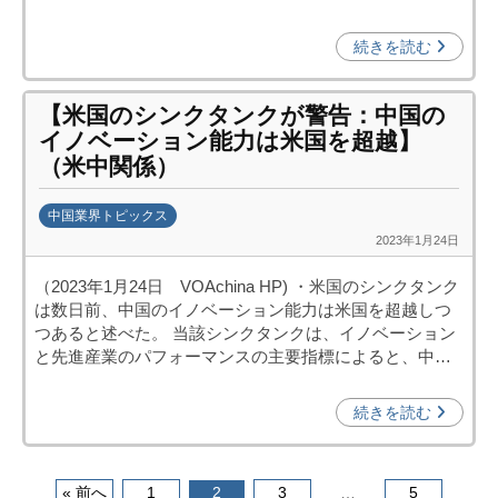
資
促
続きを読む
進
機
【米国のシンクタンクが警告：中国の
構
イノベーション能力は米国を超越】
(
（米中関係）
j
c
中国業界トピックス
i
2023年1月24日
b
p
y
o
（2023年1月24日 VOAchina HP) ・米国のシンクタンク
日
)
は数日前、中国のイノベーション能力は米国を超越しつ
中
つあると述べた。 当該シンクタンクは、イノベーション
投
と先進産業のパフォーマンスの主要指標によると、中…
資
促
続きを読む
進
機
構
投
« 前へ
1
2
3
…
5