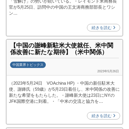
「雪解け」の勢いが続いている。・レイモンド米商務長
投
官が5月25日、訪問中の中国の王文涛商務部部長とワシ
資
ン…
促
進
続きを読む
機
構
【中国の謝峰新駐米大使就任、米中関
(
係改善に新たな期待】（米中関係）
j
c
中国業界トピックス
i
2023年5月26日
b
p
y
o
（2023年5月24日 VOAchina HP) ・中国の新任駐米大
日
)
使、謝鋒氏（59歳）が5月23日着任し、米中関係の改善に
中
新たな希望をもたらした。・謝峰新大使は23日にNYの
投
JFK国際空港に到着。・「中米の交流と協力を…
資
促
続きを読む
進
機