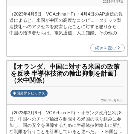
2023年4月7日
b
p
y
o
（2023年4月5日 VOAchina HP) ・4月4日のAP通信の報
日
)
道によると、米国が中国の高度なコンピュータチップ製
中
造技術へのアクセスを妨害したことに対する怒りから、
投
中国の指導者たちは、電気通信、人工知能、その他の…
資
促
続きを読む
進
機
【オランダ、中国に対する米国の政策
構
を反映 半導体技術の輸出抑制を計画】
(
（米中関係）
j
c
中国業界トピックス
i
2023年3月10日
b
p
y
o
（2023年3月9日 VOAchina HP) ・オランダ政府は3月8
日
)
日、中国へのチップ輸出を制限する米国の取り組みに参
中
加し、国の安全を保障するために半導体技術輸出に新た
投
な制限を行うことを計画していると述べた。 ・米国は…