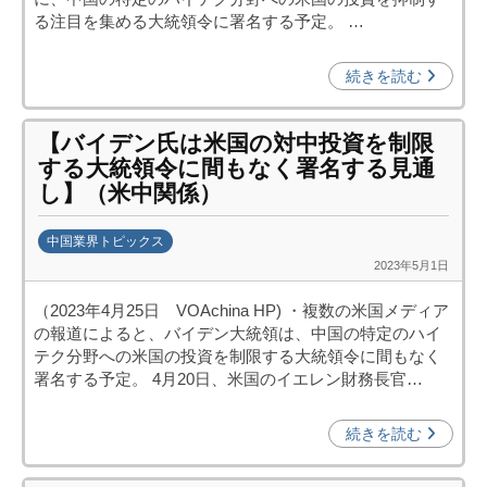
投
る注目を集める大統領令に署名する予定。 …
資
促
続きを読む
進
機
【バイデン氏は米国の対中投資を制限
構
する大統領令に間もなく署名する見通
(
し】（米中関係）
j
c
中国業界トピックス
i
2023年5月1日
b
p
y
o
（2023年4月25日 VOAchina HP) ・複数の米国メディア
日
)
の報道によると、バイデン大統領は、中国の特定のハイ
中
テク分野への米国の投資を制限する大統領令に間もなく
投
署名する予定。 4月20日、米国のイエレン財務長官…
資
促
続きを読む
進
機