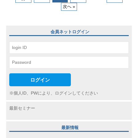
(
次へ »
稿
j
c
ナ
i
ビ
会員ネットログイン
p
ゲ
o
)
ー
シ
ョ
ン
ログイン
※個人ID、PWにより、ログインしてください
最新セミナー
最新情報