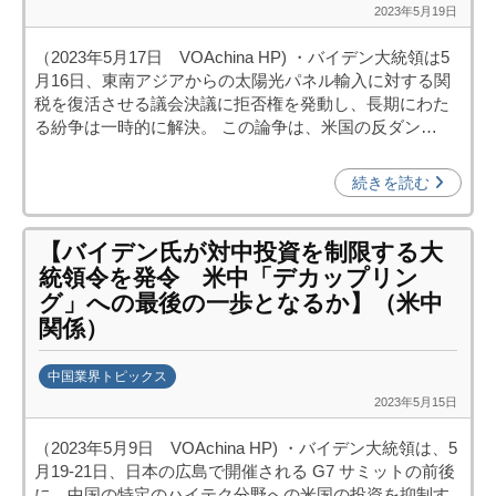
2023年5月19日
b
p
y
o
（2023年5月17日 VOAchina HP) ・バイデン大統領は5
日
)
月16日、東南アジアからの太陽光パネル輸入に対する関
中
税を復活させる議会決議に拒否権を発動し、長期にわた
投
る紛争は一時的に解決。 この論争は、米国の反ダン…
資
促
続きを読む
進
機
【バイデン氏が対中投資を制限する大
構
統領令を発令 米中「デカップリン
(
グ」への最後の一歩となるか】（米中
j
関係）
c
i
中国業界トピックス
p
2023年5月15日
b
o
y
)
（2023年5月9日 VOAchina HP) ・バイデン大統領は、5
日
月19-21日、日本の広島で開催される G7 サミットの前後
中
に、中国の特定のハイテク分野への米国の投資を抑制す