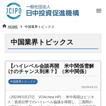
コ
日
ー
ン
中
メ
テ
ニ
投
ュ
ン
日
ー
j
HOME
中国業界トピックス
ツ
資
c
中
へ
i
促
中国業界トピックス
ス
p
投
進
キ
o
ッ
機
資
プ
構
促
【ハイレベル会談再開 米中関係雪解
けのチャンス到来？】（米中関係）
進
中国業界トピックス
機
2023年6月1日
b
y
構
（2023年5月27日 VOAchina HP) ・米中両国はビジネ
日
ス・貿易分野でのハイレベル協議を再開し、二国間の
中