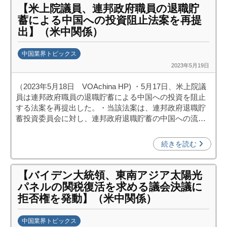
【米上院議員、連邦政府職員の退職貯
構
蓄による中国への投資阻止法案を再提
(
出】（米中関係）
j
c
中国業界トピックス
i
2023年5月19日
b
p
y
o
（2023年5月18日 VOAchina HP) ・5月17日、米上院議
日
)
員は連邦政府職員の退職貯蓄による中国への投資を阻止
中
する法案を再提出した。・当該法案は、連邦政府退職貯
投
蓄投資委員会に対し、連邦政府退職貯蓄の中国への流…
資
促
続きを読む
進
機
【バイデン大統領、東南アジア太陽光
構
パネルの関税復活を求める議会決議に
(
拒否権を発動】（米中関係）
j
c
中国業界トピックス
i