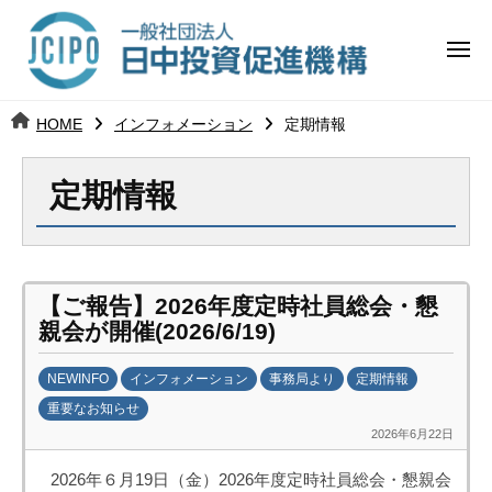
コ
日
ー
ン
中
メ
テ
ニ
投
ュ
ン
日
ー
j
HOME
インフォメーション
定期情報
ツ
資
c
中
へ
i
促
定期情報
ス
p
投
進
キ
o
ッ
機
資
プ
構
促
【ご報告】2026年度定時社員総会・懇
親会が開催(2026/6/19)
進
NEWINFO
インフォメーション
事務局より
定期情報
機
重要なお知らせ
2026年6月22日
構
b
y
2026年６月19日（金）2026年度定時社員総会・懇親会
日