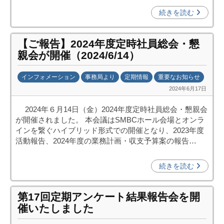
進
続きを読む
機
構
【ご報告】2024年度定時社員総会・懇
(
親会が開催（2024/6/14）
j
c
インフォメーション
事務局より
定期情報
重要なお知らせ
i
2024年6月17日
b
p
y
o
2024年６月14日（金）2024年度定時社員総会・懇親会
劉
)
が開催されました。 本会議はSMBCホール会場とオンラ
娜
インを繋ぐハイブリッド形式での開催となり、2023年度
活動報告、2024年度の業務計画・収支予算案の報告…
続きを読む
第17回定期アンケート結果報告会を開
催いたしました