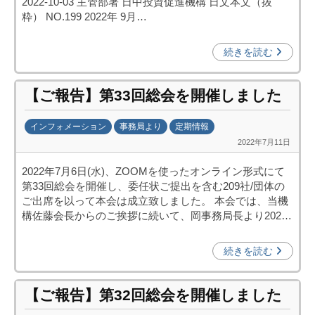
)
2022-10-03 主管部署 日中投資促進機構 日文本文（抜
投
粋） NO.199 2022年 9月…
資
促
続きを読む
進
機
【ご報告】第33回総会を開催しました
構
(
インフォメーション
事務局より
定期情報
j
2022年7月11日
b
c
y
i
2022年7月6日(水)、ZOOMを使ったオンライン形式にて
k
p
第33回総会を開催し、委任状ご提出を含む209社/団体の
a
o
ご出席を以って本会は成立致しました。 本会では、当機
n
)
構佐藤会長からのご挨拶に続いて、岡事務局長より202…
a
u
続きを読む
m
i
【ご報告】第32回総会を開催しました