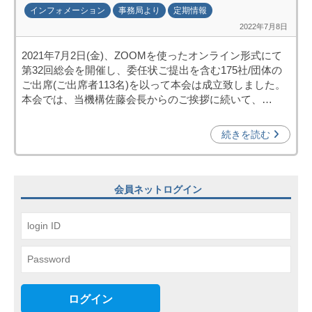
インフォメーション
事務局より
定期情報
2022年7月8日
b
y
2021年7月2日(金)、ZOOMを使ったオンライン形式にて
日
第32回総会を開催し、委任状ご提出を含む175社/団体の
中
ご出席(ご出席者113名)を以って本会は成立致しました。
投
本会では、当機構佐藤会長からのご挨拶に続いて、…
資
促
続きを読む
進
機
構
会員ネットログイン
(
j
c
i
p
o
)
ログイン