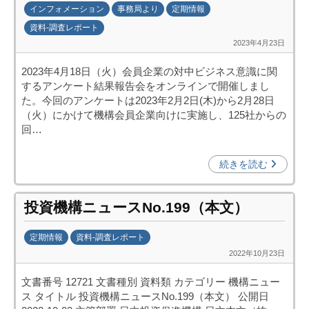
インフォメーション
事務局より
定期情報
資料-調査レポート
2023年4月23日
b
y
2023年4月18日（火）会員企業の対中ビジネス意識に関
日
するアンケート結果報告会をオンラインで開催しまし
中
た。今回のアンケートは2023年2月2日(木)から2月28日
投
（火）にかけて機構会員企業向けに実施し、125社からの
資
回…
促
進
続きを読む
機
構
投資機構ニュースNo.199（本文）
(
j
定期情報
資料-調査レポート
c
2022年10月23日
b
i
y
p
文書番号 12721 文書種別 資料類 カテゴリー 機構ニュー
日
o
ス タイトル 投資機構ニュースNo.199（本文） 公開日
中