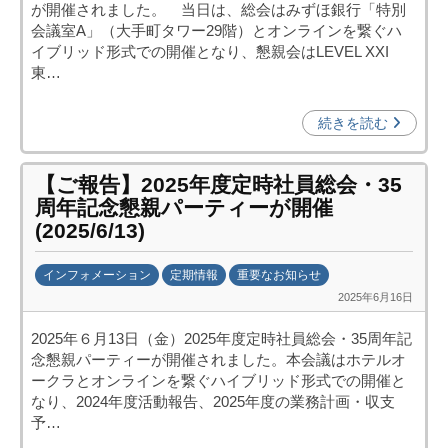
が開催されました。 当日は、総会はみずほ銀行「特別
中
会議室A」（大手町タワー29階）とオンラインを繋ぐハ
投
イブリッド形式での開催となり、懇親会はLEVEL XXI
資
東…
促
進
続きを読む
機
構
【ご報告】2025年度定時社員総会・35
(
周年記念懇親パーティーが開催
j
(2025/6/13)
c
i
インフォメーション
定期情報
重要なお知らせ
p
2025年6月16日
b
o
y
)
2025年６月13日（金）2025年度定時社員総会・35周年記
日
念懇親パーティーが開催されました。本会議はホテルオ
中
ークラとオンラインを繋ぐハイブリッド形式での開催と
投
なり、2024年度活動報告、2025年度の業務計画・収支
資
予…
促