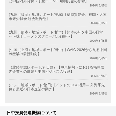
と中国対外貸付（子親ローン）規制変更の影響】
2026年8月5日
(九州（福岡）地域レポート/平塚)【福岡貿易会、福岡・大連
未来委員会 総会報告他】
2026年8月5日
(九州（熊本）地域レポート/杉本)【熊本の味を中国の日常
へ〜味千ラーメンのグローバル戦略〜】
2026年8月5日
(中国（上海）地域レポート/田中)【WAIC 2026から見る中国
AI産業の最新動向】
2026年8月5日
（北陸地域レポート/春日野）【中東情勢下における福井県
内企業への影響と中国ビジネスの役割】
2026年8月5日
(インド地域レポート/繁田)【インドのGCC活用― 外資系先
例と最近の日本企業の動き】
2026年8月5日
日中投資促進機構について