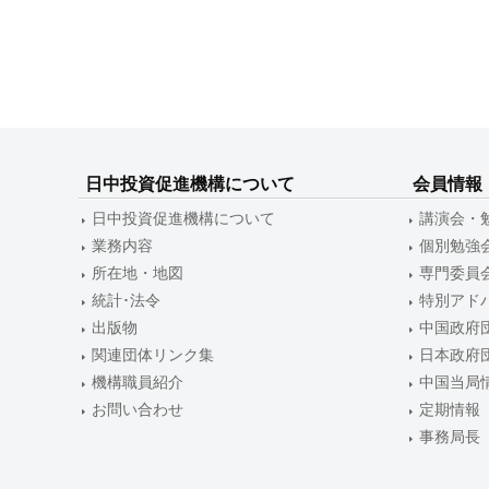
c
稿
i
ナ
p
o
ビ
)
ゲ
ー
日中投資促進機構について
会員情報
日中投資促進機構について
講演会・
シ
業務内容
個別勉強
ョ
所在地・地図
専門委員
ン
統計･法令
特別アド
出版物
中国政府
関連団体リンク集
日本政府
機構職員紹介
中国当局
お問い合わせ
定期情報
事務局長