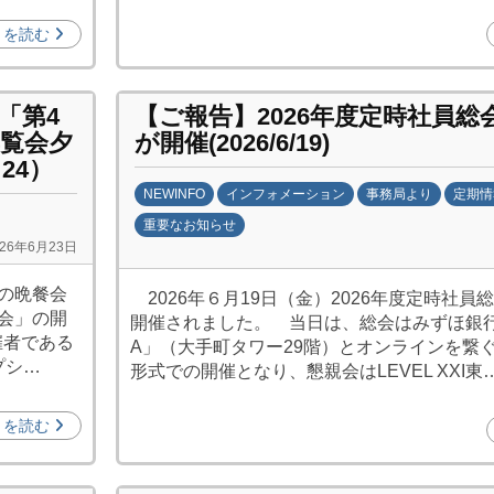
きを読む
「第4
【ご報告】2026年度定時社員総
覧会夕
が開催(2026/6/19)
24）
NEWINFO
インフォメーション
事務局より
定期情
重要なお知らせ
026年6月23日
b
y
の晩餐会
2026年６月19日（金）2026年度定時社員
日
会」の開
開催されました。 当日は、総会はみずほ銀
中
催者である
A」（大手町タワー29階）とオンラインを繋
投
プシ…
形式での開催となり、懇親会はLEVEL XXI東
資
促
きを読む
進
機