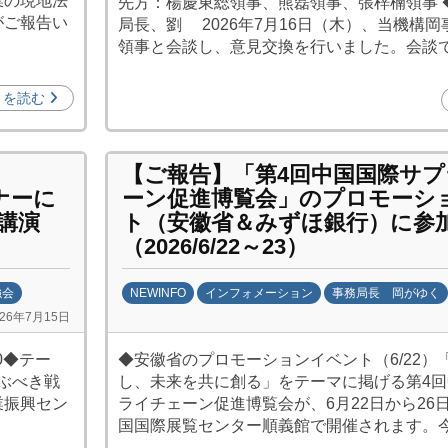
業の現地法
先方：楊慶東総領事、熊磊領事、張梓楠領事 
娜
がご報告い
局長、劉 2026年7月16日（木）、当機構
領事と会談し、意見交換を行いました。会談
きを読む
【ご報告】「第4回中国国際サ
ナーに
ーン促進博覧会」のプロモーシ
講演
ト（安徽省＆みずほ銀行）に参
（2026/6/22～23）
強会
NEWINFO
インフォメーション
事務局長 岡がゆく
026年7月15日
b
y
00◆テー
◆安徽省のプロモーションイベント（6/22）
劉
ぶべき戦
し、未来を共に創る」をテーマに掲げる第4
娜
業振興セン
ライチェーン促進博覧会が、6月22日から26
国国際展覧センター順義館で開催されます。