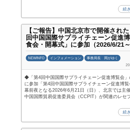
続
【ご報告】中国北京市で開催された
回中国国際サプライチェーン促進博
食会・開幕式」に参加（2026/6/21～
NEWINFO
インフォメーション
事務局長 岡がゆく
b
2
y
◆「第4回中国国際サプライチェーン促進博覧会」
劉
に参加「第4回中国国際サプライチェーン促進博覧
娜
幕前夜となる2026年6月21日（日）、北京では主
中国国際貿易促進委員会（CCPIT）が関連のレセ
続