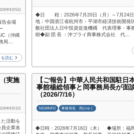
b
2026年8月5日
y
◆日 程：2026年7月20日（月）～7月24
劉
地：中国浙江省杭州市・平湖市経済技術開発区
報告会場
娜
般社団法人日中投資促進機構 代表理事・事
ー
樹◆副 団 長 ：沖プライ商事株式会社 代…
IC（沖縄
務局…
きを読む
（実施
【ご報告】中華人民共和国駐日
事館楊総領事と岡事務局長が面
（2026/7/16）
NEWINFO
事務局長 岡がゆく
2026年8月3日
b
した活動を
y
会員企業各
◆日時：2026年7月16日（木） ◆場所：
劉