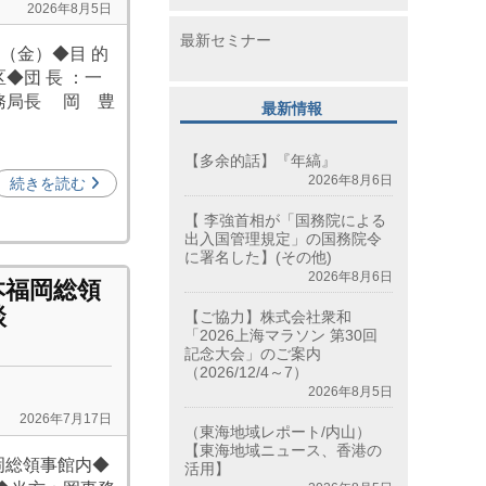
2026年8月5日
最新セミナー
日（金）◆目 的
◆団 長 ：一
務局長 岡 豊
最新情報
【多余的話】『年縞』
2026年8月6日
続きを読む
【 李強首相が「国務院による
出入国管理規定」の国務院令
に署名した】(その他)
2026年8月6日
本福岡総領
談
【ご協力】株式会社衆和
「2026上海マラソン 第30回
記念大会」のご案内
（2026/12/4～7）
2026年8月5日
2026年7月17日
（東海地域レポート/内山）
【東海地域ニュース、香港の
福岡総領事館内◆
活用】