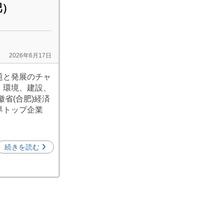
肥）
2026年6月17日
題と発展のチャ
、環境、建設、
省(合肥)経済
界トップ企業
続きを読む