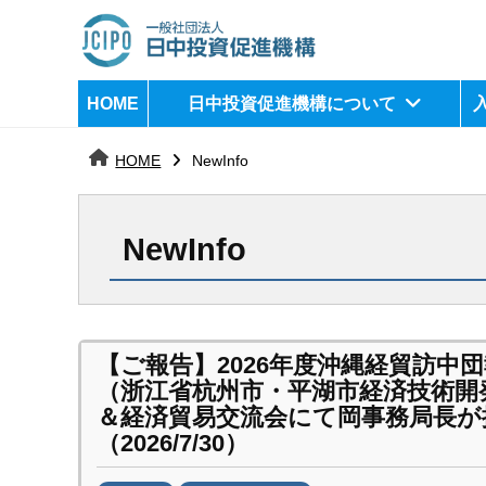
コ
ン
テ
日
j
HOME
日中投資促進機構について
ン
c
中
ツ
i
HOME
NewInfo
へ
p
投
ス
o
資
キ
NewInfo
ッ
促
プ
進
機
【ご報告】2026年度沖縄経貿訪中
（浙江省杭州市・平湖市経済技術開
構
＆経済貿易交流会にて岡事務局長が
（2026/7/30）