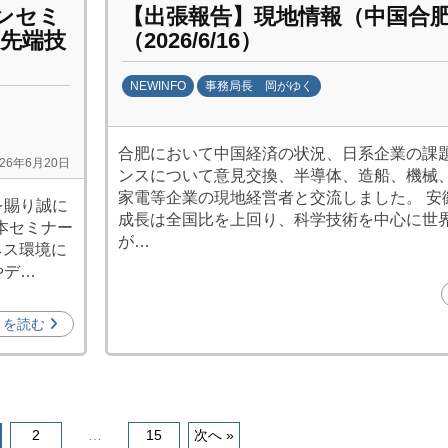
構
インセミ
【出張報告】現地情報（中国合
(
～先端技
（2026/6/16）
j
c
NEWINFO
事務局長 岡がゆく
i
b
p
y
合肥において中国経済の状況、日系企業の課
o
劉
026年6月20日
ンスについて意見交換、半導体、造船、機械
)
娜
家電等企業の現地経営者と交流しました。 安徽
を賜り誠に
成長は全国比を上回り、科学技術を中心に世
る本セミナー
が…
ネス環境に
やデ…
きを読む
2
…
15
次へ »