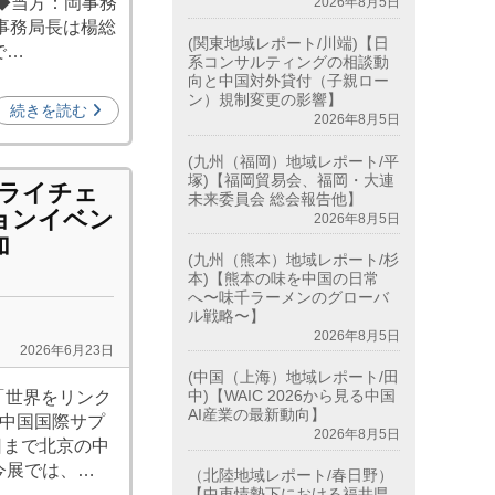
◆当方：岡事務
2026年8月5日
岡事務局長は楊総
(関東地域レポート/川端)【日
で…
系コンサルティングの相談動
向と中国対外貸付（子親ロー
ン）規制変更の影響】
続きを読む
2026年8月5日
(九州（福岡）地域レポート/平
塚)【福岡貿易会、福岡・大連
プライチェ
未来委員会 総会報告他】
ョンイベン
2026年8月5日
加
(九州（熊本）地域レポート/杉
本)【熊本の味を中国の日常
へ〜味千ラーメンのグローバ
ル戦略〜】
2026年8月5日
2026年6月23日
(中国（上海）地域レポート/田
中)【WAIC 2026から見る中国
「世界をリンク
AI産業の最新動向】
回中国国際サプ
2026年8月5日
日まで北京の中
今展では、…
（北陸地域レポート/春日野）
【中東情勢下における福井県