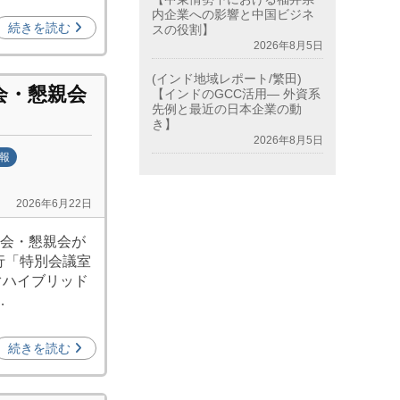
内企業への影響と中国ビジネ
続きを読む
スの役割】
2026年8月5日
(インド地域レポート/繁田)
会・懇親会
【インドのGCC活用― 外資系
先例と最近の日本企業の動
き】
2026年8月5日
報
2026年6月22日
総会・懇親会が
行「特別会議室
ぐハイブリッド
…
続きを読む