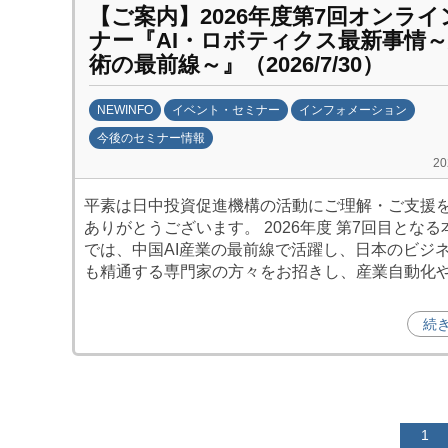
【ご案内】2026年度第7回オンラ
ナー『AI・ロボティクス最新事情
術の最前線～』（2026/7/30）
NEWINFO
イベント・セミナー
インフォメーション
今後のセミナー情報
b
2
y
平素は日中投資促進機構の活動にご理解・ご支援
日
ありがとうございます。 2026年度 第7回目とな
中
では、中国AI産業の最前線で活躍し、日本のビジ
投
も精通する専門家の方々をお招きし、産業自動化
資
促
続
進
機
構
(
投
1
j