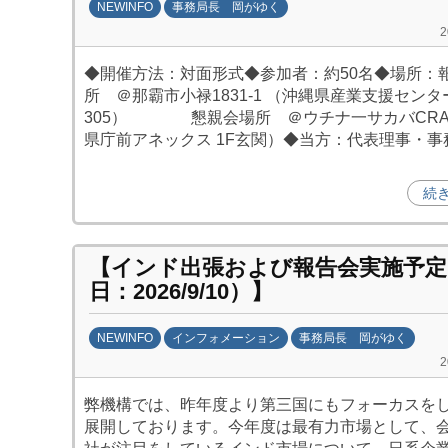
NEWINFO
事務局長 岡がゆく
b
y
◆開催方法：対面形式◆参加者：約50名◆場所：
劉
所 ＠那霸市小禄1831-1 （沖縄県産業支援センタ
娜
305） 懇親会場所 ＠ウチナ一サカバCRA
県庁前アネックス 1F玄関）◆当方：代表理事・事
続
【インド出張および報告会実施予定
日：2026/9/10）】
NEWINFO
インフォメーション
事務局長 岡がゆく
b
y
弊機構では、昨年度より第三国にもフォーカスを
劉
展開しております。今年度は最有力市場として、
娜