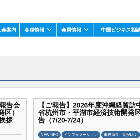
入会案内
各種情報
会員情報
中国ビジネス相
団報告会
【ご報告】2026年度沖縄経貿訪
発区）
省杭州市・平湖市経済技術開発
挨拶
告（7/20-7/24）
NEWINFO
インフォメーション
事務局長 岡がゆく