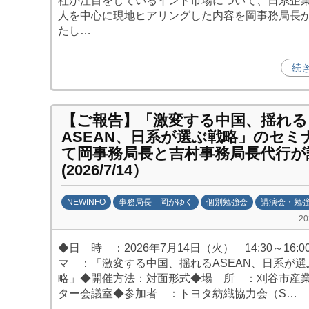
社が注目をしているインド市場について、日系企
人を中心に現地ヒアリングした内容を岡事務局長
たし…
続
【ご報告】「激変する中国、揺れる
ASEAN、日系が選ぶ戦略」のセミ
て岡事務局長と吉村事務局長代行が
(2026/7/14）
NEWINFO
事務局長 岡がゆく
個別勉強会
講演会・勉
b
2
y
◆日 時 ：2026年7月14日（火） 14:30～16:
劉
マ ：「激変する中国、揺れるASEAN、日系が選
娜
略」◆開催方法：対面形式◆場 所 ：刈谷市産
ター会議室◆参加者 ：トヨタ紡織協力会（S…