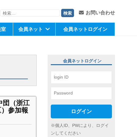
検
お問い合わせ
索:
談室
会員ネット
会員ネットログイン
会員ネットログイン
中団（浙江
区）参加報
ログイン
※個人ID、PWにより、ログイ
ンしてください