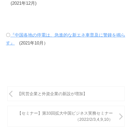
(2021年12月)
構
(
j
c
i
〇
『中国各地の停電は、急進的な新エネ車普及に警鐘を鳴ら
p
す』
(2021年10月）
o
)
投
【民営企業と外資企業の新設が増加】
稿
ナ
【セミナー】第33回拡大中国ビジネス実務セミナー
ビ
（2022/2/3,4,9,10）
ゲ