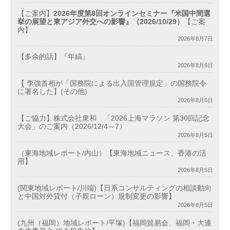
【ご案内】
2026年度第8回オンラインセミナー『米国中間選
挙の展望と東アジア外交への影響』（2026/10/29）
【ご案
内】
2026年8月7日
【多余的話】『年縞』
2026年8月6日
【 李強首相が「国務院による出入国管理規定」の国務院令
に署名した】(その他)
2026年8月6日
【ご協力】株式会社衆和 「2026上海マラソン 第30回記念
大会」のご案内（2026/12/4～7）
2026年8月5日
（東海地域レポート/内山）【東海地域ニュース、香港の活
用】
2026年8月5日
(関東地域レポート/川端)【日系コンサルティングの相談動向
と中国対外貸付（子親ローン）規制変更の影響】
2026年8月5日
(九州（福岡）地域レポート/平塚)【福岡貿易会、福岡・大連