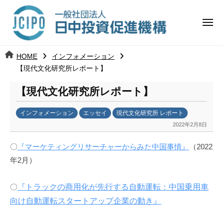
コ
日
ー
ン
中
メ
テ
ニ
投
ュ
ン
日
ー
j
HOME
インフォメーション
ツ
資
c
【現代文化研究所レポート】
中
へ
i
促
ス
【現代文化研究所レポート】
p
投
進
キ
o
ッ
機
インフォメーション
エッセイ
現代文化研究所 レポート
資
2022年2月8日
b
プ
構
促
y
〇
『マーケティングリサーチャーからみた中国事情』
（2022
日
進
年2月）
中
投
機
資
〇
『トラックの商用化が先行する自動運転：中国乗用車
促
構
向け自動運転スタートアップ企業の動き』
進
機