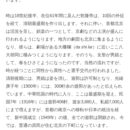
時は
18
世紀後半、在位
61
年間に及んだ乾隆帝は、
10
回の外征
を経て、清朝最盛期を作り出します。それに伴い、首都北京
は活況を呈し、娯楽の一つとして、京劇などの上演が盛んに
行われるようになります。地方の劇団も北京に集まるように
なり、彼らは、劇場がある大柵欄（
da shi lar
）に近いここ八
大胡同に棲みつくようになります。そのうち、女形が男娼と
して、春をひさぐようになったのです。当然の流れですが、
時が経つごとに同性から異性へと選手交代が行われました。
清朝後期には、男娼は姿を消し、遊郭は許可制となり、光緒
庚子年（
1900
年）には、
300
軒余の遊郭があったと伝えられ
ています。中華民国の時代に入り、ここは最盛期を迎え、民
国
7
年（
1918
年）には遊郭
406
軒、遊女
3,880
人、私娼
7,000
人
にまで増えますが、首都の南京への移転や日本の統治を経
て、新中国成立（
1949
年）の後、全ての遊郭は閉鎖され、今
では、普通の庶民が住む北京の下町になっています。