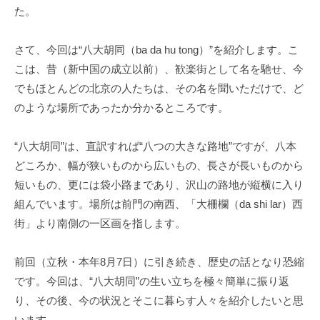
た。
さて、今回は
“
八大胡同（
ba da hu tong
）
”
を紹介します。こ
こは、昔（新中国の成立以前）、歓楽街として名を馳せ、今
でもほとんどの北京の人たちは、その名を聞いただけで、ど
のような場所であったか分かるところです。
“
八大胡同
”
は、直訳すれば
“
八つの大きな路地
”
ですが、八本
どころか、幅が狭いものから広いもの、長さが長いものから
短いもの、更には袋小路まであり、沢山の路地が縦横に入り
組んでいます。場所は前門の南西、「大柵欄（
da shi lar
）西
街」より南側の一区画を指します。
前回（立秋・本年
8
月
7
日）に引き続き、歴史の話となり恐縮
です。今回は、
“
八大胡同
”
の生い立ちを極々簡単に振り返
り、その後、今の状況とそこに暮らす人々を紹介したいと思
います。