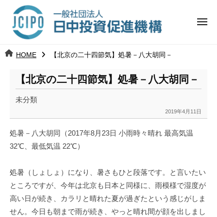
コ
日
ー
ン
中
メ
テ
ニ
投
ュ
ン
日
ー
j
HOME
【北京の二十四節気】処暑－八大胡同－
ツ
資
c
中
へ
i
促
【北京の二十四節気】処暑－八大胡同－
ス
p
投
進
キ
o
未分類
ッ
機
資
2019年4月11日
b
プ
y
構
促
処暑－八大胡同（
2017
年
8
月
23
日 小雨時々晴れ 最高気温
k
32
℃
、最低気温
22
℃
）
a
進
n
a
処暑（しょしょ）になり、暑さもひと段落です。と言いたい
機
u
ところですが、今年は北京も日本と同様に、雨模様で湿度が
構
m
高い日が続き、カラリと晴れた夏が過ぎたという感じがしま
i
せん。今日も朝まで雨が続き、やっと晴れ間が顔を出しまし