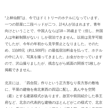
“
上林仙館
”
は、今ではドミトリーのホテルになっています。
一つの部屋に二段ベッドが二つ、計
4
人が泊まれます。青年
向けということで、中国人ならば
18
～
35
歳まで（但し、外国
人は年齢制限がない）しか宿泊できません。以前は見学可能
でしたが、今年の年初から見学禁止となりました。そのた
め、
1
泊
89
元（約
1,500
円）の最低宿泊料金を払って、ホテル
の中に入り、写真を撮ってきました。お金がかかっています
ので、沢山撮りましたが、残念ながら紙面の関係で
1
枚しか
掲載できません。
北京には、「四合院」作りという正方形なり長方形の敷地
に、平屋の建物を南北東西の四辺に配し、真ん中を空間
（庭）とする建築様式があります。故宮や前回紹介した恭王
府など、北京の代表的な建物のほとんどがこの様式で、北京