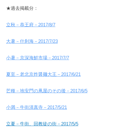
★過去掲載分：
立秋－
恭王府－2017/8/7
大暑－什刹海－2017/7/23
小暑－京深海鮮市場－2017/7/7
夏至－老北京炸醤麺大王－2017/6/21
芒種－地安門の凧屋のその後－2017/6/5
小満－牛街清真寺－2017/5/21
立夏－牛街、回教徒の街－2017/5/5