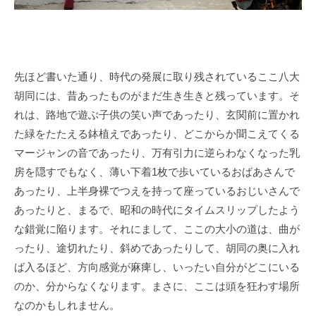
先ほど書いた通り、時代の発展に取り残されているここ八大
胡同には、昔あったものがまだ生き生きと残っています。そ
れは、路地で遊ぶ子供の笑い声であったり、玄関前に置かれ
た緑をたたえる鉢植えであったり、どこからか聞こえてくる
マージャンの音であったり、万有引力に逆らわなくなった乳
房を隠すでもなく、薄い下着
1
枚で歩いているおばあさんで
あったり、上半身裸でつえを持って座っているおじいさんで
あったりと、まるで、昭和の時代にタイムスリップしたよう
な錯覚に陥ります。それにまして、ここの大小の道は、曲が
ったり、途切れたり、斜めであったりして、胡同の奥に入れ
ば入るほど、方向感覚が麻痺し、いったい自分がどこにいる
のか、分からなくなります。まさに、ここは頭を狂わす場所
なのかもしれません。