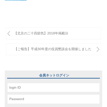
投
【北京の二十四節気】2018年掲載分
稿
ナ
【ご報告】平成30年度の役員懇談会を開催しました
ビ
ゲ
ー
会員ネットログイン
シ
ョ
ン