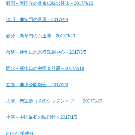
穀雨－護国寺の北京伝統の甘味－2017/4/20
清明－地安門の凧屋－2017/4/4
春分－新華門の白玉蘭－2017/3/20
啓蟄－通州に北京行政副中心－2017/3/5
雨水－新街口の中国楽器屋－2017/2/18
立春－地壇公園廟会－2017/2/4
大寒－聚宝源（羊肉シャブシャブ）－2017/1/20
小寒－中国最初の映画館－2017/1/5
2016年掲載分