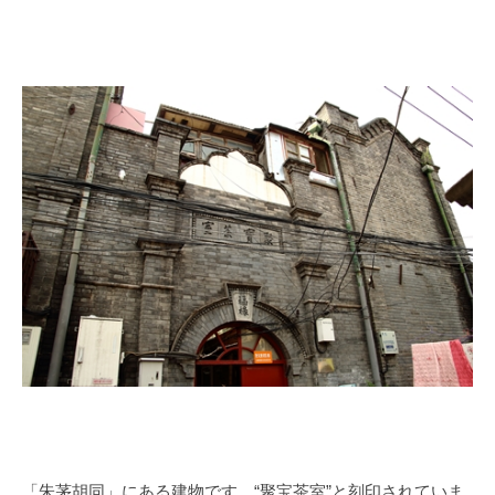
「朱茅胡同」にある建物です。
“
聚宝茶室
”
と刻印されていま