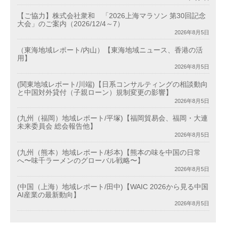
【ご協力】株式会社衆和 「2026上海マラソン 第30回記念
大会」のご案内（2026/12/4～7）
2026年8月5日
（東海地域レポート/内山）【東海地域ニュース、香港の活
用】
2026年8月5日
(関東地域レポート/川端)【日系コンサルティングの相談動向
と中国対外貸付（子親ローン）規制変更の影響】
2026年8月5日
(九州（福岡）地域レポート/平塚)【福岡貿易会、福岡・大連
未来委員会 総会報告他】
2026年8月5日
(九州（熊本）地域レポート/杉本)【熊本の味を中国の日常
へ〜味千ラーメンのグローバル戦略〜】
2026年8月5日
(中国（上海）地域レポート/田中)【WAIC 2026から見る中国
AI産業の最新動向】
2026年8月5日