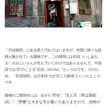
「石頭胡同」にある黒く汚れてはいますが、外壁に様々な紋
様が施されている建物です。この胡同には石頭（いしあた
ま）のおじいさんが住んでいたわけではありませんで、中国
語では
“
石
”
のことを
“
石頭（
shi tou
）
”
というのです。そのた
め、「石頭胡同」は日本語では
“
石ころ路地
”
といったところ
です。
建物の二階部分には、左から
“
芳舎
”
、
“
玉と天（和は接続
詞）
”
、
“秀
餐
”
と大きな字が書いてありますので、当時の