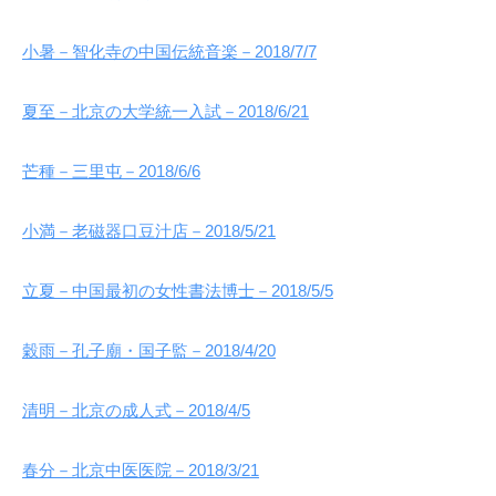
小暑－智化寺の中国伝統音楽－2018/7/7
夏至－北京の大学統一入試－2018/6/21
芒種－三里屯－2018/6/6
小満－老磁器口豆汁店－2018/5/21
立夏－中国最初の女性書法博士－2018/5/5
穀雨－孔子廟・国子監－2018/4/20
清明－北京の成人式－2018/4/5
春分－北京中医医院－2018/3/21