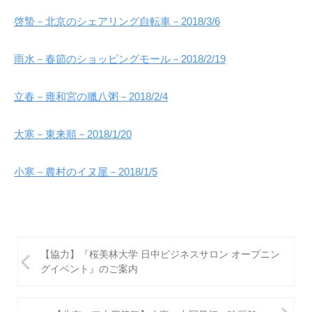
啓蟄－北京のシェアリング自転車－2018/3/6
雨水－春節のショッピングモール－2018/2/19
立春－雍和宮の臘八粥－2018/2/4
大寒－東来順－2018/1/20
小寒－農村のイヌ屋－2018/1/5
投
【協力】『桜美林大学 日中ビジネスサロン オープニン
稿
グイベント』のご案内
ナ