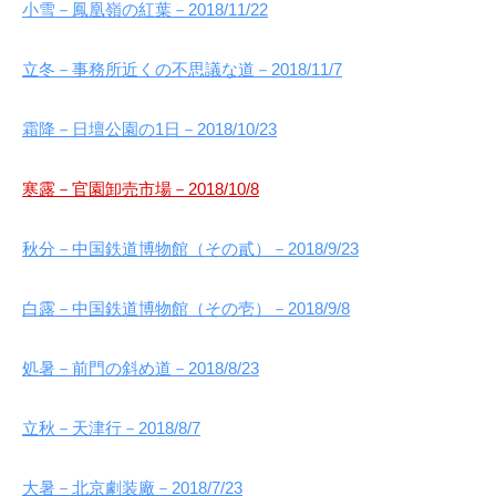
小雪－鳳凰嶺の紅葉－2018/11/22
立冬－事務所近くの不思議な道－2018/11/7
霜降－日壇公園の1日－2018/10/23
寒露－官園卸売市場－2018/10/8
秋分－中国鉄道博物館（その貳）－2018/9/23
白露－中国鉄道博物館（その壱）－2018/9/8
処暑－前門の斜め道－2018/8/23
立秋－天津行－2018/8/7
大暑－北京劇装廠－2018/7/23