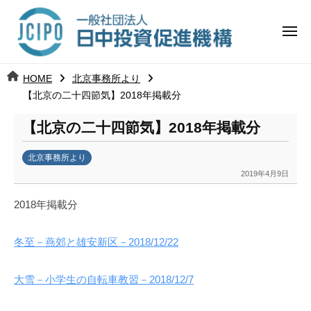
コ
日
ー
ン
中
メ
テ
ニ
投
ュ
ン
日
ー
j
HOME
北京事務所より
ツ
資
c
【北京の二十四節気】2018年掲載分
中
へ
i
促
ス
【北京の二十四節気】2018年掲載分
p
投
進
キ
o
ッ
機
北京事務所より
資
2019年4月9日
b
プ
構
促
y
2018年掲載分
k
進
a
冬至－燕郊と雄安新区－2018/12/22
n
機
a
u
構
大雪－小学生の自転車教習－2018/12/7
m
i