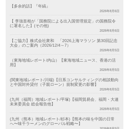
【多余的話】『年縞』
2026年8月6日
【 李強首相が「国務院による出入国管理規定」の国務院令
に署名した】(その他)
2026年8月6日
【ご協力】株式会社衆和 「2026上海マラソン 第30回記念
大会」のご案内（2026/12/4～7）
2026年8月5日
（東海地域レポート/内山）【東海地域ニュース、香港の活
用】
2026年8月5日
(関東地域レポート/川端)【日系コンサルティングの相談動向
と中国対外貸付（子親ローン）規制変更の影響】
2026年8月5日
(九州（福岡）地域レポート/平塚)【福岡貿易会、福岡・大連
未来委員会 総会報告他】
2026年8月5日
(九州（熊本）地域レポート/杉本)【熊本の味を中国の日常
へ〜味千ラーメンのグローバル戦略〜】
2026年8月5日