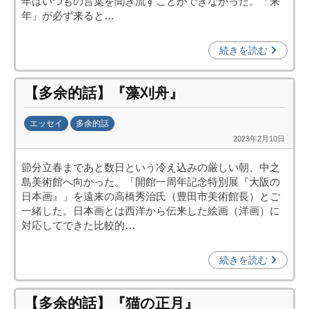
年はいつもの言葉を聞き流すことができなかった。「来
資
年」が必ず来ると…
促
進
続きを読む
機
構
【多余的話】『藻刈舟』
(
j
エッセイ
多余的話
c
2023年2月10日
b
i
y
p
節分立春まであと数日という冷え込みの厳しい朝、中之
日
o
島美術館へ向かった。「開館一周年記念特別展『大阪の
中
)
日本画』」を遠来の高橋秀治氏（豊田市美術館長）とご
投
一緒した。日本画とは西洋から伝来した絵画（洋画）に
資
対応してできた比較的…
促
進
続きを読む
機
構
【多余的話】『猫の正月』
(