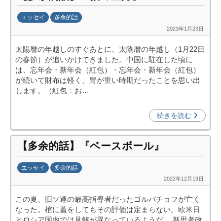
j
エッセイ
多余的話
c
2023年1月23日
b
i
y
p
太陽暦の年越しのすぐあとに、太陰暦の年越し（1月22日
日
o
の春節）が追いかけてきました。中国に駐在した頃に
中
)
は、忘年会・新年会（紅包）・忘年会・新年会（紅包）
投
が続いて財布は軽く、胃が重い時期だったことを思い出
資
します。（紅包：お…
促
進
続きを読む
機
構
【多余的話】『ベースボール』
(
j
エッセイ
多余的話
c
2022年12月19日
b
i
y
p
この夏、旧ソ連の最高指導者だったゴルバチョフが亡く
日
o
なった。棺に蓋をしてもその評価は定まらない。欧米日
中
)
とロシア国内では見解が異なっているようだ。 新思考政