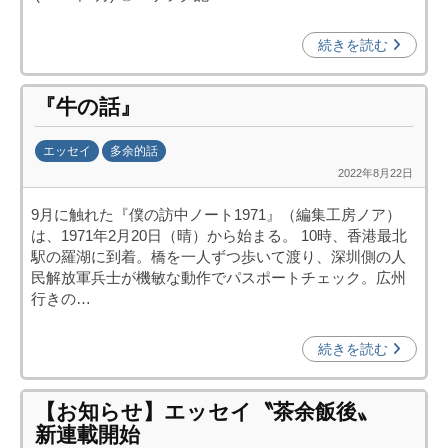
中
)
投
続きを読む
資
促
進
『牛の話』
機
構
エッセイ
多余的話
(
2022年8月22日
b
j
y
9月に触れた『僕の訪中ノート1971』（編集工房ノア）
c
日
は、1971年2月20日（晴）から始まる。 10時、香港最北
i
中
駅の羅湖に到着。橋を一人ずつ歩いて渡り、深圳側の人
p
投
民解放軍兵士が機敏な動作でパスポートチェック。広州
o
資
行きの…
)
促
進
続きを読む
機
構
【お知らせ】エッセイ〝茶余飯後〟
(
新連載開始
j