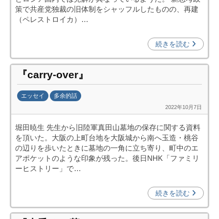
投
策で共産党独裁の旧体制をシャッフルしたものの、再建
資
（ペレストロイカ）…
促
進
続きを読む
機
構
『carry-over』
(
j
エッセイ
多余的話
c
2022年10月7日
b
i
y
p
堀田暁生 先生から旧陸軍真田山墓地の保存に関する資料
日
o
を頂いた。大阪の上町台地を大阪城から南へ玉造・桃谷
中
)
の辺りを歩いたときに墓地の一角に立ち寄り、町中のエ
投
アポケットのような印象が残った。後日NHK「ファミリ
資
ーヒストリー」で…
促
進
続きを読む
機
構