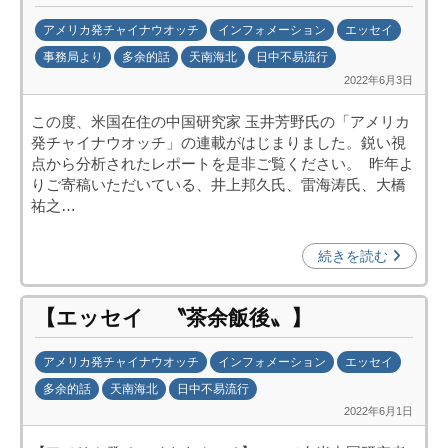
c
アメリカ発チャイナウオッチ
インフォメーション
エッセイ
i
事務局より
多余的話
天南海北
日中不易流行
p
2022年6月3日
b
o
y
)
この度、米国在住の中国研究家 玉井芳野氏の「アメリカ
日
発チャイナウオッチ」の連載がはじまりました。鋭い視
中
点から分析されたレポートを是非ご覧ください。 昨年よ
投
りご寄稿いただいている、井上邦久氏、雷海涛氏、大橋
資
祐之…
促
進
続きを読む
機
構
【エッセイ 〝茶余飯後〟】
(
j
アメリカ発チャイナウオッチ
インフォメーション
エッセイ
c
多余的話
天南海北
日中不易流行
i
2022年6月1日
b
p
y
o