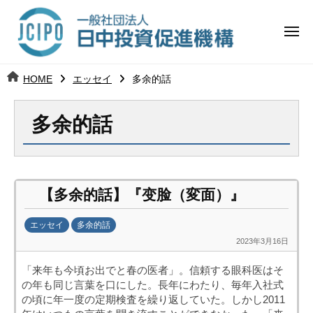
コ
日
ー
ン
中
メ
テ
ニ
投
ュ
ン
日
ー
j
HOME
エッセイ
多余的話
ツ
資
c
中
へ
i
促
多余的話
ス
p
投
進
キ
o
ッ
機
資
プ
構
促
【多余的話】『变脸（変面）』
進
エッセイ
多余的話
2023年3月16日
b
機
y
「来年も今頃お出でと春の医者」。信頼する眼科医はそ
日
構
の年も同じ言葉を口にした。長年にわたり、毎年入社式
中
の頃に年一度の定期検査を繰り返していた。しかし2011
投