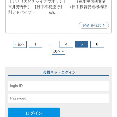
【アメリカ発チャイナウオッチ】 （在米中国研究者
日
)
玉井芳野氏） 【日中不易流行】 （日中投資促進機構特
中
別アドバイザー &n…
投
資
続きを読む
促
進
機
投
« 前へ
1
…
4
5
6
構
次へ »
稿
(
j
ナ
c
ビ
会員ネットログイン
i
ゲ
p
o
ー
)
シ
ョ
ン
ログイン