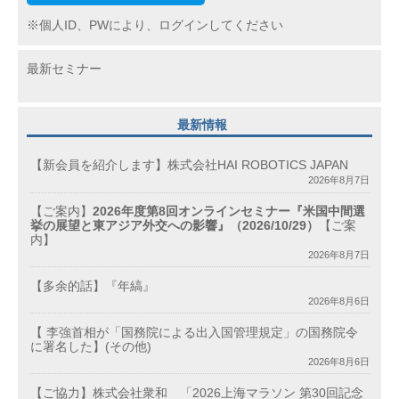
※個人ID、PWにより、ログインしてください
最新セミナー
最新情報
【新会員を紹介します】株式会社HAI ROBOTICS JAPAN
2026年8月7日
【ご案内】
2026年度第8回オンラインセミナー『米国中間選
挙の展望と東アジア外交への影響』（2026/10/29）
【ご案
内】
2026年8月7日
【多余的話】『年縞』
2026年8月6日
【 李強首相が「国務院による出入国管理規定」の国務院令
に署名した】(その他)
2026年8月6日
【ご協力】株式会社衆和 「2026上海マラソン 第30回記念