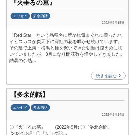
『火垂るの墓』
(
j
エッセイ
多余的話
c
2022年9月15日
b
i
y
p
「Red Star」という品種名に惹かれ気まぐれに買ったハ
日
o
イビスカスが炎天下に深紅の花を咲かせ続けています。
中
)
その陰で上海・横浜と種を繋いできた朝顔は控えめに咲
投
いていましたが、9月になり開花数を増やしてきました。
資
酷暑の余熱…
促
進
続きを読む
機
構
【多余的話】
(
j
エッセイ
多余的話
c
2022年9月14日
b
i
y
p
〇『火垂るの墓』 (2022年9月) 〇『洛北余聞』
日
o
(2022年8月) 〇『サラダ記…