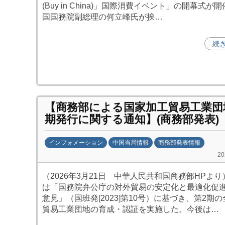
中
(Buy in China)」国際消費イベント」の開幕式が
投
国国務院副総理の何立峰氏が挨…
資
促
続
進
機
構
(
j
【商務部による国家加工貿易工業団
c
期発行に関する通知】(商務部発表)
i
p
インフォメーション
中国当局情報
商務部発表情報
o
b
2
)
y
（2026年3月21日 中華人民共和国商務部HPより
日
は「国務院弁公庁の対外貿易の安定化と最適化促
中
意見」（国班発[2023]第10号）に基づき、第2期
投
貿易工業団地の育成・認証を実施した。今後は…
資