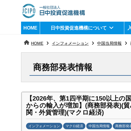
コ
ン
テ
日
j
HOME
日中投資促進機構について
ン
c
中
ツ
i
HOME
インフォメーション
中国当局情報
へ
p
投
ス
o
資
キ
商務部発表情報
ッ
促
プ
進
機
【2026年、第1四半期に150以上の
からの輸入が増加】(商務部発表)(貿
構
関・外貨管理)(マクロ経済)
インフォメーション
マクロ経済
中国当局情報
商務部発