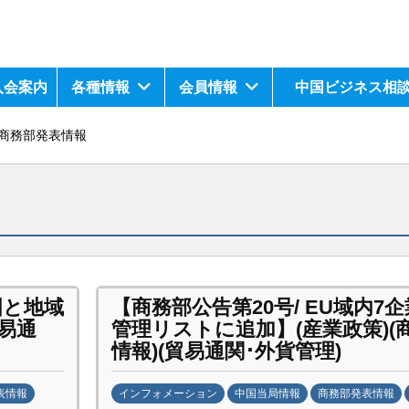
入会案内
各種情報
会員情報
中国ビジネス相
商務部発表情報
国と地域
【商務部公告第20号/ EU域内7
易通
管理リストに追加】(産業政策)(
情報)(貿易通関･外貨管理)
表情報
インフォメーション
中国当局情報
商務部発表情報