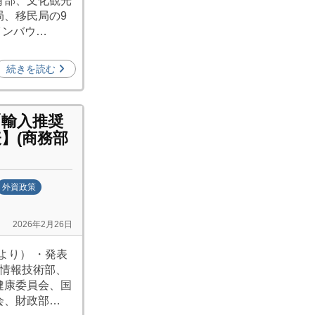
育部、文化観光
局、移民局の9
インバウ…
続きを読む
「輸入推奨
】(商務部
外資政策
2026年2月26日
より） ・発表
業情報技術部、
健康委員会、国
会、財政部…