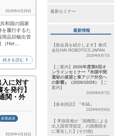
最新セミナー
2026年4月28日
民共和国の国家
務を履行するた
最新情報
両用品目輸出管
（Her…
【新会員を紹介します】株式
会社HAI ROBOTICS JAPAN
2026年8月7日
続きを読む
【ご案内】
2026年度第8回オ
ンラインセミナー『米国中間
選挙の展望と東アジア外交へ
出入に対す
の影響』（2026/10/29）
【ご
案内】
書を発行】
2026年8月7日
易通関・外
【多余的話】『年縞』
2026年8月6日
産業政策
【 李強首相が「国務院による
出入国管理規定」の国務院令
に署名した】(その他)
2026年4月16日