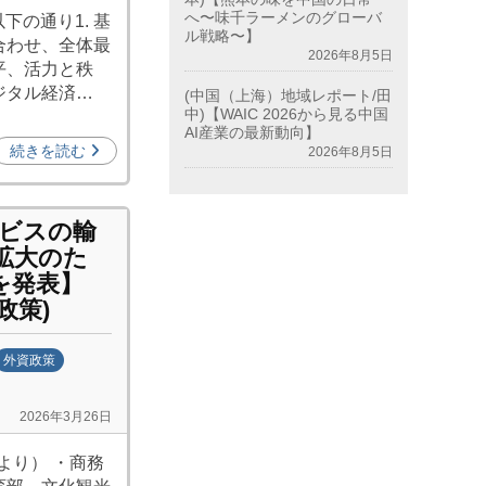
へ〜味千ラーメンのグローバ
下の通り1. 基
ル戦略〜】
合わせ、全体最
2026年8月5日
平、活力と秩
ジタル経済…
(中国（上海）地域レポート/田
中)【WAIC 2026から見る中国
AI産業の最新動向】
続きを読む
2026年8月5日
ービスの輸
拡大のた
を発表】
政策)
外資政策
2026年3月26日
より） ・商務