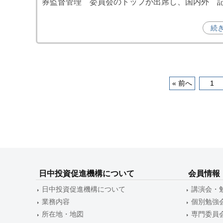
券監督管理 委員会のトップが出席し、国内外 
資
促
続
進
機
構
(
投
« 前へ
1
j
c
稿
i
ナ
p
o
ビ
)
ゲ
ー
日中投資促進機構について
会員情報
日中投資促進機構について
講演会・
シ
業務内容
個別勉強
ョ
所在地・地図
専門委員