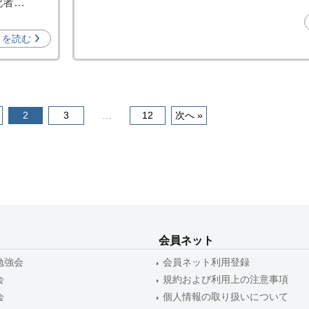
記者…
促
進
きを読む
機
構
(
j
2
3
…
12
次へ »
c
i
p
o
)
会員ネット
勉強会
会員ネット利用登録
会
規約および利用上の注意事項
会
個人情報の取り扱いについて