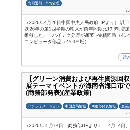
貿易通関・外貨管理
b
2
y
（2026年4月26日中国中央人民政府HPより） 以
日
2026年の第1四半期の輸入が前年同期比19.6%増
中
推移した。・ハイテク分野が顕著 -集積回路（41.
投
コンピュータ部品（45.3％増） …
資
促
続
進
機
構
【グリーン消費および再生資源回収
(
展テーマイベントが海南省海口市で
j
(商務部発表)(産業政策)
c
i
インフォメーション
中国当局情報
商務部発表情報
産業
p
b
2
o
y
（2026年４月14日 商務部HPより） 4月14日
)
日