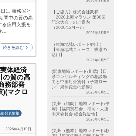
2026年8月6日
4日に 商務省と
【ご協力】株式会社衆和
「2026上海マラソン 第30回
画期間中の質の高
記念大会」のご案内
する信用支援を
（2026/12/4～7）
輸…
2026年8月5日
（東海地域レポート/内山）
続きを読む
【東海地域ニュース、香港の
活用】
2026年8月5日
る実体経済
(関東地域レポート/川端)【日
引の質の高
系コンサルティングの相談動
向と中国対外貸付（子親ロー
商務部発
ン）規制変更の影響】
策)(マクロ
2026年8月5日
(九州（福岡）地域レポート/平
塚)【福岡貿易会、福岡・大連
務部発表情報
未来委員会 総会報告他】
2026年8月5日
2026年4月10日
(九州（熊本）地域レポート/杉
本)【熊本の味を中国の日常