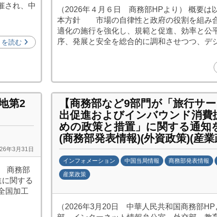
y
開催され、中
（2026年４月６日 商務部HPより） 概要は以
日
本方針 市場の自律性と政府の役割を組み
中
適化の施行を強化し、規範と促進、効率と公
投
序、発展と安全を総合的に調和させつつ、デ
きを読む
資
促
進
機
構
地第2
【商務部など9部門が「旅行サ
(
出促進およびインバウンド消費
j
めの政策と措置」に関する通知
c
(商務部発表情報)(外資政策)(産業
i
026年3月31日
p
インフォメーション
中国当局情報
商務部発表情報
） 商務部
o
産業政策
進に関する
)
b
の全国加工
y
（2026年3月20日 中華人民共和国商務部HP
日