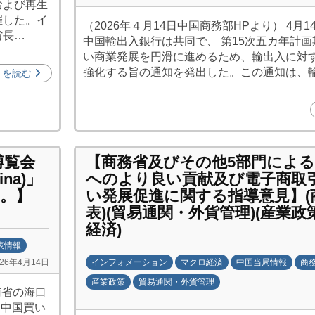
および再生
y
催した。イ
（2026年４月14日中国商務部HPより） 4月1
日
省長…
中国輸出入銀行は共同で、 第15次五カ年計
中
い商業発展を円滑に進めるため、輸出入に対
投
強化する旨の通知を発出した。この通知は、
きを読む
資
促
進
機
構
博覧会
【商務省及びその他5部門によ
(
na)」
へのより良い貢献及び電子商取
j
。】
い発展促進に関する指導意見】(
c
表)(貿易通関・外貨管理)(産業政
i
経済)
p
表情報
o
インフォメーション
マクロ経済
中国当局情報
商
026年4月14日
)
産業政策
貿易通関・外貨管理
南省の海口
b
「中国買い