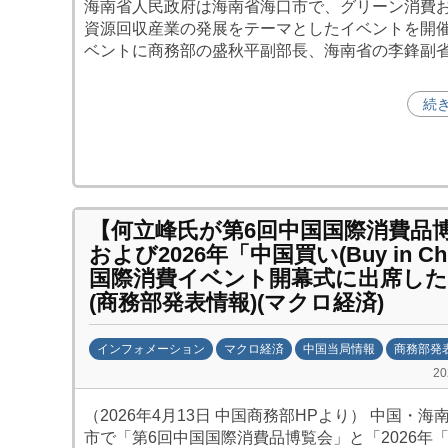
海南省人民政府は海南省海口市で、グリーン消費
中
資源回収産業の発展をテーマとしたイベントを開
投
ベントに商務部の盛秋平副部長、海南省の李鋒副
資
促
続
進
機
構
(
j
【何立峰氏が第6回中国国際消費品
c
および2026年「中国買い(Buy in Chi
i
国際消費イベント開幕式に出席した
p
(商務部発表情報)(マクロ経済)
o
)
インフォメーション
マクロ経済
中国当局情報
商務部発
b
2
y
（2026年4月13日 中国商務部HPより） 中国・海
日
市で「第6回中国国際消費品博覧会」と「2026年