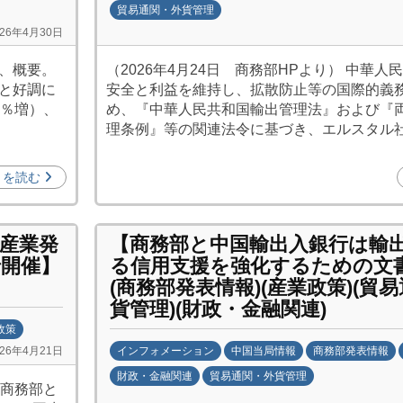
貿易通関・外貨管理
026年4月30日
b
y
下、概要。
（2026年4月24日 商務部HPより） 中華人
日
加と好調に
安全と利益を維持し、拡散防止等の国際的義
中
4％増）、
め、『中華人民共和国輸出管理法』および『
投
理条例』等の関連法令に基づき、エルスタル社
資
促
きを読む
進
機
構
産業発
【商務部と中国輸出入銀行は輸
(
開催】
る信用支援を強化するための文
j
(商務部発表情報)(産業政策)(貿
c
貨管理)(財政・金融関連)
i
政策
p
インフォメーション
中国当局情報
商務部発表情報
026年4月21日
o
財政・金融関連
貿易通関・外貨管理
、商務部と
)
b