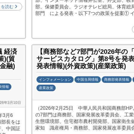
部、インターネット情報弁公室、外交部、教
中
きを読む
部、保健委員会、ラジオテレビ総局、体育総
投
部門 による発表・以下7つの政策を提案① 
資
促
進
機
構
 経済
【商務部など7部門が2026年の
(
)(貿
サービスカタログ」第8号を発表
j
金融)
発表情報)(外資政策)(産業政策)
c
i
インフォメーション
中国当局情報
商務部発表情報
p
表情報
産業政策
o
b
)
026年3月10日
y
（2026年2月25日 中華人民共和国商務部HP
日
の7部門は商務部、国家発展改革委員会、工
年3月6
中
生態環境部、住宅都市農村開発部、国家衛生
濤部長をは
投
家知 識産権局・商務部、国家発展改革委員
行、中国証
資