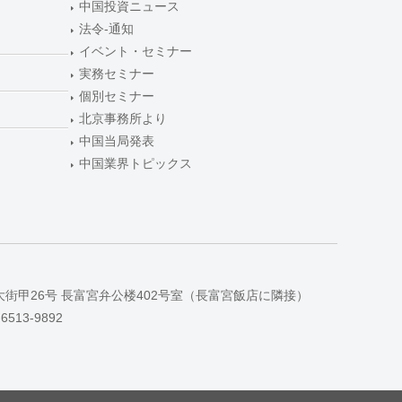
中国投資ニュース
法令-通知
イベント・セミナー
実務セミナー
個別セミナー
北京事務所より
中国当局発表
中国業界トピックス
大街甲26号 長富宮弁公楼402号室（長富宮飯店に隣接）
-6513-9892