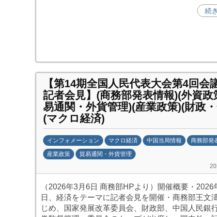
促
続
進
機
構
(
j
c
【第14期全国人民代表大会第4回会議
i
記者会見】(商務部発表情報)(外資政策
p
易通関・外貨管理)(産業政策)(財政・
o
(マクロ経済)
)
インフォメーション
マクロ経済
中国当局情報
商務部発
産業政策
貿易通関・外貨管理
b
2
y
（2026年3月6日 商務部HPより）開催概要・2026
日
日、経済をテーマに記者会見を開催・商務部王文
中
じめ、国家発展改革委員会、財政部、中国人民銀
投