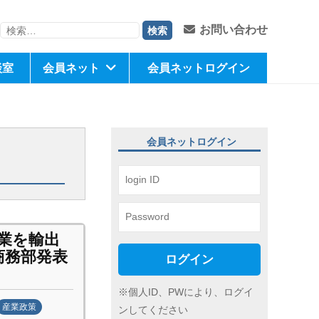
検
お問い合わせ
索:
談室
会員ネット
会員ネットログイン
会員ネットログイン
企業を輸出
商務部発表
ログイン
※個人ID、PWにより、ログイ
産業政策
ンしてください