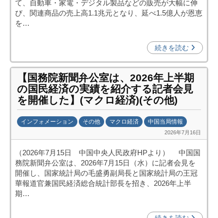
て、自動車・家電・デジタル製品などの販売が大幅に伸
投
び、関連商品の売上高1.1兆元となり、延べ1.5億人が恩恵
資
を…
促
進
続きを読む
機
構
【国務院新聞弁公室は、2026年上半期
(
の国民経済の実績を紹介する記者会見
j
を開催した】(マクロ経済)(その他)
c
i
インフォメーション
その他
マクロ経済
中国当局情報
p
2026年7月16日
b
o
y
)
（2026年7月15日 中国中央人民政府HPより） 中国国
日
務院新聞弁公室は、2026年7月15日（水）に記者会見を
中
開催し、国家統計局の毛盛勇副局長と国家統計局の王冠
投
華報道官兼国民経済総合統計部長を招き、2026年上半
資
期…
促
進