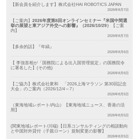
【新会員を紹介します】株式会社HAI ROBOTICS JAPAN
2026年8月7日
【ご案内】
2026年度第8回オンラインセミナー『米国中間選
挙の展望と東アジア外交への影響』（2026/10/29）
【ご案
内】
2026年8月7日
【多余的話】『年縞』
2026年8月6日
【 李強首相が「国務院による出入国管理規定」の国務院令
に署名した】(その他)
2026年8月6日
【ご協力】株式会社衆和 「2026上海マラソン 第30回記念
大会」のご案内（2026/12/4～7）
2026年8月5日
（東海地域レポート/内山）【東海地域ニュース、香港の活
用】
2026年8月5日
(関東地域レポート/川端)【日系コンサルティングの相談動向
と中国対外貸付（子親ローン）規制変更の影響】
2026年8月5日