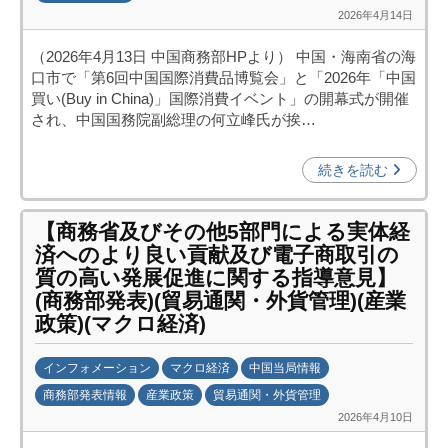
2026年4月14日
b
y
（2026年4月13日 中国商務部HPより） 中国・海南省の海
日
口市で「第6回中国国際消費品博覧会」と「2026年「中国
中
買い(Buy in China)」国際消費イベント」の開幕式が開催
投
され、中国国務院副総理の何立峰氏が挨…
資
促
続きを読む
進
機
【商務省及びその他5部門による実体経
構
済へのより良い貢献及び電子商取引の
(
質の高い発展促進に関する指導意見】
j
(商務部発表)(貿易通関・外貨管理)(産業
c
政策)(マクロ経済)
i
p
インフォメーション
マクロ経済
中国当局情報
o
商務部発表情報
産業政策
貿易通関・外貨管理
)
2026年4月10日
b
y