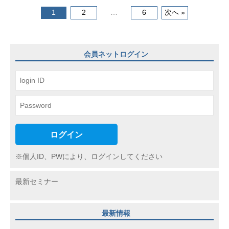
(
投
1
2
…
6
次へ »
j
稿
c
ナ
i
会員ネットログイン
p
ビ
o
ゲ
)
ー
シ
ョ
ログイン
ン
※個人ID、PWにより、ログインしてください
最新セミナー
最新情報