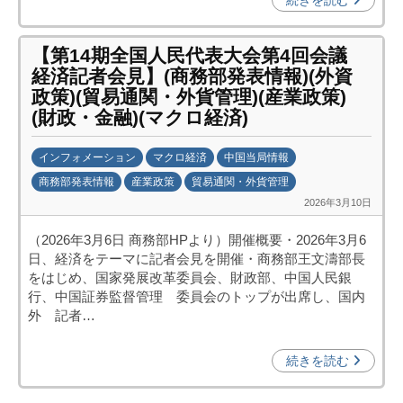
続きを読む
機
構
【第14期全国人民代表大会第4回会議
(
経済記者会見】(商務部発表情報)(外資
j
政策)(貿易通関・外貨管理)(産業政策)
c
(財政・金融)(マクロ経済)
i
p
インフォメーション
マクロ経済
中国当局情報
o
商務部発表情報
産業政策
貿易通関・外貨管理
)
2026年3月10日
b
y
（2026年3月6日 商務部HPより）開催概要・2026年3月6
日
日、経済をテーマに記者会見を開催・商務部王文濤部長
中
をはじめ、国家発展改革委員会、財政部、中国人民銀
投
行、中国証券監督管理 委員会のトップが出席し、国内
資
外 記者…
促
進
続きを読む
機
構