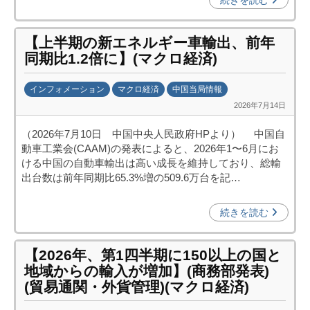
続きを読む
機
構
【上半期の新エネルギー車輸出、前年
(
同期比1.2倍に】(マクロ経済)
j
c
インフォメーション
マクロ経済
中国当局情報
i
2026年7月14日
b
p
y
o
（2026年7月10日 中国中央人民政府HPより） 中国自
日
)
動車工業会(CAAM)の発表によると、2026年1〜6月にお
中
ける中国の自動車輸出は高い成長を維持しており、総輸
投
出台数は前年同期比65.3%増の509.6万台を記…
資
促
続きを読む
進
機
【2026年、第1四半期に150以上の国と
構
地域からの輸入が増加】(商務部発表)
(
(貿易通関・外貨管理)(マクロ経済)
j
c