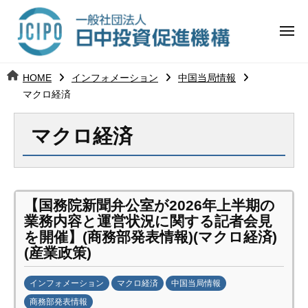
コ
日
ー
ン
中
メ
テ
ニ
投
ュ
ン
日
ー
j
HOME
インフォメーション
中国当局情報
ツ
資
c
マクロ経済
中
へ
i
促
ス
p
投
マクロ経済
進
キ
o
ッ
機
資
プ
構
促
【国務院新聞弁公室が2026年上半期の
進
業務内容と運営状況に関する記者会見
を開催】(商務部発表情報)(マクロ経済)
機
(産業政策)
構
インフォメーション
マクロ経済
中国当局情報
商務部発表情報