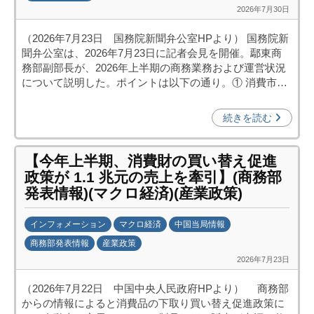
2026年7月30日
b
y
（2026年7月23日 国務院新聞弁公室HPより） 国務院新
日
聞弁公室は、2026年7月23日に記者会見を開催。鄢東商
中
務部副部長が、2026年上半期の商務業務および運営状況
投
について説明した。ポイントは以下の通り。① 消費市…
資
促
続きを読む
進
機
【今年上半期、消費財の買い替え促進
構
政策が 1.1 兆元の売上を牽引】(商務部
(
発表情報)(マクロ経済)(産業政策)
j
c
インフォメーション
マクロ経済
中国当局情報
i
商務部発表情報
産業政策
p
2026年7月23日
b
o
y
)
（2026年7月22日 中国中央人民政府HPより） 商務部
日
からの情報によると消費品の下取り買い替え促進政策に
中