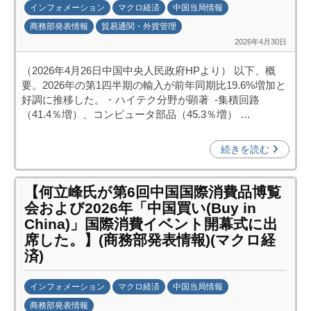
インフォメーション
マクロ経済
中国当局情報
i
商務部発表情報
貿易通関・外貨管理
p
2026年4月30日
b
o
y
)
（2026年4月26日中国中央人民政府HPより） 以下、概
日
要。2026年の第1四半期の輸入が前年同期比19.6%増加と
中
好調に推移した。・ハイテク分野が顕著 -集積回路
投
（41.4％増）、コンピュータ部品（45.3％増） …
資
促
続きを読む
進
機
【何立峰氏が第6回中国国際消費品博覧
構
会および2026年「中国買い(Buy in
(
China)」国際消費イベント開幕式に出
j
席した。】(商務部発表情報)(マクロ経
c
済)
i
p
インフォメーション
マクロ経済
中国当局情報
o
商務部発表情報
)