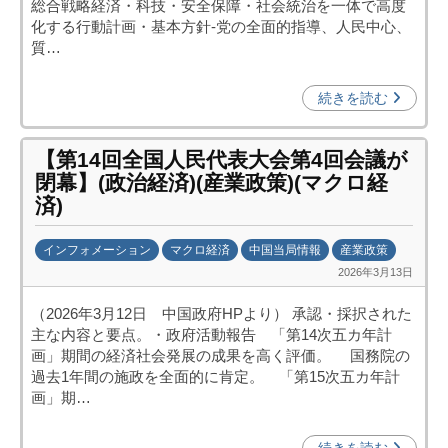
総合戦略経済・科技・安全保障・社会統治を一体で高度
投
化する行動計画・基本方針‐党の全面的指導、人民中心、
資
質…
促
進
続きを読む
機
構
【第14回全国人民代表大会第4回会議が
(
閉幕】(政治経済)(産業政策)(マクロ経
j
済)
c
i
インフォメーション
マクロ経済
中国当局情報
産業政策
p
2026年3月13日
b
o
y
)
（2026年3月12日 中国政府HPより） 承認・採択された
日
主な内容と要点。・政府活動報告 「第14次五カ年計
中
画」期間の経済社会発展の成果を高く評価。 国務院の
投
過去1年間の施政を全面的に肯定。 「第15次五カ年計
資
画」期…
促
進