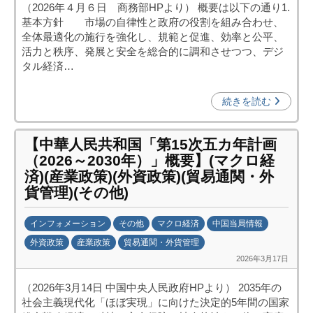
（2026年４月６日 商務部HPより） 概要は以下の通り1.
日
基本方針 市場の自律性と政府の役割を組み合わせ、
中
全体最適化の施行を強化し、規範と促進、効率と公平、
投
活力と秩序、発展と安全を総合的に調和させつつ、デジ
資
タル経済…
促
進
続きを読む
機
構
【中華人民共和国「第15次五カ年計画
(
（2026～2030年）」概要】(マクロ経
j
済)(産業政策)(外資政策)(貿易通関・外
c
貨管理)(その他)
i
p
インフォメーション
その他
マクロ経済
中国当局情報
o
外資政策
産業政策
貿易通関・外貨管理
)
2026年3月17日
b
y
（2026年3月14日 中国中央人民政府HPより） 2035年の
日
社会主義現代化「ほぼ実現」に向けた決定的5年間の国家
中