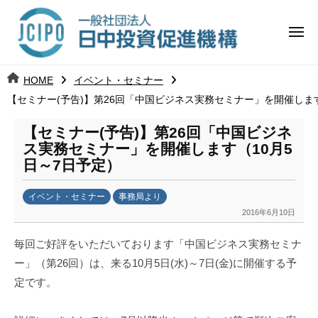
コ
日
ー
ン
中
メ
テ
ニ
投
ュ
ン
日
ー
j
HOME
イベント・セミナー
ツ
資
c
【セミナー(予告)】第26回「中国ビジネス実務セミナー」を開催します
中
へ
i
促
ス
p
【セミナー(予告)】第26回「中国ビジネ
投
進
キ
o
ス実務セミナー」を開催します（10月5
ッ
機
日～7日予定）
資
プ
構
促
イベント・セミナー
事務局より
2016年6月10日
b
進
y
毎回ご好評をいただいております「中国ビジネス実務セミナ
k
機
ー」（第26回）は、来る10月5日(水)～7日(金)に開催する予
a
定です。
構
n
a
u