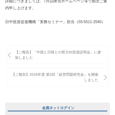
詳細につきましては、7月以降当ホームページ等で順次ご案
m
内申し上げます。
i
日中投資促進機構「実務セミナー」担当（03-5511-2540）
投
【ご報告】「中国と日韓との双方向投資説明会」に参
稿
加しました
ナ
ビ
【ご報告】2016年度 第2回「経営問題研究会」を開催
しました
ゲ
ー
シ
ョ
会員ネットログイン