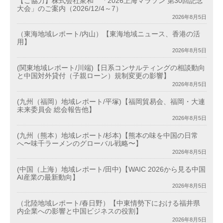
【ご協力】株式会社衆和 「2026上海マラソン 第30回記念
大会」のご案内（2026/12/4～7）
2026年8月5日
（東海地域レポート/内山）【東海地域ニュース、香港の活
用】
2026年8月5日
(関東地域レポート/川端)【日系コンサルティングの相談動向
と中国対外貸付（子親ローン）規制変更の影響】
2026年8月5日
(九州（福岡）地域レポート/平塚)【福岡貿易会、福岡・大連
未来委員会 総会報告他】
2026年8月5日
(九州（熊本）地域レポート/杉本)【熊本の味を中国の日常
へ〜味千ラーメンのグローバル戦略〜】
2026年8月5日
(中国（上海）地域レポート/田中)【WAIC 2026から見る中国
AI産業の最新動向】
2026年8月5日
（北陸地域レポート/春日野）【中東情勢下における福井県
内企業への影響と中国ビジネスの役割】
2026年8月5日