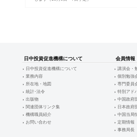
稿
ナ
ビ
ゲ
ー
シ
日中投資促進機構について
会員情報
ョ
日中投資促進機構について
講演会・
ン
業務内容
個別勉強
所在地・地図
専門委員
統計･法令
特別アド
出版物
中国政府
関連団体リンク集
日本政府
機構職員紹介
中国当局
お問い合わせ
定期情報
事務局長