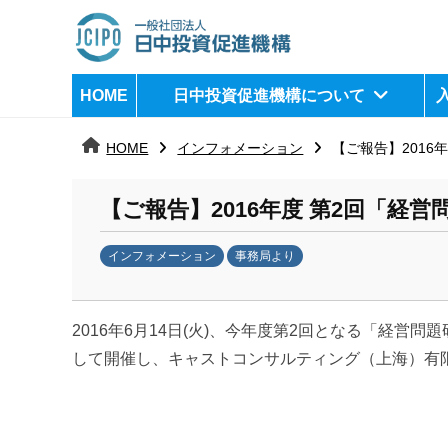
コ
ン
テ
日
j
HOME
日中投資促進機構について
ン
c
中
ツ
i
HOME
インフォメーション
【ご報告】2016
へ
p
投
ス
o
資
【ご報告】2016年度 第2回「経
キ
ッ
促
インフォメーション
事務局より
プ
b
進
y
機
2016年6月14日(火)、今年度第2回となる「経
k
a
して開催し、
キャストコンサルティング（上海）有限
構
n
a
u