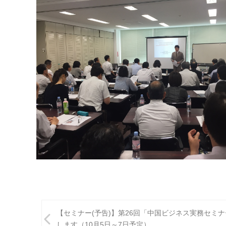
投
【セミナー(予告)】第26回「中国ビジネス実務セミ
します（10月5日～7日予定）