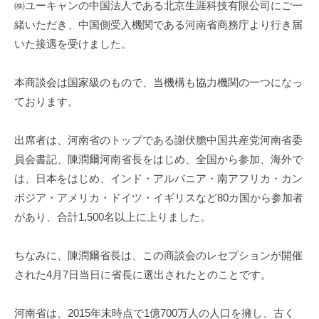
㈱ユーキャンの中国法人である北京生涯科技有限公司にご一
i
緒いただき、中国側受入機関である河南省商務庁より行き届
いた接遇を受けました。
本商談会は国家級のもので、当機構も協力機関の一つになっ
ております。
出席者は、河南省のトップである謝伏膽中国共産党河南省委
員会書記、陳潤爾河南省長をはじめ、全国から参加、海外で
は、日本をはじめ、インド・アルバニア・南アフリカ・カン
ボジア・アメリカ・ドイツ・イギリスなど80カ国から参加者
があり、合計1,500名以上に上りました。
ちなみに、陳潤爾省長は、この商談会のレセプションが開催
された4月7日当日に省長に選出されたとのことです。
河南省は、2015年末時点で1億700万人の人口を擁し、古く