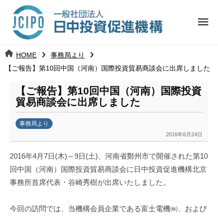
コ
日
ー
ン
中
メ
テ
ニ
投
ュ
ン
日
ー
j
HOME
事務局より
ツ
資
c
【ご報告】第10回中国（河南）国際投資貿易商談会に出席しました
中
へ
i
促
ス
p
【ご報告】第10回中国（河南）国際投資
投
進
キ
o
貿易商談会に出席しました
ッ
機
資
事務局より
プ
構
促
2016年6月24日
b
y
進
2016年4月7日(木)～9日(土)、河南省鄭州市で開催された第10
k
回中国（河南）国際投資貿易商談会に日中投資促進機構北京
a
機
事務所首席代表・谷崎秀樹が出席いたしました。
n
構
a
u
今回の訪問では、当機構会員企業である富士電機㈱、および
m