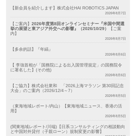
【新会員を紹介します】株式会社HAI ROBOTICS JAPAN
2026年8月7日
【ご案内】
2026年度第8回オンラインセミナー『米国中間選
挙の展望と東アジア外交への影響』（2026/10/29）
【ご案
内】
2026年8月7日
【多余的話】『年縞』
2026年8月6日
【 李強首相が「国務院による出入国管理規定」の国務院令
に署名した】(その他)
2026年8月6日
【ご協力】株式会社衆和 「2026上海マラソン 第30回記念
大会」のご案内（2026/12/4～7）
2026年8月5日
（東海地域レポート/内山）【東海地域ニュース、香港の活
用】
2026年8月5日
(関東地域レポート/川端)【日系コンサルティングの相談動向
と中国対外貸付（子親ローン）規制変更の影響】