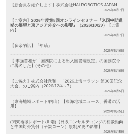
【新会員を紹介します】株式会社HAI ROBOTICS JAPAN
2026年8月7日
【ご案内】
2026年度第8回オンラインセミナー『米国中間選
挙の展望と東アジア外交への影響』（2026/10/29）
【ご案
内】
2026年8月7日
【多余的話】『年縞』
2026年8月6日
【 李強首相が「国務院による出入国管理規定」の国務院令
に署名した】(その他)
2026年8月6日
【ご協力】株式会社衆和 「2026上海マラソン 第30回記念
大会」のご案内（2026/12/4～7）
2026年8月5日
（東海地域レポート/内山）【東海地域ニュース、香港の活
用】
2026年8月5日
(関東地域レポート/川端)【日系コンサルティングの相談動向
と中国対外貸付（子親ローン）規制変更の影響】
2026年8月5日