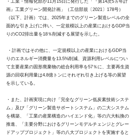
・工業・情報化部が11月15日に発行した「『
第14次5ヵ年計
m
画』工業グリーン開発計画」（工信部規〔
2021〕178号）
i
（以下、計画）では、
2025年までのグリーン製造レベルの全
面的な引き上げに伴い、
一定規模以上の産業におけるGDP当
りのCO2排出量を18％
削減する展望を示した。
・計画ではその他に、
一定規模以上の産業におけるGDP当
りのエネルギー消費量を13
.5%削減、
資源利用レベルについ
て主要産業の固形廃棄物の総合利用率を57
％に、主要再生資
源の回収利用量は4.
8億トンにそれぞれ引き上げる等の展望
を示している。
・また、計画実現に向け「完全なグリーン低炭素技術システ
ム」
及び「グリーン製造サポートシステム」の二大システム
を構築、「
工業の産業構造のハイエンド化」等の六大転換の
推進、「
主要分野におけるグリーンモデルチェンジとグレー
ドアッププロジ
ェクト」等の八大プロジェクトを実施すると