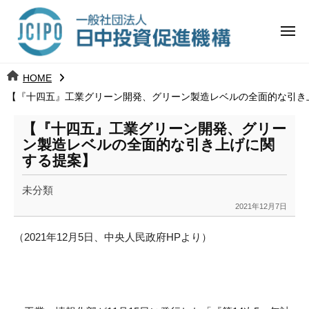
コ
日
ー
ン
中
メ
テ
ニ
投
ュ
ン
日
ー
j
HOME
ツ
資
c
【『十四五』工業グリーン開発、グリーン製造レベルの全面的な引き
中
へ
i
促
ス
p
【『十四五』工業グリーン開発、グリー
投
進
キ
o
ン製造レベルの全面的な引き上げに関
ッ
機
する提案】
資
プ
構
促
未分類
2021年12月7日
b
進
y
（
2021年12月5日、中央人民政府HPより）
k
機
a
構
n
a
u