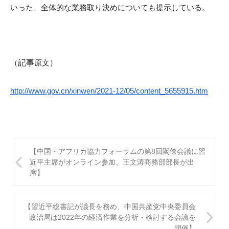
いった、
全体的な業務取り決めについても提示している。
（
記事
原文）
http://www.gov.cn/
xinwen/2021-12/05/content_
5655915.htm
投
【中国・アフリカ協力フォーラムの第8回閣僚会議に習
稿
近平主席がオンライン参加、王文涛商務部部長が出
席】
ナ
ビ
【習近平総書記が議長を務め、中国共産党中央委員会
ゲ
政治局は2022年の経済作業を分析・検討する会議を
開催】