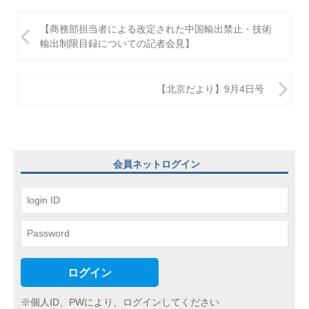
投
【商務部担当者による改定された中国輸出禁止・技術
稿
輸出制限目録についての記者会見】
ナ
ビ
【北京だより】9月4日号
ゲ
ー
シ
会員ネットログイン
ョ
ン
ログイン
※個人ID、PWにより、ログインしてください