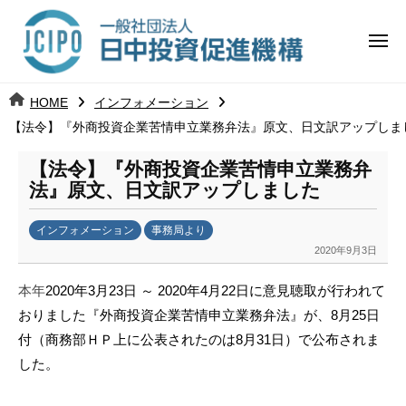
コ
日
ー
ン
中
メ
テ
ニ
投
ュ
ン
日
ー
j
HOME
インフォメーション
ツ
資
c
【法令】『外商投資企業苦情申立業務弁法』原文、日文訳アップしま
中
へ
i
促
ス
p
【法令】『外商投資企業苦情申立業務弁
投
進
キ
o
法』原文、日文訳アップしました
ッ
機
資
インフォメーション
事務局より
プ
構
促
2020年9月3日
b
y
進
本年
2020年3月23日 ～
2020年4月22日に意見聴取が行われて
k
おりました『外商投資企業苦情申立業務弁法』が、8月25日
a
機
付（商務部ＨＰ上に公表されたのは8月31日）で公布されま
n
構
a
した。
u
m