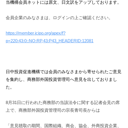
当機構会員ネットには原文、日文訳をアップしております。
i
会員企業のみなさまは、ログインの上ご確認ください。
https://member.jcipo.org/apex/f?
p=220:43:0::NO:RP,43:P43_HEADERID:12081
日中投資促進機構では会員のみなさまから寄せられたご意見
を集約し、商務部外国投資管理司へ意見を出しておりまし
た。
8月31日に行われた商務部の当該法令に関する記者会見の席
上で、商務部外国投資管理司の宗長青司長からは
「意見聴取の期間、国際組織、商会、協会、外商投資企業、