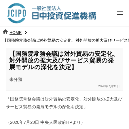
コ
日
ー
ン
中
メ
テ
ニ
投
ュ
ン
日
ー
j
HOME
ツ
資
c
【国務院常務会議は対外貿易の安定化、対外開放の拡大及びサービス
中
へ
i
促
ス
p
【国務院常務会議は対外貿易の安定化、
投
進
キ
o
対外開放の拡大及びサービス貿易の発
ッ
機
展モデルの深化を決定】
資
プ
構
促
未分類
2020年7月31日
b
進
y
「国務院常務会議は対外貿易の安定化、
対外開放の拡大及び
k
機
サービス貿易の発展モデルの深化を決定」
a
構
n
a
（2020年7月29日 中央人民政府HPより）
u