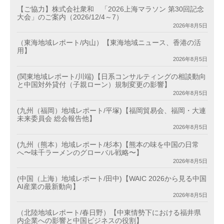
【ご協力】株式会社衆和 「2026上海マラソン 第30回記念
大会」のご案内（2026/12/4～7）
2026年8月5日
（東海地域レポート/内山）【東海地域ニュース、香港の活
用】
2026年8月5日
(関東地域レポート/川端)【日系コンサルティングの相談動向
と中国対外貸付（子親ローン）規制変更の影響】
2026年8月5日
(九州（福岡）地域レポート/平塚)【福岡貿易会、福岡・大連
未来委員会 総会報告他】
2026年8月5日
(九州（熊本）地域レポート/杉本)【熊本の味を中国の日常
へ〜味千ラーメンのグローバル戦略〜】
2026年8月5日
(中国（上海）地域レポート/田中)【WAIC 2026から見る中国
AI産業の最新動向】
2026年8月5日
（北陸地域レポート/春日野）【中東情勢下における福井県
内企業への影響と中国ビジネスの役割】