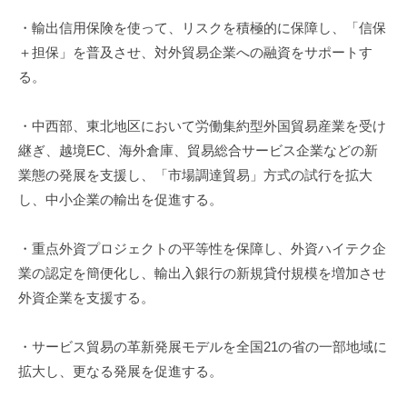
m
・輸出信用保険を使って、リスクを積極的に保障し、「信保
i
＋
担保」を普及させ、対外貿易企業への融資をサポートす
る。
・中西部、東北地区において労働集約型外国貿易産業を受け
継ぎ、
越境EC、海外倉庫、
貿易総合サービス企業などの新
業態の発展を支援し、「
市場調達貿易」方式の試行を拡大
し、中小企業の輸出を促進する。
・重点外資プロジェクトの平等性を保障し、
外資ハイテク企
業の認定を簡便化し、
輸出入銀行の新規貸付規模を増加させ
外資企業を支援する。
・
サービス貿易の革新発展モデルを全国21の省の一部地域に
拡大し
、更なる発展を促進する。