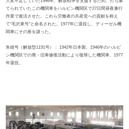
大変不足していた
1946
年、解放戦争を支援するため、打ち棄
てられていたこの機関車をハルビン機関区で
27
日間昼夜兼行
作業で復活させた。これら労働者の共産党への貢献を称え
て“毛沢東号”と命名された。
1977
年に退役し、ディーゼル機
関車にその座を譲った。
朱徳号（解放型
1191
号）：
1942
年日本製。
1946
年のハルビ
ン機関区での廃・旧車修復活動により復帰した機関車。
1977
年退役。