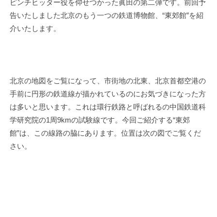
ピンチヒッター役を仰せつかった眞田の第二弾です。前回予
i
告いたしました北京のもう一つの鉄道博物館、
“東郊館”を紹
介いたします。
北京の地図をご覧になって、市街地の北東、北京首都空港の
手前に円形の鉄道線が描かれているのにお気づきになった方
は多いと思います。
これは環行鉄路と呼ばれるの中国鉄道科
学研究院の
1
周
9km
の試験線です。今回ご紹介する“東郊
館”は、この線路の脇にあります。位置は次の図でご覧くだ
さい。