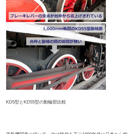
KD5
型と
KD55
型の動輪部比較