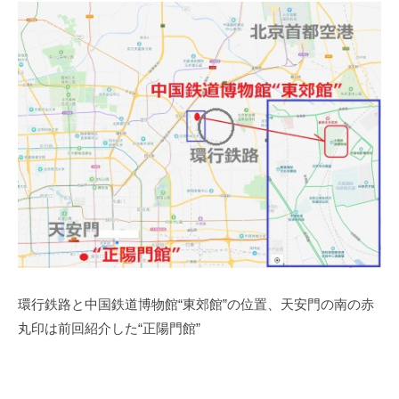
環行鉄路と中国
鉄道博物館
“東郊館”の位置、天安門の南の赤
丸印は前回紹介した“正陽門館”