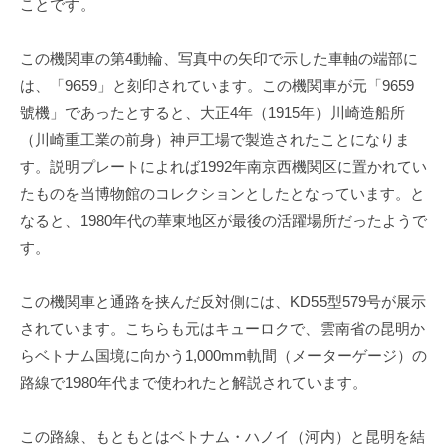
ことです。
この機関車の第
4
動輪、写真中の矢印で示した車軸の端部に
は、「
9659
」と刻印されています。この機関車が元「
9659
號機」であったとすると、大正
4
年（
1915
年）川崎造船所
（川崎重工業の前身）神戸工場で製造されたことになりま
す。説明プレートによれば
1992
年南京西機関区に置かれてい
たものを当博物館のコレクションとしたとなっています。と
なると、
1980
年代の華東地区が最後の活躍場所だったようで
す。
この機関車と通路を挟んだ反対側には、
KD55
型
579
号が展示
されています。こちらも元はキューロクで、雲南省の昆明か
らベトナム国境に向かう
1,000mm
軌間（メーターゲージ）の
路線で
1980
年代まで使われたと解説されています。
この路線、
もともとはベトナム・ハノイ（河内）と昆明を結