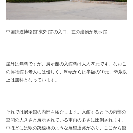
中国鉄道博物館“東郊館”の入口、左の建物が展示館
屋外は無料ですが、展示館の入館料は大人
20
元です。なおこ
の博物館も老人には優しく、
60
歳からは半額の
10
元、
65
歳以
上は無料となっています。
それでは展示館の内部を紹介します。入館するとその内部の
空間の大きさと展示されている車両の多さに圧倒されます。
中ほどには駅の跨線橋のような展望通路があり、ここから館