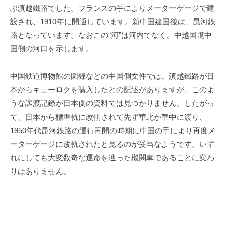
ぶ滇越鐵路でした。フランスの手により
メーターゲージで
建
設され、
1910
年に開通しています。新中国建国後は、昆河鉄
路となっています。なおこの“河”は河内でなく、中越国境中
国側の河口を示します。
中国鉄道博物館の図録などの中国側文件では、滇越鐵路が日
本からキューロクを購入したとの記述がありますが、このよ
うな譲渡記録が日本側の資料では見つかりません。したがっ
て、日本から標準軌に改軌されて先ず華北か華中に渡り、
1950
年代昆河鉄路の運行再開の時期に中国の手により再度メ
ーターゲージに改軌されたと見るのが妥当なようです。いず
れにしても大変数奇な運命を辿った機関車であることに変わ
りはありません。