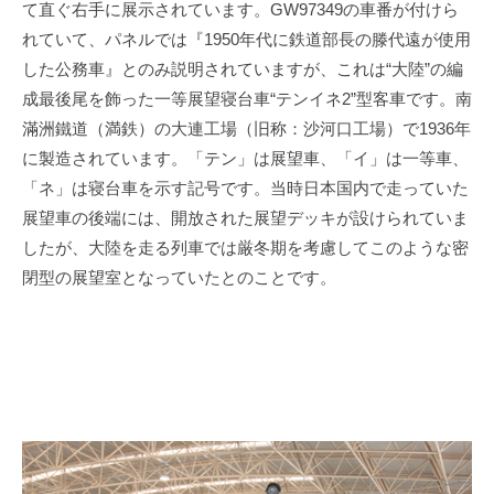
て直ぐ右手に展示されています。
GW97349
の車番が付けら
れていて、パネルでは『
1950
年代に鉄道部長の
滕
代遠が使用
した公務車
』とのみ説明されていますが、これは“大陸”の編
成最後尾を飾った一等展望寝台車“テンイネ
2
”型客車です。南
滿洲鐵道（満鉄）の大連工場（旧称：沙河口工場）で
1936
年
に製造されています。「テン」は展望車、「イ」は一等車、
「ネ」は寝台車を示す記号です。当時日本国内で走っていた
展望車の後端には、開放された展望デッキが設けられていま
したが、大陸を走る列車では厳冬期を考慮してこのような密
閉型の展望室となっていたとのことです。