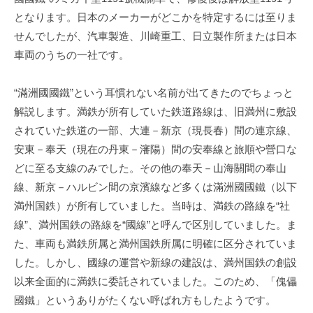
となります。日本のメーカーがどこかを特定するには至りま
せんでしたが、汽車製造、川崎重工、日立製作所または日本
車両のうちの一社です。
“滿洲國國鐵”という耳慣れない名前が出てきたのでちょっと
解説します。満鉄が所有していた鉄道路線は、旧満州に敷設
されていた鉄道の一部、大連－新京（現長春）間の連京線、
安東－奉天（現在の丹東－瀋陽）間の安奉線と旅順や營口な
どに至る支線のみでした。その他の奉天－山海關間の奉山
線、新京－ハルビン間の京濱線など多くは滿洲國國鐵（以下
満州国鉄）が所有していました。当時は、満鉄の路線を“社
線”、満州国鉄の路線を“國線”と呼んで区別していました。ま
た、車両も満鉄所属と満州国鉄所属に明確に区分されていま
した。しかし、國線の運営や新線の建設は、満州国鉄の創設
以来全面的に満鉄に委託されていました。このため、「傀儡
國鐵」というありがたくない呼ばれ方もしたようです。