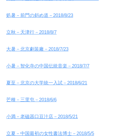
処暑－前門の斜め道－2018/8/23
立秋－天津行－2018/8/7
大暑－北京劇装廠－2018/7/23
小暑－智化寺の中国伝統音楽－2018/7/7
夏至－北京の大学統一入試－2018/6/21
芒種－三里屯－2018/6/6
小満－老磁器口豆汁店－2018/5/21
立夏－中国最初の女性書法博士－2018/5/5