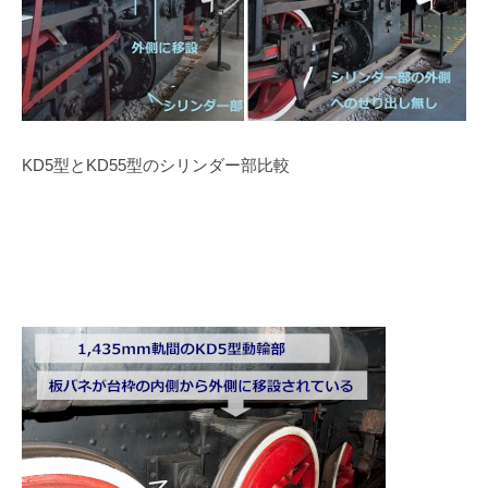
KD5
型と
KD55
型のシリンダー部比較