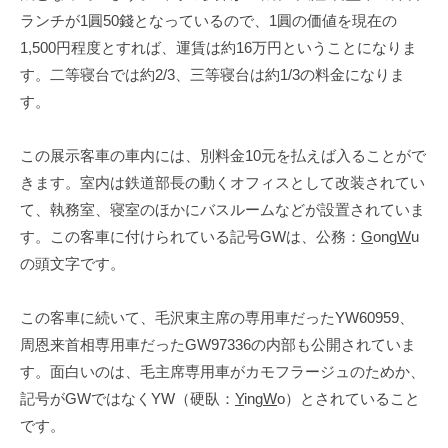
ランチが
1
圓
50
錢となっているので、
1
圓の価値を現在の
1,500
円程度とすれば、運賃は約
16
万円ということになりま
す。二等寝台では約
2/3
、三等寝台は約
1/3
の料金になりま
す。
この展示客車の車内には、別料金
10
元を払えば入ることがで
きます。室内は鉄道部長の動くオフィスとして改装されてい
て、執務室、寝室のほかにバスルームなどが設置されていま
す。この客車に付けられている記号
GW
は、公務：
G
ong
W
u
の頭文字です。
この客車に続いて、毛沢東主席の専用車だった
YW60959
、
周恩来首相専用車だった
GW97336
の内部も公開されていま
す。面白いのは、毛主席専用車がカモフラージュのためか、
記号が
GW
ではなく
YW
（硬臥：
Y
ing
W
o
）とされていること
です。