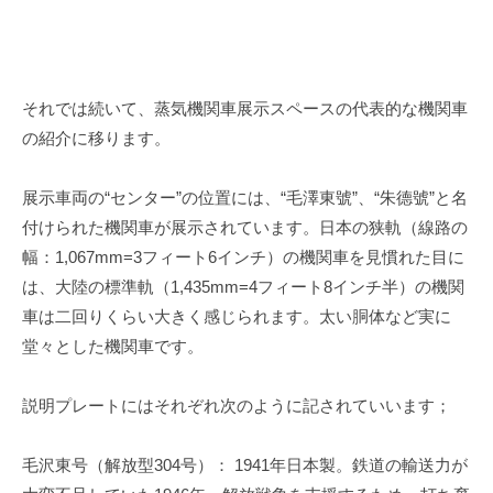
それでは続いて、蒸気機関車展示スペースの代表的な機関車
の紹介に移ります。
展示車両の“センター”の位置には、“毛澤東號”、“朱德號”と名
付けられた機関車が展示されています。日本の狭軌（線路の
幅：
1,067mm=3
フィート
6
インチ）の機関車を見慣れた目に
は、大陸の標準軌（
1,435mm=4
フィート
8
インチ半）の機関
車は二回りくらい大きく感じられます。太い胴体など実に
堂々とした機関車です。
説明プレートにはそれぞれ次のように記されていいます；
毛沢東号（解放型
304
号）：
1941
年日本製。鉄道の輸送力が