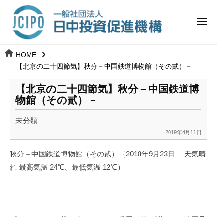
コ
日
ー
ン
中
メ
テ
ニ
投
ュ
ン
日
ー
j
HOME
ツ
資
c
【北京の二十四節気】秋分－中国鉄道博物館（その貳）－
中
へ
i
促
ス
【北京の二十四節気】秋分－中国鉄道博
p
投
進
キ
物館（その貳）－
o
ッ
機
資
未分類
プ
構
促
2019年4月11日
b
y
進
秋分－中国鉄道博物館（その貳）（
2018
年
9
月
23
日 天気晴
k
れ 最高気温
24
℃、
最低気温
12
℃
）
a
機
n
a
構
u
m