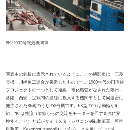
6K
型
002
号電気機関車
写真中の銘板に表示されているように、この機関車は、三菱
電機・川崎重工連合が製造したものです。
1980
年代の円借款
プロジェクトの一つとして複線・電化増強がなされた鄭州－
洛陽－西安－宝鶏間の路線に投入する機関車として同連合に
発注された
85
両のうちの
2
号機です。
6K
型の“
6
”は動輪が
6
軸、“
K
”は整流（架線からの交流をモーターを回す直流に変
換すること）方式がサイリスタ（シリコン制御整流器＝可控
硅整流：
K
ekongguizhengliu
）であることを示しています。こ