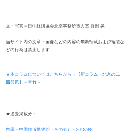
文・写真＝日中経済協会北京事務所電力室 眞田 晃
当サイト内の文章・画像などの内容の無断転載および複製な
どの行為は禁止します
★本コラムについてはこちらから→
【新コラム・北京の二十
四節気】
－空竹－
★過去掲載分：
白露－中国鉄道博物館（その壱）－2018/9/8