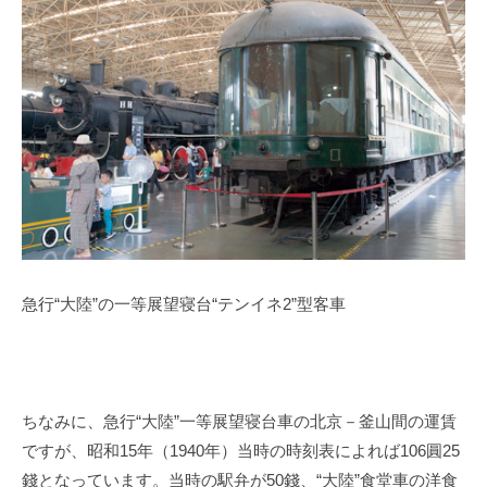
急行“大陸”の一等展望寝台“テンイネ
2
”型客車
ちなみに、急行“大陸”一等展望寝台車の北京－釜山間の運賃
ですが、昭和
15
年（
1940
年）当時の時刻表によれば
106
圓
25
錢となっています。当時の駅弁が
50
錢、“大陸”食堂車の洋食