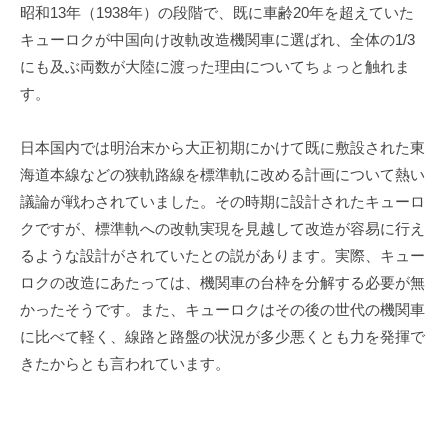
昭和
13
年（
1938
年）の段階で、既に車齢
20
年を超えていた
キューロクが中国向け改軌改造機関車に選ばれ、全体の
1/3
にも及ぶ両数が大陸に渡った理由についてちょっと触れま
す。
日本国内では明治末から大正初期にかけて既に敷設された東
海道本線などの狭軌路線を標準軌に改める計画について熱い
議論が戦わされていました。その時期に設計されたキューロ
クですが、標準軌への改軌実現を見越して改造が容易に行え
るような設計がされていたとの説があります。実際、キュー
ロクの改造にあたっては、機関車の台枠を分解する必要が無
かったそうです。また、キューロクはその後の世代の機関車
に比べて軽く、線路と路盤の状況が多少悪くとも力を発揮で
きたからとも言われています。