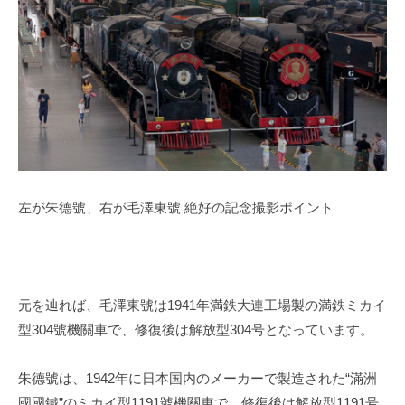
左が朱德號、右が毛澤東號 絶好の記念撮影ポイント
元を辿れば、毛澤東號は
1941
年満鉄大連工場製の満鉄ミカイ
型
304
號機關車で、修復後は解放型
304
号となっています。
朱德號は、
1942
年に日本国内のメーカーで製造された“滿洲
國國鐵”のミカイ型
1191
號機關車で、修復後は解放型
1191
号