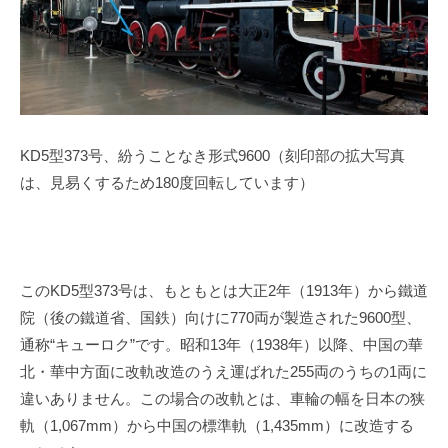
KD5
型
373
号、紛うことなき形式
9600
（刻印部の拡大写真
は、見易くするため
180
度回転しています）
この
KD5
型
373
号は、もともとは大正
2
年（
1913
年）から鐵道
院（後の鐵道省、国鉄）向けに
770
両が製造された
9600
型、
通称“キューロク”です。昭和
13
年（
1938
年）以降、中国の華
北・華中方面に改軌改造のうえ運ばれた
255
両のうちの
1
両に
違いありません。この場合の改軌とは、車輪の幅を日本の狭
軌（
1,067mm
）から中国の標準軌（
1,435mm
）に改造する