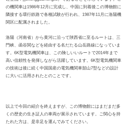
の機関車は
1986
年
12
月に完成し、中国に到着後この博物館に
隣接する環行鉄路で各種試験が行われ、
1987
年
11
月に洛陽機
関区に配属されました。
洛陽（河南省）から黄河に沿って陜西省に至るルートは、三
門峡、函谷関などを経由する名だたる山岳路線になっていま
す。
6K
型電気機関車は、この険しいいルートで
2014
年まで
高い信頼性を発揮しながら活躍しています。
6K
型電気機関車
の技術は後に続く中国国産の電気機関車韶山
7
型などの設計
に大いに活用されたとのことです。
以上で今回の紹介を終えますが、この博物館にはまだまだ多
くの歴史の生き証人の車両が展示されています。ご関心を持
たれた方は、是非足を運んでみてください。