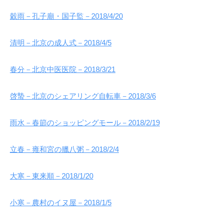
穀雨－孔子廟・国子監－2018/4/20
清明－北京の成人式－2018/4/5
春分－北京中医医院－2018/3/21
啓蟄－北京のシェアリング自転車－2018/3/6
雨水－春節のショッピングモール－2018/2/19
立春－雍和宮の臘八粥－2018/2/4
大寒－東来順－2018/1/20
小寒－農村のイヌ屋－2018/1/5