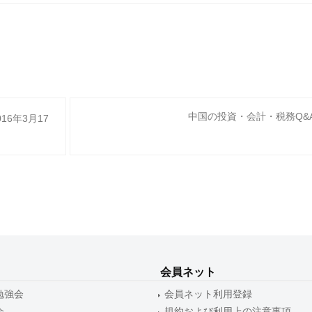
中国の投資・会計・税務Q&A
6年3月17
会員ネット
勉強会
会員ネット利用登録
会
規約および利用上の注意事項