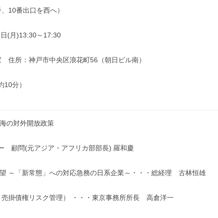
、10番出口を西へ）
月)13:30～17:30
室 住所：神戸市中央区浪花町56（朝日ビル南）
10分）
上海の対外開放政策
 顧問(元アジア・アフリカ部部長) 羅和慶
展望 ～「新常態」への対応急務の日系企業～・・・総経理 古林恒雄
取引売掛債権リスク管理） ・・・東京事務所所長 高倉洋一