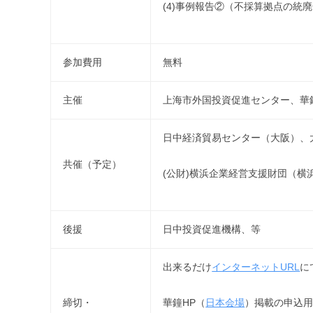
(4)事例報告②（不採算拠点の
参加費用
無料
主催
上海市外国投資促進センター、華
日中経済貿易センター（大阪）、
共催（予定）
(公財)横浜企業経営支援財団（
後援
日中投資促進機構、等
出来るだけ
インターネットURL
に
華鐘HP（
日本会場
）掲載の申込用紙や
締切・