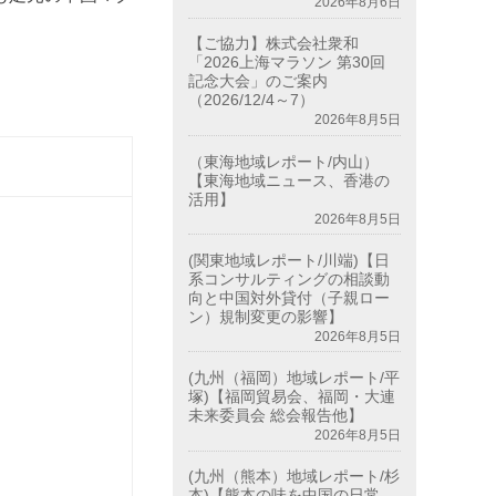
2026年8月6日
【ご協力】株式会社衆和
「2026上海マラソン 第30回
記念大会」のご案内
（2026/12/4～7）
2026年8月5日
（東海地域レポート/内山）
【東海地域ニュース、香港の
活用】
2026年8月5日
(関東地域レポート/川端)【日
系コンサルティングの相談動
向と中国対外貸付（子親ロー
ン）規制変更の影響】
2026年8月5日
(九州（福岡）地域レポート/平
塚)【福岡貿易会、福岡・大連
未来委員会 総会報告他】
2026年8月5日
(九州（熊本）地域レポート/杉
本)【熊本の味を中国の日常