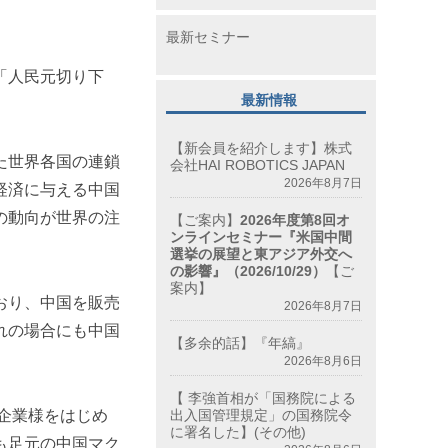
最新セミナー
「人民元切り下
最新情報
【新会員を紹介します】株式
た世界各国の連鎖
会社HAI ROBOTICS JAPAN
2026年8月7日
経済に与える中国
の動向が世界の注
【ご案内】
2026年度第8回オ
ンラインセミナー『米国中間
選挙の展望と東アジア外交へ
の影響』（2026/10/29）
【ご
案内】
おり、中国を販売
2026年8月7日
れの場合にも中国
【多余的話】『年縞』
2026年8月6日
【 李強首相が「国務院による
企業様をはじめ
出入国管理規定」の国務院令
に署名した】(その他)
も足元の中国マク