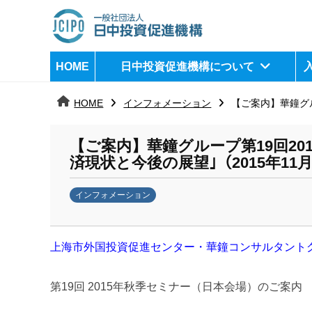
コ
ン
テ
日
j
HOME
日中投資促進機構について
ン
c
中
ツ
i
HOME
インフォメーション
【ご案内】華鐘グル
へ
p
投
ス
o
資
【ご案内】華鐘グループ第19回2
キ
済現状と今後の展望｣（2015年11月
ッ
促
プ
インフォメーション
進
b
機
y
上海市外国投資促進センター・華鐘コンサルタント
k
構
a
n
第19回 2015年秋季セミナー（日本会場）のご案内
a