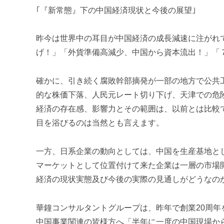
u
｢『新常態』下の中国経済現状と今後の展望｣
m
i
昨今は世界中の耳目が中国経済の成長減速に注がれ
げ！」「外貨準備高減少、中国から資本流出！」「
確かに、引き続く腐敗幹部摘発が一部の地方で公共
的な株価下落、人民元レート切り下げ、天津での危
経済の存在感、影響力とその範囲は、以前とは比較
目を浴びるのは当然とも言えます。
一方、日系企業の動向としては、中国を生産基地と
マーケットとして位置付けて来た企業は一層の市場
経済の現状実態及び今後の実際の見通しがどうなの
華鐘コンサルタントグループは、昨年で創業20周年
中国事業関連の皆様方へ「半年に一度の中国現場か