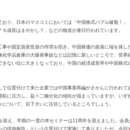
ており、日本のマスコミにおいては「中国株式バブル破裂！」
７％成長はまやかし？」などの報道が連日行われています。
工事や固定資産投資の停滞を招き、中国株価の急落に端を発し
険化学品倉庫の大爆発事故などは記憶に新しいところで、世界
できない位に大きくなっており、中国の経済成長率や中国株式
して位置付けて来た企業では中国事業再編がさかんに行われて
開拓に注力し、益々二極分化の傾向が強まっていますが、いず
かについて、目下大いに注目しているところでしょう。
を迎え、半期の一度の本セミナーは11周年を迎えました。会員
らの現地報告」という位置付けで実施して参りましたが、今回