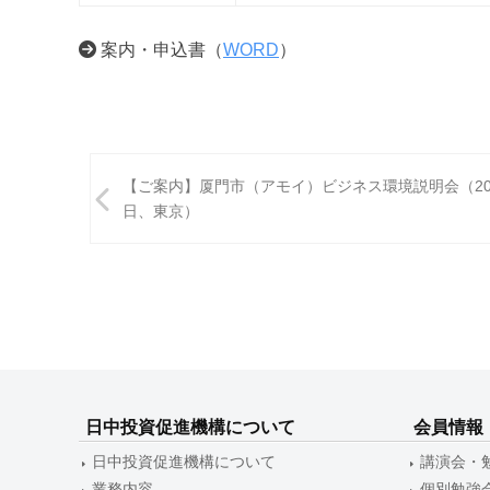
案内・申込書（
WORD
）
投
【ご案内】厦門市（アモイ）ビジネス環境説明会（201
稿
日、東京）
ナ
ビ
ゲ
ー
シ
日中投資促進機構について
会員情報
ョ
日中投資促進機構について
講演会・
ン
業務内容
個別勉強