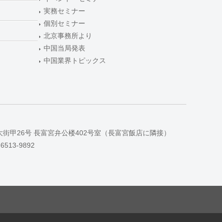
実務セミナー
個別セミナー
北京事務所より
中国当局発表
中国業界トピックス
大街甲26号 長富宮弁公楼402号室（長富宮飯店に隣接）
-6513-9892