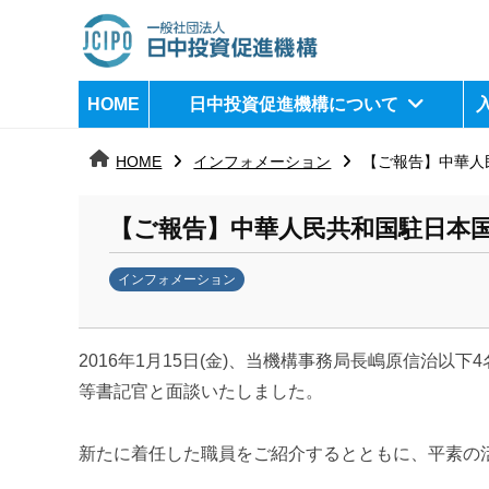
コ
ン
テ
日
j
HOME
日中投資促進機構について
ン
c
中
ツ
i
HOME
インフォメーション
【ご報告】中華人
へ
p
投
ス
o
資
【ご報告】中華人民共和国駐日本国
キ
ッ
促
インフォメーション
プ
b
進
y
機
2016年1月15日(金)、当機構事務局長嶋原信治
k
a
等書記官と面談いたしました。
構
n
a
新たに着任した職員をご紹介するとともに、平素の
u