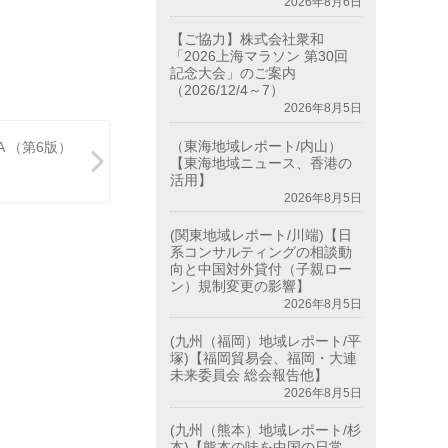
2026年8月6日
【ご協力】株式会社衆和
「2026上海マラソン 第30回
記念大会」のご案内
（2026/12/4～7）
2026年8月5日
（東海地域レポート/内山）
 （第6版）
【東海地域ニュース、香港の
活用】
2026年8月5日
(関東地域レポート/川端)【日
系コンサルティングの相談動
向と中国対外貸付（子親ロー
ン）規制変更の影響】
2026年8月5日
(九州（福岡）地域レポート/平
塚)【福岡貿易会、福岡・大連
未来委員会 総会報告他】
2026年8月5日
(九州（熊本）地域レポート/杉
本)【熊本の味を中国の日常