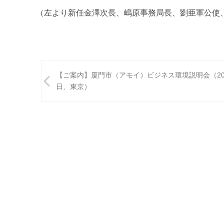
（左より新任金澤次長、嶋原事務局長、劉亜軍公使
投
【ご案内】厦門市（アモイ）ビジネス環境説明会（201
稿
日、東京）
ナ
ビ
ゲ
ー
シ
ョ
ン