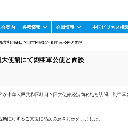
入会案内
各種情報
会員情報
中国ビジネス相
民共和国駐日本国大使館にて劉亜軍公​使と面談
大使館にて劉亜軍公​使と面談
以下4名が中華人民共和国駐日本国大使館経済商務処を訪問、劉亜
活動に対するご支援に感謝の意をお伝えしました。