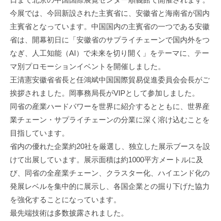
今展では、今回新設された主賓省に、安徽省と海南省が国内
主賓省となっています。中国国内の主賓省の一つである安徽
省は、開幕初日に「安徽省のサプライチェーンで国内外をつ
なぎ、人工知能（AI）で未来を切り開く」をテーマに、テー
マ別プロモーションイベントを開催しました。
王清憲安徽省省長と任鴻斌中国国際貿易促進委員会会長がご
挨拶されました。岡事務局長がVIPとして参加しました。
同省の産業ハードパワーを世界に紹介するとともに、世界産
業チェーン・サプライチェーンの分業に深く溶け込むことを
目指しています。
省内の優れた企業約20社を厳選し、独立した展示ブースを設
けて出展しています。展示面積は約1000平方メートルに及
び、同省の全産業チェーン、クラスター化、ハイエンド化の
発展レベルを集中的に展示し、各国企業との掘り下げた協力
を強化することになっています。
最先端技術は多数披露されました。