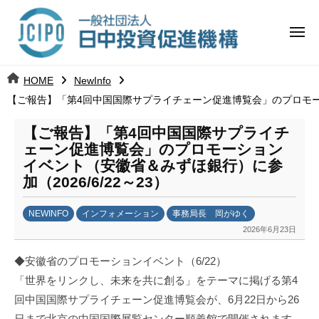
コ
日
ー
ン
中
メ
テ
ニ
投
ュ
ン
日
ー
j
HOME
NewInfo
ツ
資
c
【ご報告】「第4回中国国際サプライチェーン促進博覧会」のプロモーショ
中
へ
i
促
ス
p
【ご報告】「第4回中国国際サプライチ
投
進
キ
o
ェーン促進博覧会」のプロモーション
ッ
機
イベント（安徽省＆みずほ銀行）に参
資
加（2026/6/22～23）
プ
構
促
NEWINFO
インフォメーション
事務局長 岡がゆく
進
2026年6月23日
b
y
機
◆安徽省のプロモーションイベント（6/22）
劉
「世界をリンクし、未来を共に創る」をテーマに掲げる第4
娜
構
回中国国際サプライチェーン促進博覧会が、6月22日から26
日まで北京の中国国際展覧センター順義館で開催されます。