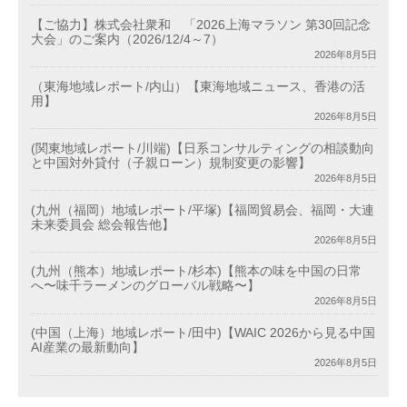
【ご協力】株式会社衆和 「2026上海マラソン 第30回記念
大会」のご案内（2026/12/4～7）
2026年8月5日
（東海地域レポート/内山）【東海地域ニュース、香港の活
用】
2026年8月5日
(関東地域レポート/川端)【日系コンサルティングの相談動向
と中国対外貸付（子親ローン）規制変更の影響】
2026年8月5日
(九州（福岡）地域レポート/平塚)【福岡貿易会、福岡・大連
未来委員会 総会報告他】
2026年8月5日
(九州（熊本）地域レポート/杉本)【熊本の味を中国の日常
へ〜味千ラーメンのグローバル戦略〜】
2026年8月5日
(中国（上海）地域レポート/田中)【WAIC 2026から見る中国
AI産業の最新動向】
2026年8月5日