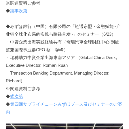
※関連資料ご参考
◆
議事次第
◆みずほ銀行（中国）有限公司の「链通东盟・金融赋能~产
业链全球化布局的实践与路径首发~」のセミナー（6/23）
・中資企業出海実践経験共有（奇瑞汽車全球財経中心 副総
監兼国際事业群CFO 蔡 塚峰）
・瑞穗助力中資企業出海東南アジア （Global China Desk,
Executive Director, Roman Ruan
Transaction Banking Department, Managing Director,
Richard）
※関連資料ご参考
◆
式次第
◆
第四回サプライチェーンみずほブース及びセミナーのご案
内