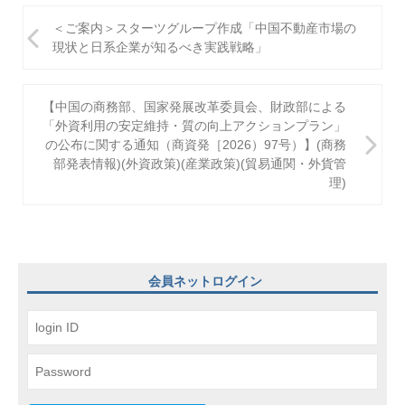
投
＜ご案内＞スターツグループ作成「中国不動産市場の
稿
現状と日系企業が知るべき実践戦略」
ナ
ビ
【中国の商務部、国家発展改革委員会、財政部による
「外資利用の安定維持・質の向上アクションプラン」
ゲ
の公布に関する通知（商資発［2026）97号）】(商務
部発表情報)(外資政策)(産業政策)(貿易通関・外貨管
ー
理)
シ
ョ
ン
会員ネットログイン