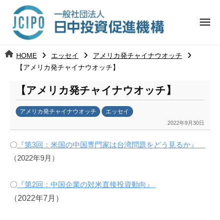
コ
日
ー
ン
中
メ
テ
ニ
投
ュ
ン
日
ー
j
HOME
エッセイ
アメリカ発チャイナウオッチ
ツ
資
c
【アメリカ発チャイナウオッチ】
中
へ
i
促
ス
【アメリカ発チャイナウオッチ】
p
投
進
キ
o
ッ
機
アメリカ発チャイナウオッチ
エッセイ
資
2022年9月30日
b
プ
構
促
y
〇
『第3回：米国の中国専門家は台湾問題をどう見るか』
日
進
（2022年9月）
中
投
機
資
〇
『第2回：中国企業の対米直接投資動向』
促
構
（2022年7月）
進
機