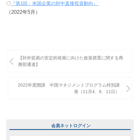
〇
『第1回：米国企業の対中直接投資動向』
構
（2022年5月）
(
j
c
i
p
o
投
【対外貿易の安定的発展に向けた政策措置に関する商
)
稿
務部通達】
ナ
ビ
2022年度開講 中国マネジメントプログラム特別講
座（11月4、8、11日）
ゲ
ー
シ
ョ
会員ネットログイン
ン