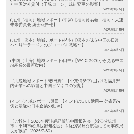
と中国対外貸付（子親ローン）規制変更の影響】
2026年8月5日
(九州（福岡）地域レポート/平塚)【福岡貿易会、福岡・大連
未来委員会 総会報告他】
2026年8月5日
(九州（熊本）地域レポート/杉本)【熊本の味を中国の日常
へ〜味千ラーメンのグローバル戦略〜】
2026年8月5日
(中国（上海）地域レポート/田中)【WAIC 2026から見る中国
AI産業の最新動向】
2026年8月5日
（北陸地域レポート/春日野）【中東情勢下における福井県
内企業への影響と中国ビジネスの役割】
2026年8月5日
(インド地域レポート/繁田)【インドのGCC活用― 外資系先
例と最近の日本企業の動き】
2026年8月5日
【ご報告】2026年度沖縄経貿訪中団報告会（浙江省杭州
市・平湖市経済技術開発区）＆経済貿易交流会にて岡事務局
長が挨拶（2026/7/30）