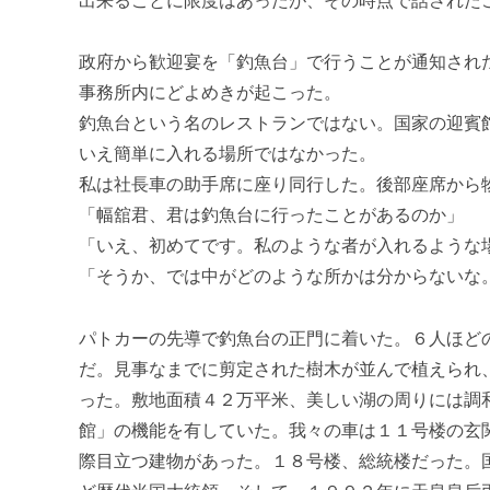
出来ることに限度はあったが、その時点で話された
政府から歓迎宴を「釣魚台」で行うことが通知され
事務所内にどよめきが起こった。
釣魚台という名のレストランではない。国家の迎賓
いえ簡単に入れる場所ではなかった。
私は社長車の助手席に座り同行した。後部座席から
「幅舘君、君は釣魚台に行ったことがあるのか」
「いえ、初めてです。私のような者が入れるような
「そうか、では中がどのような所かは分からないな
パトカーの先導で釣魚台の正門に着いた。６人ほど
だ。見事なまでに剪定された樹木が並んで植えられ
った。敷地面積４２万平米、美しい湖の周りには調
館」の機能を有していた。我々の車は１１号楼の玄
際目立つ建物があった。１８号楼、総統楼だった。