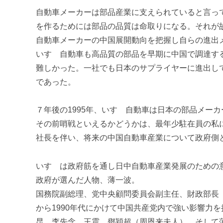
進
自動車メーカーは部品産業に支えられていると言っ
機
を作るためには部品の品質は命取りになる。それが
構
自動車メーカーの中国展開動向を把握し自らの進出
(
いすゞ自動車も高品質の部品を早期に中国で調達す
j
c
難しかった。一社でも日本のサプライヤーに進出し
i
であった。
p
o
７年後の1995年、いすゞ自動車は日本の部品メー
)
その前哨戦といえるかどうかは、最年少駐在員の私
社長を伴い、将来の中国自動車産業について政府側
いすゞは政府筋を通し日中自動車産業発展のための
政府が選んだ人物、薄一波。
国務院副総理、党中央顧問委員会副主任、財政部長（
から1990年代にかけて中国共産党内で強い影響力
昆、李先念、王震、鄧穎超（周恩来夫人）、そして