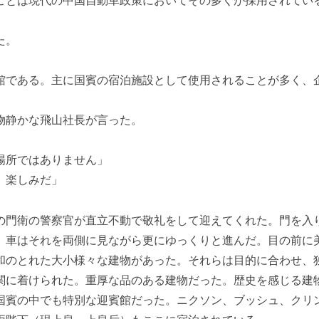
ことは現代の中国自動車政策においてその多くが採用されてい
た。
館である。主に国賓の宿泊施設として使用されることが多く、
物静かな飛山社長が言った。
場所ではありません」
。楽しみだ」
の門衛の警察官が直立不動で敬礼をして迎えてくれた。門を入
、車はそれを両側に見ながら更にゆっくりと進んだ。目の前に
和のとれた大小様々な建物があった。それらは目的に合わせ、
関に着けられた。重厚な品のある建物だった。歴史を感じる建
国賓の中でも特別な迎賓館だった。ニクソン、ブッシュ、クリ