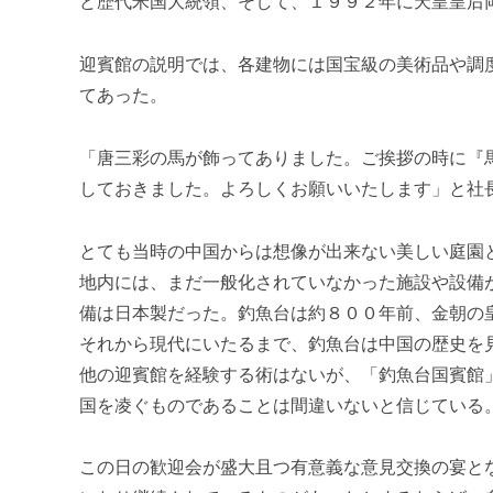
ど歴代米国大統領、そして、１９９２年に天皇皇后
迎賓館の説明では、各建物には国宝級の美術品や調
てあった。
「唐三彩の馬が飾ってありました。ご挨拶の時に『
しておきました。よろしくお願いいたします」と社
とても当時の中国からは想像が出来ない美しい庭園
地内には、まだ一般化されていなかった施設や設備
備は日本製だった。釣魚台は約８００年前、金朝の
それから現代にいたるまで、釣魚台は中国の歴史を
他の迎賓館を経験する術はないが、「釣魚台国賓館
国を凌ぐものであることは間違いないと信じている
この日の歓迎会が盛大且つ有意義な意見交換の宴と