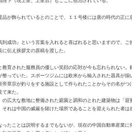
両陛下（現上皇、上皇后）もここに宿泊されている。
度品が飾られているとのことで、１１号楼には唐の時代の正に
馬到成功』という言葉を入れると喜ばれると思いますので、ご
長に伝え挨拶文の原稿を渡した。
と教育された服務員の優しい笑顔の応対が今も忘れられない。
が整っていた。スポーツジムには欧米から輸入された器具が揃
皇帝章宗が釣りをする施設として作られたことからその名がつ
見て来た。
」の広大な敷地に整備された庭園と調和のとれた建築物は「迎
。それは中国の威厳を賭けた場所であることを迎えられた者は
なったことは説明するまでもないが、現在の中国自動車産業に