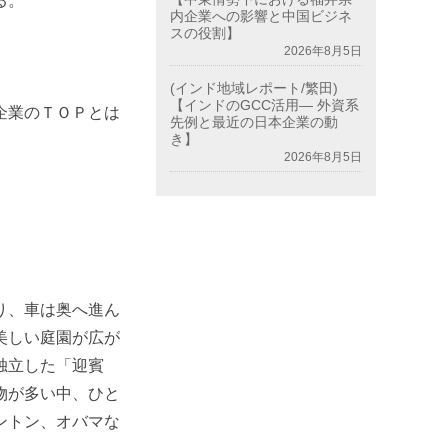
る。
内企業への影響と中国ビジネ
スの役割】
2026年8月5日
(インド地域レポート/繁田)
【インドのGCC活用― 外資系
企業のＴＯＰとは
先例と最近の日本企業の動
き】
2026年8月5日
り、車は奥へ進ん
美しい庭園が広が
独立した「迎賓
物が多い中、ひと
ントン、オバマな