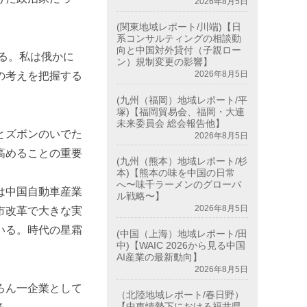
2026年8月5日
(関東地域レポート/川端)【日
系コンサルティングの相談動
向と中国対外貸付（子親ロー
る。私は俄かに
ン）規制変更の影響】
2026年8月5日
の考えを把握する
(九州（福岡）地域レポート/平
塚)【福岡貿易会、福岡・大連
未来委員会 総会報告他】
とズボンのいでた
2026年8月5日
高めることの重要
(九州（熊本）地域レポート/杉
本)【熊本の味を中国の日常
へ〜味千ラーメンのグローバ
は中国自動車産業
ル戦略〜】
2026年8月5日
市改革で大きな実
いる。時代の星霜
(中国（上海）地域レポート/田
中)【WAIC 2026から見る中国
AI産業の最新動向】
2026年8月5日
ろん一企業として
（北陸地域レポート/春日野）
【中東情勢下における福井県