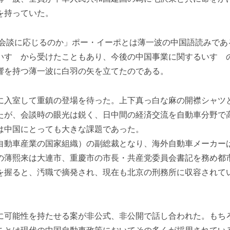
を持っていた。
が会談に応じるのか」ポー・イーポとは薄一波の中国語読みであ
いすゞから受けたこともあり、今後の中国事業に関するいすゞ
響を持つ薄一波に白羽の矢を立てたのである。
に入室して重鎮の登場を待った。上下真っ白な麻の開襟シャツ
たが、会談時の眼光は鋭く、日中間の経済交流を自動車分野で
は中国にとっても大きな課題であった。
自動車産業の国家組織）の副総裁となり、海外自動車メーカー
の薄熙来は大連市、重慶市の市長・共産党委員会書記を務め都
を握ると、汚職で摘発され、現在も北京の刑務所に収容されて
に可能性を持たせる案が非公式、非公開で話し合われた。もち