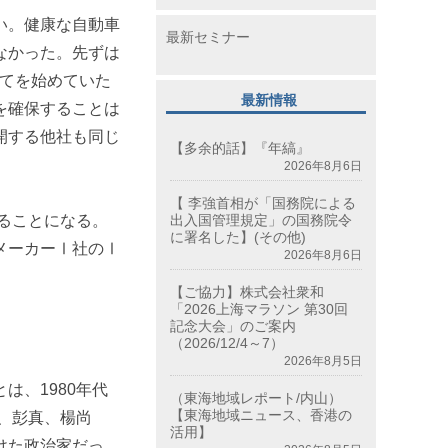
い。健康な自動車
最新セミナー
なかった。先ずは
立てを始めていた
最新情報
を確保することは
開する他社も同じ
【多余的話】『年縞』
2026年8月6日
【 李強首相が「国務院による
出入国管理規定」の国務院令
ることになる。
に署名した】(その他)
メーカーⅠ社のⅠ
2026年8月6日
【ご協力】株式会社衆和
「2026上海マラソン 第30回
記念大会」のご案内
（2026/12/4～7）
2026年8月5日
、1980年代
（東海地域レポート/内山）
【東海地域ニュース、香港の
、彭真、楊尚
活用】
けた政治家だっ