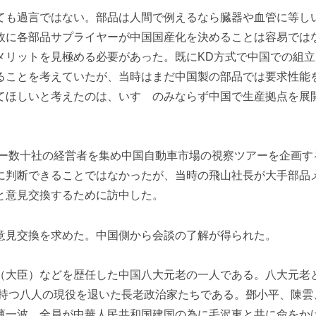
ても過言ではない。部品は人間で例えるなら臓器や血管に等し
故に各部品サプライヤーが中国国産化を決めることは容易では
メリットを見極める必要があった。既にKD方式で中国での組
ることを考えていたが、当時はまだ中国製の部品では要求性能
てほしいと考えたのは、いすゞのみならず中国で生産拠点を展
カー数十社の経営者を集め中国自動車市場の視察ツアーを企画す
に判断できることではなかったが、当時の飛山社長が大手部品
と意見交換するために訪中した。
意見交換を求めた。中国側から会談の了解が得られた。
大臣）などを歴任した中国八大元老の一人である。八大元老とは
を持つ八人の現役を退いた長老政治家たちである。鄧小平、陳雲
薄一波、全員が中華人民共和国建国の為に毛沢東と共に命をか