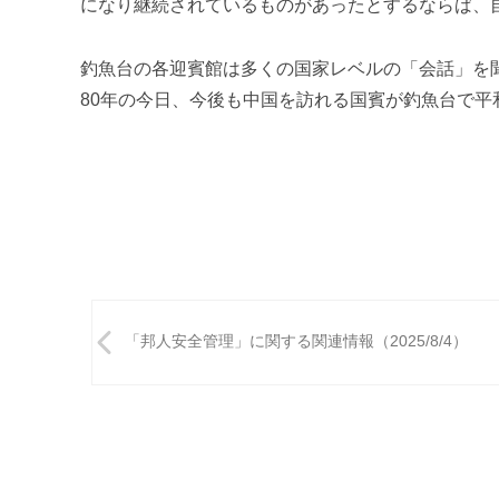
になり継続されているものがあったとするならば、
釣魚台の各迎賓館は多くの国家レベルの「会話」を
80年の今日、今後も中国を訪れる国賓が釣魚台で平
投
「邦人安全管理」に関する関連情報（2025/8/4）
稿
ナ
ビ
ゲ