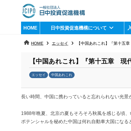
コ
ン
テ
日
j
HOME
日中投資促進機構について
ン
c
中
ツ
i
HOME
エッセイ
【中国あれこれ】『第十五章
へ
p
投
ス
o
資
【中国あれこれ】『第十五章 現
キ
ッ
促
エッセイ
中国あれこれ
プ
b
進
y
機
長い時間、中国に携わっていると忘れられない光景
日
中
構
投
1988年晩夏、北京の夏もそろそろ秋風を感じる頃
資
ポテンシャルを秘めた中国は何れ自動車大国になる
促