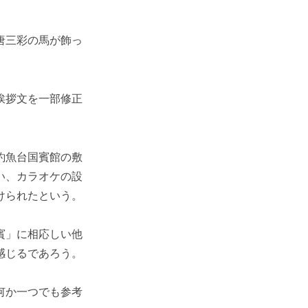
唐三彩の馬が飾っ
挨拶文を一部修正
釣魚台国賓館の敷
い、カラオケの設
けられたという。
賓」に相応しい他
感じるであろう。
何か一つでも参考