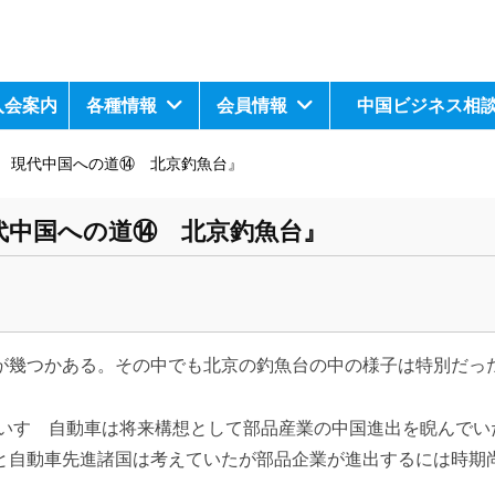
入会案内
各種情報
会員情報
中国ビジネス相
 現代中国への道⑭ 北京釣魚台』
代中国への道⑭ 北京釣魚台』
が幾つかある。その中でも北京の釣魚台の中の様子は特別だっ
、いすゞ自動車は将来構想として部品産業の中国進出を睨んでい
と自動車先進諸国は考えていたが部品企業が進出するには時期