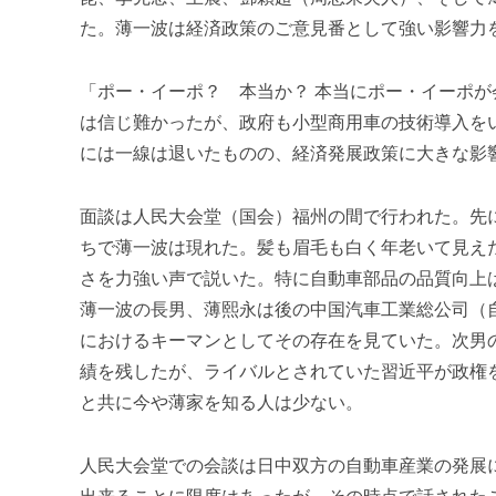
た。薄一波は経済政策のご意見番として強い影響力
「ポー・イーポ？ 本当か？ 本当にポー・イーポ
は信じ難かったが、政府も小型商用車の技術導入を
には一線は退いたものの、経済発展政策に大きな影
面談は人民大会堂（国会）福州の間で行われた。先
ちで薄一波は現れた。髪も眉毛も白く年老いて見え
さを力強い声で説いた。特に自動車部品の品質向上
薄一波の長男、薄熙永は後の中国汽車工業総公司（
におけるキーマンとしてその存在を見ていた。次男
績を残したが、ライバルとされていた習近平が政権
と共に今や薄家を知る人は少ない。
人民大会堂での会談は日中双方の自動車産業の発展