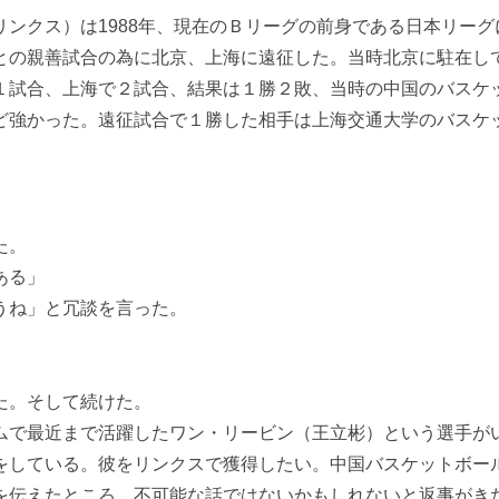
ンクス）は1988年、現在のＢリーグの前身である日本リーグ
との親善試合の為に北京、上海に遠征した。当時北京に駐在し
１試合、上海で２試合、結果は１勝２敗、当時の中国のバスケ
ど強かった。遠征試合で１勝した相手は上海交通大学のバスケ
た。
ある」
うね」と冗談を言った。
た。そして続けた。
ムで最近まで活躍したワン・リービン（王立彬）という選手が
をしている。彼をリンクスで獲得したい。中国バスケットボー
を伝えたところ、不可能な話ではないかもしれないと返事がき