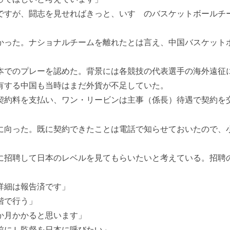
ですが、闘志を見せればきっと、いすゞのバスケットボールチ
かった。ナショナルチームを離れたとは言え、中国バスケット
本でのプレーを認めた。背景には各競技の代表選手の海外遠征
有する中国も当時はまだ外貨が不足していた。
契約料を支払い、ワン・リービンは主事（係長）待遇で契約を
に向った。既に契約できたことは電話で知らせておいたので、
に招聘して日本のレベルを見てもらいたいと考えている。招聘
詳細は報告済です」
階で行う」
か月かかると思います」
前にＬ監督を日本に呼びたい」