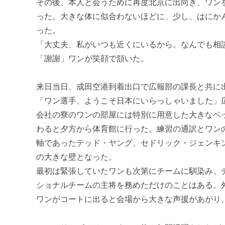
その後、本人と会うために再度北京に出向き、ワン
った。大きな体に似合わないほどに、少し、はにか
った。
「大丈夫、私がいつも近くにいるから。なんでも相
「謝謝」ワンが笑顔で頷いた。
来日当日、成田空港到着出口で広報部の課長と共に
「ワン選手、ようこそ日本にいらっしゃいました」
会社の寮のワンの部屋には特別に用意した大きなベ
わると夕方から体育館に行った。練習の通訳とワン
軸であったテッド・ヤング、セドリック・ジェンキ
の大きな壁となった。
最初は緊張していたワンも次第にチームに馴染み、
ショナルチームの主将を務めただけのことはある。
ワンがコートに出ると会場から大きな声援があがり