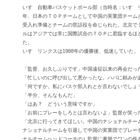
進
いすゞ自動車バスケットボール部（当時名：いすゞリ
機
年、日本のＴＯＰチームとして中国の実業団チーム
構
受入れ準備とチームの世話役を命じられた。北京で
(
ルはアジアでは常に国際試合のＴＯＰに君臨するほ
j
c
た。
i
いすゞリンクスは1988年の優勝後、低迷していた。
p
o
「監督、お久しぶりです」中国遠征以来の再会だっ
)
「忙しいのに呼び出して悪かったな。ハバに頼みが
「何ですか。私にバスケ部入れとか言わないでしょ
「半分、そんなもんだ」
「はあ？ どういう意味ですか」
「お前にプレーをしろとは言わないよ」監督が笑っ
「北京に行ってきてほしい。中国のナショナルチー
ナショナルチームを引退して中国の実業団でプレー
ナルチームヘッドコーチのＬ監督に書簡でワンの件