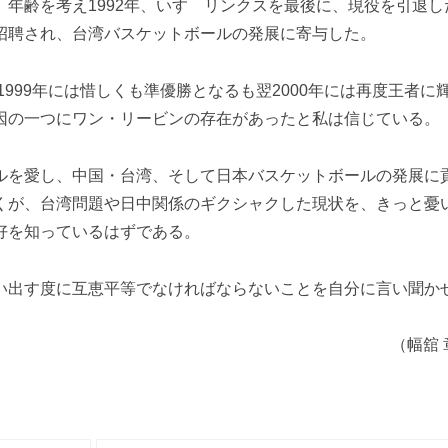
年齢を考え1992年、いすゞリンクスを最後に、現役を引退し
招聘され、台湾バスケットボールの発展に寄与した。
1999年には惜しくも準優勝となるも翌2000年には再度王者に
因の一つにワン・リービンの存在があったと私は信じている。
ルを愛し、中国・台湾、そして日本バスケットボールの発展に
くが、台湾問題や日中関係のギクシャクした現状を、きっと憂
好を知っているはずである。
い出す度に互恵平等でなければならないことを自分に言い聞か
（幅舘 