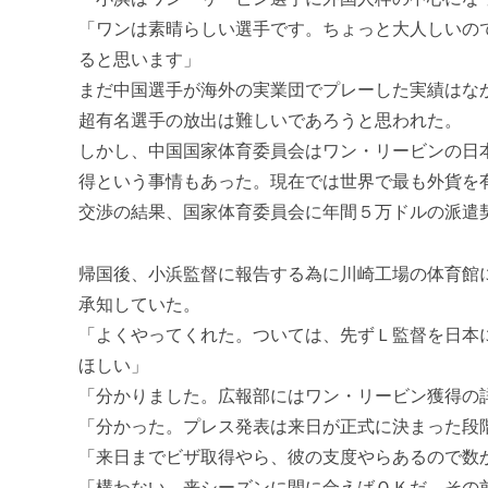
「ワンは素晴らしい選手です。ちょっと大人しいの
ると思います」
まだ中国選手が海外の実業団でプレーした実績はな
超有名選手の放出は難しいであろうと思われた。
しかし、中国国家体育委員会はワン・リービンの日
得という事情もあった。現在では世界で最も外貨を
交渉の結果、国家体育委員会に年間５万ドルの派遣
帰国後、小浜監督に報告する為に川崎工場の体育館
承知していた。
「よくやってくれた。ついては、先ずＬ監督を日本
ほしい」
「分かりました。広報部にはワン・リービン獲得の
「分かった。プレス発表は来日が正式に決まった段
「来日までビザ取得やら、彼の支度やらあるので数
「構わない、来シーズンに間に合えばＯＫだ。その