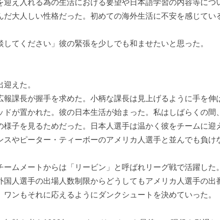
を迎え入れる為の生活における要望や日本語学習の内容等につ
んだ大人しい性格だった。初めての海外生活に不安を感じてい
談してください」彼の緊張を少しでも和ませたいと思った。
出迎えた。
広報課長が握手を求めた。小柄な課長は見上げるように手を伸
ッドが置かれた。彼の日本生活が始まった。私はしばらくの間
の様子を見るためだった。日本人選手は温かく彼をチームに迎
ンスやピーター・ティーボーのアメリカ人選手と並んでも負け
チームメートからは「リービン」と呼ばれリーグ戦で活躍した
外国人選手の出場人数制限からどうしてもアメリカ人選手の出
、ワンもそれに応えるようにダンクシュートを決めていった。