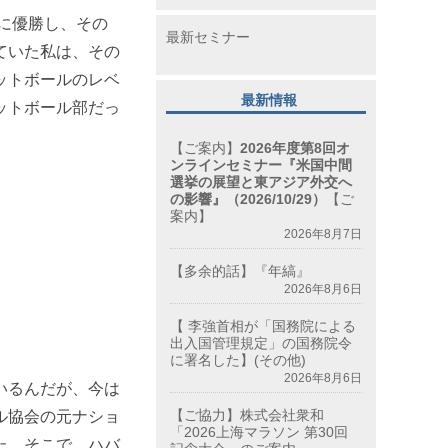
に優勝し、その
最新セミナー
ていた私は、その
ットボールのレベ
最新情報
ットボール部だっ
【ご案内】
2026年度第8回オ
ンラインセミナー『米国中間
選挙の展望と東アジア外交へ
の影響』（2026/10/29）
【ご
案内】
2026年8月7日
【多余的話】『年縞』
2026年8月6日
【 李強首相が「国務院による
出入国管理規定」の国務院令
に署名した】(その他)
2026年8月6日
いるんだが、今は
【ご協力】株式会社衆和
ル協会の元ナショ
「2026上海マラソン 第30回
た。そこで、ハバ