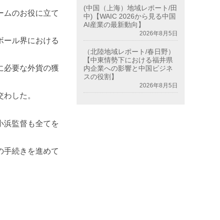
(中国（上海）地域レポート/田
ームのお役に立て
中)【WAIC 2026から見る中国
AI産業の最新動向】
2026年8月5日
ボール界における
（北陸地域レポート/春日野）
【中東情勢下における福井県
に必要な外貨の獲
内企業への影響と中国ビジネ
スの役割】
2026年8月5日
交わした。
小浜監督も全てを
の手続きを進めて