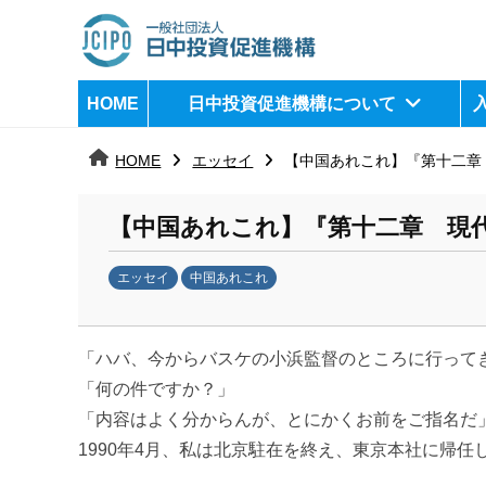
コ
ン
テ
日
j
HOME
日中投資促進機構について
ン
c
中
ツ
i
HOME
エッセイ
【中国あれこれ】『第十二章
へ
p
投
ス
o
資
【中国あれこれ】『第十二章 現
キ
ッ
促
エッセイ
中国あれこれ
プ
b
進
y
機
「ハバ、今からバスケの小浜監督のところに行って
日
中
「何の件ですか？」
構
投
「内容はよく分からんが、とにかくお前をご指名だ
資
1990年4月、私は北京駐在を終え、東京本社に帰任
促