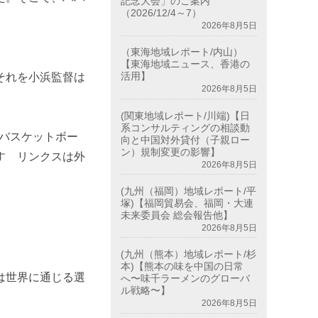
記念大会」のご案内
（2026/12/4～7）
2026年8月5日
（東海地域レポート/内山）
」
【東海地域ニュース、香港の
活用】
それを小浜監督は
2026年8月5日
(関東地域レポート/川端)【日
系コンサルティングの相談動
のバスケットボー
向と中国対外貸付（子親ロー
ン）規制変更の影響】
すゞリンクスは外
2026年8月5日
(九州（福岡）地域レポート/平
塚)【福岡貿易会、福岡・大連
未来委員会 総会報告他】
2026年8月5日
(九州（熊本）地域レポート/杉
本)【熊本の味を中国の日常
は世界に通じる選
へ〜味千ラーメンのグローバ
ル戦略〜】
2026年8月5日