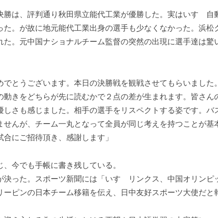
決勝は、評判通り秋田県立能代工業が優勝した。実はいすゞ自
った。が故に地元能代工業出身の選手も少なくなかった。浜松
れた。元中国ナショナルチーム監督の突然の出現に選手達は驚
めでとうございます。本日の決勝戦を観戦させてもらいました
の動きをどちらが先に読むかで２点の差が生まれます。皆さん
優しさも感じました。相手の選手をリスペクトする姿です。バ
ませんが、チーム一丸となって全員が同じ考えを持つことが基
試合にご招待頂き、感謝します」
じ、今でも手帳に書き残している。
が決った。スポーツ新聞には「いすゞリンクス、中国オリンピ
リーピンの日本チーム移籍を伝え、日中友好スポーツ大使だと