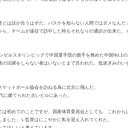
督とは話が合うはずだ。バスケを知らない人間ではダメなんだ
から、チームが遠征で訪中した時もそれなりの通訳が出来た。
サンゼルスオリンピックで中国選手団の旗手を務めた中国No.1
彼の活躍をしらない者はいないとまで言われた。低迷ぎみのい
スケットボール協会を訪ねる為に北京に飛んだ。
年代に建てられた古いビルにあった。
ては初めてのことですが、国家体育委員会としても、これから
しました」Ｌ監督はにこやかに私を迎え入れてくれた。
ってほしいと考えています」