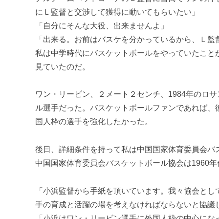
にＬ監督と交渉して獲得に動いてもらいたい」
「自分にそんな大役、出来ませんよ」
「出来る。お前はバスケを分かっているから、Ｌ監
私は中学時代にバスケットボールをやっていたこと
見ていたのだ。
ワン・リービン、２メート２センチ、1984年のロ
ル選手だった。バスケットボールファンであれば、
国人枠の選手を強化したかった。
後日、詳細条件を持って私は中国国家体育委員会バ
中国国家体育委員会バスケットボール協会は1960
「小浜監督から手紙を頂いています。我々協会とし
手の育成と活躍の場を考えなければならないと協議
「小浜はワン・リービン選手に外国人枠の中心にな