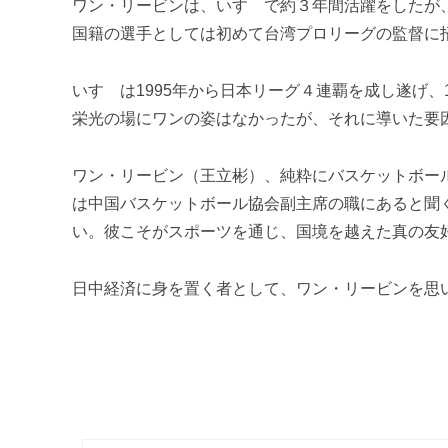
ワン・リービンは、いすゞで約３年間活躍をしたが、
国籍の選手としては初めて台湾プロリーグの監督に
いすゞは1995年から日本リーグ４連覇を成し遂げ、
栄光の場にワンの姿はなかったが、それに導いた要
ワン・リービン（王立彬）、純粋にバスケットボー
は中国バスケットボール協会副主席の職にあると聞
い。彼こそがスポーツを通じ、国境を越えた真の友
日中経済に身を置く者として、ワン・リービンを思