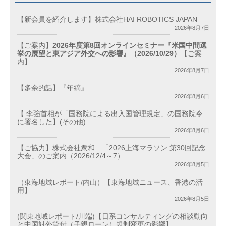
【新会員を紹介します】株式会社HAI ROBOTICS JAPAN
2026年8月7日
【ご案内】
2026年度第8回オンラインセミナー『米国中間選
挙の展望と東アジア外交への影響』（2026/10/29）
【ご案
内】
2026年8月7日
【多余的話】『年縞』
2026年8月6日
【 李強首相が「国務院による出入国管理規定」の国務院令
に署名した】(その他)
2026年8月6日
【ご協力】株式会社衆和 「2026上海マラソン 第30回記念
大会」のご案内（2026/12/4～7）
2026年8月5日
（東海地域レポート/内山）【東海地域ニュース、香港の活
用】
2026年8月5日
(関東地域レポート/川端)【日系コンサルティングの相談動向
と中国対外貸付（子親ローン）規制変更の影響】