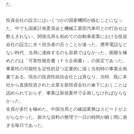
た。
投資会社の設立にはいくつかの国家機関が絡むことになっ
た。中でも国家計画委員会と機械工業部汽車司との打合せは
数えきれない。関係当局も初めての自動車産業における投資
会社の設立に夫々担当者の言うことが違った。携帯電話など
ない時代、当局に連絡するのも容易ではなかった。困難を極
めたのは「可靠性報告書（ＦＳ企画書）」の策定であった。
事業性の可能性を定性的且つ定量的に描く当初時の事業企画
書である。現在の投資性統括会社とは異なり、当時、既に本
社から直接投資された企業を新投資会社の傘下におくことは
認められておらず、事業は新規案件で企画しなければならな
かった。
全員が多忙を極めた。中国当局との確認業務はスピードが上
がらなかった。膨大な資料の整理で一日の時間が瞬く間に過
ぎる毎日であった。