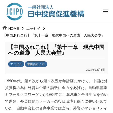
コ
日
ー
ン
中
メ
テ
ニ
投
ュ
ン
日
ー
j
HOME
エッセイ
ツ
資
c
【中国あれこれ】『第十一章 現代中国への道⑩ 人民大会堂』
中
へ
i
促
ス
p
【中国あれこれ】『第十一章 現代中国
投
進
キ
o
への道⑩ 人民大会堂』
ッ
機
資
エッセイ
中国あれこれ
プ
構
促
2024年12月3日
b
y
進
1990年代、第８次から第９次五か年計画にかけて、中国は外
日
貨獲得の為に外資系企業の誘致に全力をあげた。自動車産業
中
機
もフォルクスワーゲンが1984年に上海汽車と合弁生産を始め
投
構
資
て以降、外資自動車メーカーの投資環境も徐々に整い始めて
促
いた。自動車会社の合弁事業では当時、外資がマジョリティ
進