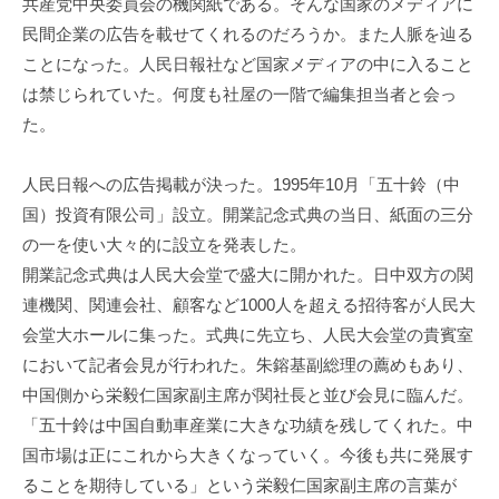
共産党中央委員会の機関紙である。そんな国家のメディアに
民間企業の広告を載せてくれるのだろうか。また人脈を辿る
ことになった。人民日報社など国家メディアの中に入ること
は禁じられていた。何度も社屋の一階で編集担当者と会っ
た。
人民日報への広告掲載が決った。1995年10月「五十鈴（中
国）投資有限公司」設立。開業記念式典の当日、紙面の三分
の一を使い大々的に設立を発表した。
開業記念式典は人民大会堂で盛大に開かれた。日中双方の関
連機関、関連会社、顧客など1000人を超える招待客が人民大
会堂大ホールに集った。式典に先立ち、人民大会堂の貴賓室
において記者会見が行われた。朱鎔基副総理の薦めもあり、
中国側から栄毅仁国家副主席が関社長と並び会見に臨んだ。
「五十鈴は中国自動車産業に大きな功績を残してくれた。中
国市場は正にこれから大きくなっていく。今後も共に発展す
ることを期待している」という栄毅仁国家副主席の言葉が