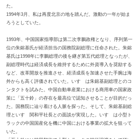
た。
1994年3月、私は再度北京の地を踏んだ。激動の一年が始ま
ろうとしていた。
1993年、中国国家指導部は第二次李鵬政権となり、序列第一
位の朱鎔基氏が経済担当の国務院副総理に任命された。朱鎔
基氏は1998年に李鵬総理の後を継ぎ第五代総理となったが、
副総理時代は経済成長を維持するために外資導入を奨励する
など、改革開放を推進させ、経済成長を加速させた手腕は海
外からも高く評価されていた。いすゞは朱鎔基副総理とのコ
ンタクトを試みた。中国自動車産業における商用車の国家政
策に「五十鈴」の存在を最高位で認知させることが目的だっ
た。国務院に辿り着ける人脈を探った。そして、朱鎔基副総
理といすゞ関和平社長との面談が実現した。いすゞは小型ト
ラックの中国国産化を機に中国における事業の拡大を狙って
いた。