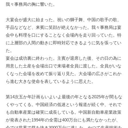
我々事務局の胸に響いた。
大宴会が盛大に始まった。祝いの獅子舞、中国の歌手の歌、
手品などなど、来賓に笑顔が絶えなかった。我々事務局は宴
会中も料理を口にすることなく会場内を走り回っていた。特
に上層部の人間の動きに即時対応できるように気を張ってい
た。
宴会は成功裏に終わった。主賓が退席した後、その日の為に
用意した土産を会場出口で来場者全員に渡した。全員がいな
くなった会場を改めて振り返り見た。大会場の広さがこれか
ら進む大きな使命を表しているように思えた。
第14次五か年計画もいよいよ最後の年となる2025年が間もな
くやってくる。中国経済の低迷という報道が続く中、それで
も自動車産業は確実に成長している。中国新自動車産業政策
が発表された1994年の全需は400万台にも満たなかったが、
今では世界で群を抜き3000万台に達した。かつて生産技術を