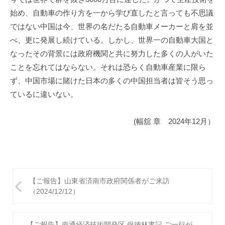
始め、自動車の作り方を一から学び直したと言っても不思議
ではない中国は今、世界の名だたる自動車メーカーと肩を並
べ、更に発展し続けている。しかし、世界一の自動車大国と
なったその背景には政府機関と共に努力した多くの人がいた
ことを忘れてはならない。それは恐らく自動車産業に限ら
ず、中国市場に賭けた日本の多くの中国担当者は皆そう思っ
ているに違いない。
(幅舘 章 2024年12月）
投
【ご報告】山東省済南市政府関係者がご来訪
稿
（2024/12/12）
ナ
【ご報告】南通経済技術開発区 保徳林書記 ご一行が