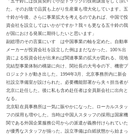
「五十鈴には技貿契約で小型トラックの技術譲渡をして頂い
た。そのお陰で品質も上がり生産量も増大化しています。五
十鈴が今後、さらに事業拡大を考えるのであれば、中国で投
資会社を設立してはいかがですか？我々も更なる五十鈴の我
が国における発展に期待したいと思います」
副総理のその言葉にいすゞは中国事業の軸を定めた。自動車
メーカーが投資会社を設立した例はまだなかった。100％出
資による投資会社が出来れば関連事業の拡大が図れる。現地
完結型事業体制の構築に向け、関社長の大号令の下、機密プ
ロジェクトが動き出した。1994年3月、北京事務所内に新会
社設立準備室が設けられた。必要機能部署から夫々担当者が
北京に赴任した。後に私も含め赴任者は全員新会社に出向と
なる。
北京駐在員事務所は一気に賑やかになった。ローカルスタッ
フの採用も増やした。当時は中国人スタッフの採用は国家機
関である外国企業服務公司からの派遣が義務付けられていた
が優秀なスタッフが揃った。設立準備は白紙状態から始まっ