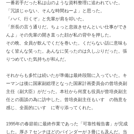
一番若手だった私は山のような資料整理に追われていた。
「冗談じゃない、そんな時間ねーよ」と思った。
「ハバ、行くぞ」と先輩が肩を叩いた。
「所長の言う通りだ。ちょっと息抜きせんといい仕事ができ
んよ」その先輩の開き直った顔が私の背中を押した。
その晩、全員が飲んでくだを巻いた。くだらない話に意味も
なく皆んな笑った。あんなに笑ったのは久しぶりだった。張
りつめていた気持ちが和んだ。
それからも多忙は続いたが準備は最終段階に入っていた。キ
ーマンは後に国家副総理となった国家計画委員会の曾培炎副
主任（副大臣）がだった。本社から何度も役員が曾培炎副主
任との面談の為に訪中した。曾培炎副主任もいすゞの熱意を
感じ、全面的にいすゞに寄り添ってくれた。
1995年の春節前に最終作業であった「可靠性報告書」が完成
した。厚さ７センチほどのバインダーが３冊にも及んだ。当