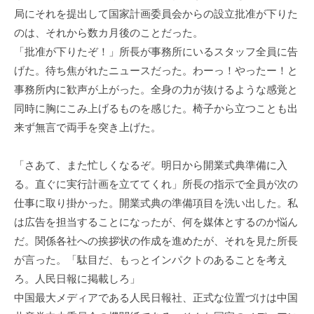
局にそれを提出して国家計画委員会からの設立批准が下りた
のは、それから数カ月後のことだった。
「批准が下りたぞ！」所長が事務所にいるスタッフ全員に告
げた。待ち焦がれたニュースだった。わーっ！やったー！と
事務所内に歓声が上がった。全身の力が抜けるような感覚と
同時に胸にこみ上げるものを感じた。椅子から立つことも出
来ず無言で両手を突き上げた。
「さあて、また忙しくなるぞ。明日から開業式典準備に入
る。直ぐに実行計画を立ててくれ」所長の指示で全員が次の
仕事に取り掛かった。開業式典の準備項目を洗い出した。私
は広告を担当することになったが、何を媒体とするのか悩ん
だ。関係各社への挨拶状の作成を進めたが、それを見た所長
が言った。「駄目だ、もっとインパクトのあることを考え
ろ。人民日報に掲載しろ」
中国最大メディアである人民日報社、正式な位置づけは中国