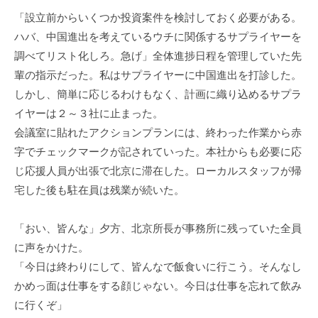
「設立前からいくつか投資案件を検討しておく必要がある。
ハバ、中国進出を考えているウチに関係するサプライヤーを
調べてリスト化しろ。急げ」全体進捗日程を管理していた先
輩の指示だった。私はサプライヤーに中国進出を打診した。
しかし、簡単に応じるわけもなく、計画に織り込めるサプラ
イヤーは２～３社に止まった。
会議室に貼れたアクションプランには、終わった作業から赤
字でチェックマークが記されていった。本社からも必要に応
じ応援人員が出張で北京に滞在した。ローカルスタッフが帰
宅した後も駐在員は残業が続いた。
「おい、皆んな」夕方、北京所長が事務所に残っていた全員
に声をかけた。
「今日は終わりにして、皆んなで飯食いに行こう。そんなし
かめっ面は仕事をする顔じゃない。今日は仕事を忘れて飲み
に行くぞ」