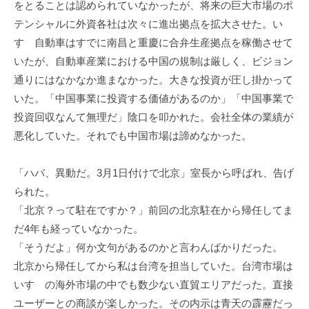
をとることは認められていなかったが、将来の巨大市場のポ
機
テンシャルに外資各社は次々に進出拠点を拡大させた。い
構
すゞ自動車はすでに南昌と重慶に合弁生産拠点を稼働させて
(
いたが、自動車産業における中国の規制は厳しく、ビジョン
j
通りにはなかなか進まなかった。大きな投資が圧し掛かって
c
いた。「中国事業に投資する価値があるのか」「中国事業で
i
p
投資回収なんて無理だ」陰口を叩かれた。会社全体の業績が
o
悪化していた。それでも中国市場は諦めなかった。
)
「ハバ、異動だ。3月1日付けで北京」室長から呼ばれ、告げ
られた。
「北京？って駐在ですか？」前回の北京駐在から帰任してま
だ4年も経っていなかった。
「そうだよ」何か文句があるのかと言わんばかりだった。
北京から帰任してから私は台湾を担当していた。台湾市場は
いすゞの海外市場の中でも数少ない直貿エリアだった。直接
ユーザーとの商談が楽しかった。その内示は青天の霹靂だっ