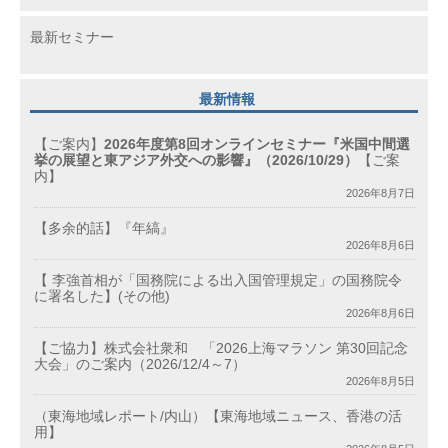
最新セミナー
最新情報
【ご案内】
2026年度第8回オンラインセミナー『米国中間選
挙の展望と東アジア外交への影響』（2026/10/29）
【ご案
内】
2026年8月7日
【多余的話】『年縞』
2026年8月6日
【 李強首相が「国務院による出入国管理規定」の国務院令
に署名した】(その他)
2026年8月6日
【ご協力】株式会社衆和 「2026上海マラソン 第30回記念
大会」のご案内（2026/12/4～7）
2026年8月5日
（東海地域レポート/内山）【東海地域ニュース、香港の活
用】