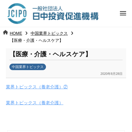
コ
日
ー
ン
中
メ
テ
ニ
投
ュ
ン
日
ー
j
HOME
中国業界トピックス
ツ
資
c
【医療・介護・ヘルスケア】
中
へ
i
促
ス
【医療・介護・ヘルスケア】
p
投
進
キ
o
ッ
機
中国業界トピックス
資
2020年8月28日
b
プ
構
促
y
業界トピックス（養老介護）②
k
進
a
業界トピックス（養老介護）
n
機
a
u
構
m
i