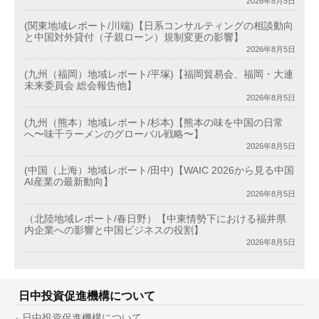
2026年8月5日
(関東地域レポート/川端)【日系コンサルティングの相談動向
と中国対外貸付（子親ローン）規制変更の影響】
2026年8月5日
(九州（福岡）地域レポート/平塚)【福岡貿易会、福岡・大連
未来委員会 総会報告他】
2026年8月5日
(九州（熊本）地域レポート/杉本)【熊本の味を中国の日常
へ〜味千ラーメンのグローバル戦略〜】
2026年8月5日
(中国（上海）地域レポート/田中)【WAIC 2026から見る中国
AI産業の最新動向】
2026年8月5日
（北陸地域レポート/春日野）【中東情勢下における福井県
内企業への影響と中国ビジネスの役割】
2026年8月5日
日中投資促進機構について
日中投資促進機構について