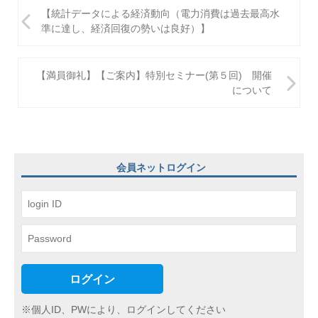
投
【統計データによる経済動向（電力消費は過去最高水
稿
準に達し、経済回復の勢いは良好）】
ナ
ビ
【満員御礼】【ご案内】特別セミナー(第５回) 開催
について
ゲ
ー
シ
ョ
会員ネットログイン
ン
ログイン
※個人ID、PWにより、ログインしてください