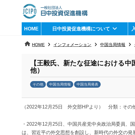
コ
ン
テ
日
j
HOME
日中投資促進機構について
ン
c
中
ツ
i
HOME
インフォメーション
中国当局情報
へ
p
投
ス
o
資
【王毅氏、新たな征途における中
キ
他）
ッ
促
プ
その他
中国当局情報
中国当局発表
進
b
機
y
（2022年12月25日 外交部HPより） 分類：その
日
構
中
投
・2022年12月25日、中国共産党中央政治局委員
資
は、習近平の外交思想を創設し、新時代の外交の発