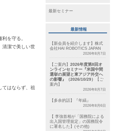
最新セミナー
最新情報
権利を守る。
【新会員を紹介します】株式
、清潔で美しい世
会社HAI ROBOTICS JAPAN
2026年8月7日
【ご案内】
2026年度第8回オ
ンラインセミナー『米国中間
選挙の展望と東アジア外交へ
の影響』（2026/10/29）
【ご
案内】
してはならず、祖
2026年8月7日
【多余的話】『年縞』
2026年8月6日
【 李強首相が「国務院による
出入国管理規定」の国務院令
に署名した】(その他)