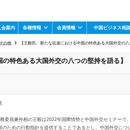
入会案内
各種情報
会員情報
中国ビジネス相
その他
【王毅氏、新たな征途における中国の特色ある大国外交の八
国の特色ある大国外交の八つの堅持を語る】
他
、国務委員兼外相の王毅は2022年国際情勢と中国外交セミナーで
展のための行動指針を提供することであるとし、中国外交につ