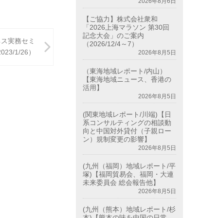
2026年8月6日
【ご協力】株式会社衆和
「2026上海マラソン 第30回
記念大会」のご案内
ネス実務セミ
（2026/12/4～7）
23/1/26）
2026年8月5日
（東海地域レポート/内山）
【東海地域ニュース、香港の
活用】
2026年8月5日
(関東地域レポート/川端)【日
系コンサルティングの相談動
向と中国対外貸付（子親ロー
ン）規制変更の影響】
2026年8月5日
(九州（福岡）地域レポート/平
塚)【福岡貿易会、福岡・大連
未来委員会 総会報告他】
2026年8月5日
(九州（熊本）地域レポート/杉
本)【熊本の味を中国の日常