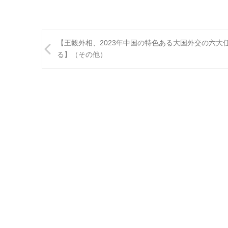
投
【王毅外相、2023年中国の特色ある大国外交の六大
稿
る】（その他）
ナ
ビ
ゲ
ー
シ
ョ
ン