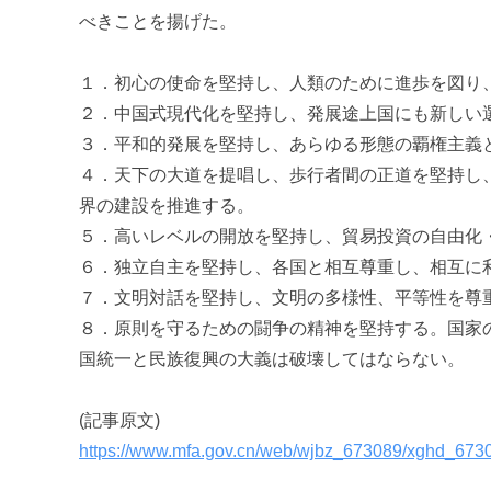
促
べきことを揚げた。
進
機
１．初心の使命を堅持し、人類のために進歩を図り
構
２．中国式現代化を堅持し、発展途上国にも新しい
(
３．平和的発展を堅持し、あらゆる形態の覇権主義
j
c
４．天下の大道を提唱し、歩行者間の正道を堅持し
i
界の建設を推進する。
p
５．高いレベルの開放を堅持し、貿易投資の自由化
o
６．独立自主を堅持し、各国と相互尊重し、相互に
)
７．文明対話を堅持し、文明の多様性、平等性を尊
８．原則を守るための闘争の精神を堅持する。国家
国統一と民族復興の大義は破壊してはならない。
(記事原文)
https://www.mfa.gov.cn/web/wjbz_673089/xghd_67