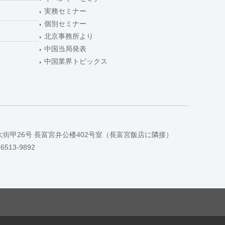
実務セミナー
個別セミナー
北京事務所より
中国当局発表
中国業界トピックス
大街甲26号 長富宮弁公楼402号室（長富宮飯店に隣接）
-6513-9892