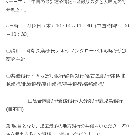
○テーマ：「中国の最新経済情報～金融リスクと人民元の将
i
来展望～」
○日時：
12
月
2
日（木）
10
：
00
～
11
：
30
（中国時間
9
：
00
～
10
：
30
）
〇講師：岡嵜
久美子氏／キヤノングローバル戦略研究所
研究主幹
〇共催銀行：きらぼし銀行
/
静岡銀行
/
名古屋銀行
/
第四北
越銀行
/
北陸銀行
/
富山銀行/
福井銀行
/
福邦銀行
/
山陰合同銀行
/
愛媛銀行
/
大分銀行
/
鹿児島銀行
(
順不同
)
第3回目となり、過去最多の地方銀行の共催をいただき、200
名を超える多くの皆様にご参加いただきました。