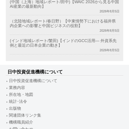
(中国（上海）地域レポート/田中)【WAIC 2026から見る中国
AI産業の最新動向】
2026年8月5日
（北陸地域レポート/春日野）【中東情勢下における福井県
内企業への影響と中国ビジネスの役割】
2026年8月5日
(インド地域レポート/繁田)【インドのGCC活用― 外資系先
例と最近の日本企業の動き】
2026年8月5日
日中投資促進機構について
日中投資促進機構について
業務内容
所在地・地図
統計･法令
出版物
関連団体リンク集
機構職員紹介