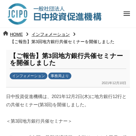
コ
日
ー
ン
中
メ
テ
ニ
投
ュ
ン
日
ー
j
HOME
インフォメーション
ツ
資
c
【ご報告】第3回地方銀行共催セミナーを開催しました
中
へ
i
促
ス
【ご報告】第3回地方銀行共催セミナー
p
投
進
キ
を開催しました
o
ッ
機
資
インフォメーション
事務局より
プ
構
促
2021年12月10日
b
y
進
日中投資促進機構は、2021年12月2日(木)に地方銀行12行と
k
の共催セミナー(第3回)を開催しました。
a
機
n
a
構
＜第3回地方銀行共催セミナー＞
u
m