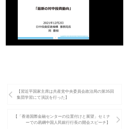
投
【習近平国家主席は共産党中央委員会政治局の第35回
稿
集団学習にて演説を行った】
ナ
ビ
【「香港国際金融センターの位置付けと展望」セミナ
ーでの易綱中国人民銀行行長の開会スピーチ】
ゲ