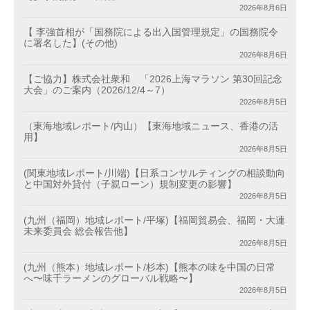
2026年8月6日
【 李強首相が「国務院による出入国管理規定」の国務院令
に署名した】(その他)
2026年8月6日
【ご協力】株式会社衆和 「2026上海マラソン 第30回記念
大会」のご案内（2026/12/4～7）
2026年8月5日
（東海地域レポート/内山）【東海地域ニュース、香港の活
用】
2026年8月5日
(関東地域レポート/川端)【日系コンサルティングの相談動向
と中国対外貸付（子親ローン）規制変更の影響】
2026年8月5日
(九州（福岡）地域レポート/平塚)【福岡貿易会、福岡・大連
未来委員会 総会報告他】
2026年8月5日
(九州（熊本）地域レポート/杉本)【熊本の味を中国の日常
へ〜味千ラーメンのグローバル戦略〜】
2026年8月5日