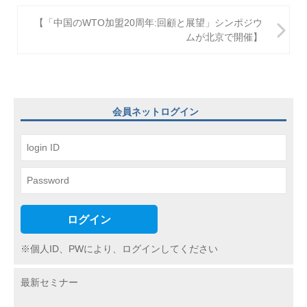
ナ
【「中国のWTO加盟20周年:回顧と展望」シンポジウ
ビ
ムが北京で開催】
ゲ
ー
シ
会員ネットログイン
ョ
ン
ログイン
※個人ID、PWにより、ログインしてください
最新セミナー