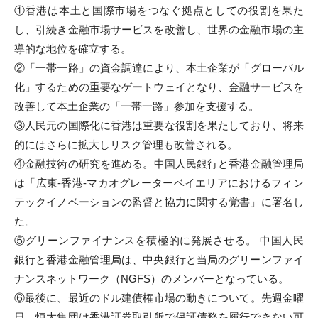
①香港は本土と国際市場をつなぐ拠点としての役割を果た
し、
引続き金融市場サービスを改善し、
世界の金融市場の主
導的な地位を確立する。
②「一帯一路」の資金調達により、本土企業が「グローバル
化」
するための重要なゲートウェイとなり、
金融サービスを
改善して本土企業の「一帯一路」参加を支援する。
③人民元の国際化に香港は重要な役割を果たしており、
将来
的にはさらに拡大しリスク管理も改善される。
④金融技術の研究を進める。中国人民銀行と香港金融管理局
は「
広東-香港-
マカオグレーターベイエリアにおけるフィン
テックイノベーション
の監督と協力に関する覚書」に署名し
た。
⑤グリーンファイナンスを積極的に発展させる。 中国人民
銀行と香港金融管理局は、
中央銀行と当局のグリーンファイ
ナンスネットワーク（NGFS）
のメンバーとなっている。
⑥最後に、最近のドル建債権市場の動きについて。先週金曜
日、
恒大集団は香港証券取引所で保証債務を履行できない可