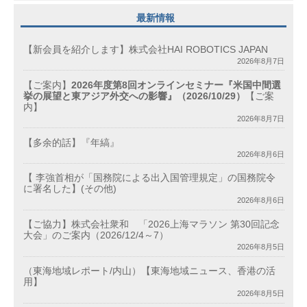
最新情報
【新会員を紹介します】株式会社HAI ROBOTICS JAPAN
2026年8月7日
【ご案内】
2026年度第8回オンラインセミナー『米国中間選
挙の展望と東アジア外交への影響』（2026/10/29）
【ご案
内】
2026年8月7日
【多余的話】『年縞』
2026年8月6日
【 李強首相が「国務院による出入国管理規定」の国務院令
に署名した】(その他)
2026年8月6日
【ご協力】株式会社衆和 「2026上海マラソン 第30回記念
大会」のご案内（2026/12/4～7）
2026年8月5日
（東海地域レポート/内山）【東海地域ニュース、香港の活
用】
2026年8月5日