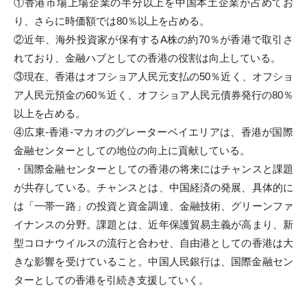
①香港市場上場企業の半分以上を中国本土企業が占めてお
m
り、
さらに時価額では80％以上を占める。
i
②近年、海外投資家が保有するA株の約70％
が香港で取引さ
れており、
金融ハブとしての香港の役割は向上している。
③現在、香港はオフショア人民元支払の50％近く、
オフショ
ア人民元預金の60％近く、
オフショア人民元債券発行の80％
以上を占める。
④広東-香港-マカオのグレーターベイエリアは、
香港が国際
金融センターとしての地位の向上に貢献している。
・
国際金融センターとしての香港の将来にはチャンスと課題
が共存し
ている。チャンスとは、中国経済の発展、具体的に
は「一帯一路」
の投資と資金調達、金融技術、グリーンファ
イナンスの分野。
課題とは、近年保護貿易主義が高まり、新
型コロナウイルスの流行と合わせ、
自由港としての香港は大
きな影響を受けていること。
中国人民銀行は、
国際金融セン
ターとしての香港を引続き支援していく。