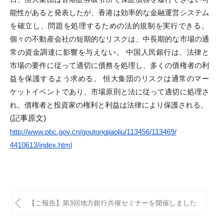
能性がある
と発表したが、香港は効率的な金融運営システム
を確立し、
問題を処理するための法的規制を実行できる。
個々の不動産会社の短期的なリスクは、
中長期的な市場の通
常の資金調達に影響を与えない。 中国人民銀行は、法律と
市場の要件に従って適切に債務を処理し、
多くの債権者の利
益を保護するよう求める。 恒大集団のリスクは通常のマー
ケットイベントであり、
市場原則と法に従って適切に処理さ
れ、
債権者と投資家の権利と利益は法律により保護される。
(
記事
原
文)
http://www.pbc.gov.cn/
goutongjiaoliu/113456/113469/
4410613/index.html
投
【ご報告】第3回地方銀行共催セミナーを開催しました
稿