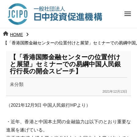
コ
日
ー
ン
中
メ
テ
ニ
投
ュ
ン
日
ー
j
HOME
ツ
資
c
【「香港国際金融センターの位置付けと展望」セミナーでの易綱中国
中
へ
i
促
ス
p
【「香港国際金融センターの位置付け
投
進
キ
o
と展望」セミナーでの易綱中国人民銀
ッ
機
行行長の開会スピーチ】
資
プ
構
促
未分類
2021年12月13日
b
進
y
（2021年12月9日 中国人民銀行HPより）
k
機
a
・近年、
香港と中国本土間の金融協力は以下のとおり重要な
構
n
a
進展を遂げてい
る。
u