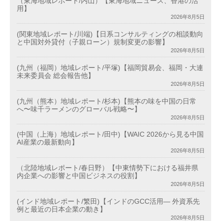
（東海地域レポート/内山）【東海地域ニュース、香港の活
用】
2026年8月5日
(関東地域レポート/川端)【日系コンサルティングの相談動向
と中国対外貸付（子親ローン）規制変更の影響】
2026年8月5日
(九州（福岡）地域レポート/平塚)【福岡貿易会、福岡・大連
未来委員会 総会報告他】
2026年8月5日
(九州（熊本）地域レポート/杉本)【熊本の味を中国の日常
へ〜味千ラーメンのグローバル戦略〜】
2026年8月5日
(中国（上海）地域レポート/田中)【WAIC 2026から見る中国
AI産業の最新動向】
2026年8月5日
（北陸地域レポート/春日野）【中東情勢下における福井県
内企業への影響と中国ビジネスの役割】
2026年8月5日
(インド地域レポート/繁田)【インドのGCC活用― 外資系先
例と最近の日本企業の動き】
2026年8月5日