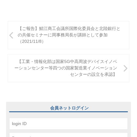
投
【ご報告】鯖江商工会議所国際化委員会と北陸銀行と
稿
の共催セミナーに岡事務局長が講師として参加
（2021/11/8）
ナ
ビ
【工業・情報化部は国家5G中高周波デバイスイノベ
ゲ
ーションセンター等四つの国家製造業イノベーション
センターの設立を承認】
ー
シ
ョ
ン
会員ネットログイン