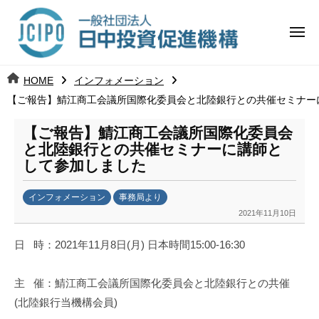
コ
日
ー
ン
中
メ
テ
ニ
投
ュ
ン
日
ー
j
HOME
インフォメーション
ツ
資
c
【ご報告】鯖江商工会議所国際化委員会と北陸銀行との共催セミナー
中
へ
i
促
ス
p
【ご報告】鯖江商工会議所国際化委員会
投
進
キ
o
と北陸銀行との共催セミナーに講師と
ッ
機
して参加しました
資
プ
構
促
インフォメーション
事務局より
2021年11月10日
b
進
y
日
時：
2021
年
11
月
8
日
(
月
)
日本時間
15:00-16:30
k
機
a
主
催：鯖江商工会議所国際化委員会と北陸銀行との共催
構
n
a
(
北陸銀行当機構会員
)
u