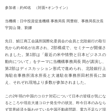
m
参加者：約
40
名
（対面
+
オンライン）
i
当機構：日中投資促進機構 事務局長 岡豊樹、事務局長次長
宇賀山 隆、劉娜
先日、鯖江商工会議所国際化委員会の会員と北陸銀行の取引
先から約40名が出席され、
2
部構成で、セミナーが開催さ
れました。第1部は「最近の米中情勢と日本ビジネスの
動向について」をテーマに当機構事務局長 岡が講演し、
第2部はディスカッション形式で進められ、北陸銀行上
海駐在事務所清水所長と大連駐在事務所田村所長に加
え、それぞれ現地より多数が参加されました。
この2年弱の中国のコロナ対応について日本の皆様が気にな
るところや現在大連コロナ発生中の状況、昨今日本のみなら
ず世界経済を賑わせている中国不動産問題、電力不足など現