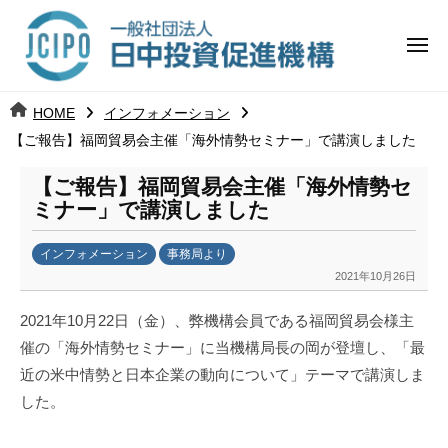
コ
日
ー
ン
中
メ
テ
ニ
投
ュ
ン
日
ー
j
HOME
インフォメーション
ツ
資
c
【ご報告】福岡貿易会主催「海外情勢セミナー」で講演しました
中
へ
i
促
ス
p
【ご報告】福岡貿易会主催「海外情勢セ
投
進
キ
o
ミナー」で講演しました
ッ
機
資
インフォメーション
事務局より
プ
構
促
2021年10月26日
b
y
進
2021年10月22日（金）、弊機構会員である福岡貿易会様主
k
催の「海外情勢セミナー」に当機構局長の岡が登壇し、「最
a
機
近の米中情勢と日本企業の動向について」テーマで講演しま
n
構
a
した。
u
m