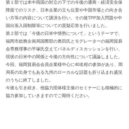
第１部では米中両国の対立の下での今後の通商・経済安全保
i
障面でのリスク、日本企業の立ち位置や中国市場との向き合
い方等の内容について講演を行い、その後TPP加入問題や中
国出張入国制限等についての質疑応答を行いました。
第２部では「今後の日米中情勢について」というテーマで、
福岡市総務企画局国際部の奥田氏とモデレーターの福岡貿易
会専務理事の平塚氏交えてパネルディスカッションを行い、
現状の日米中の関係と今後の方向性について議論しました。
今回、福岡貿易会会員企業様中心に40名程の参加があり、岡
局長の出身でもある九州のローカルな話題も折り込まれ盛況
のうちに終了しました。
今後も引き続き、他協力団体様主催のセミナーにも積極的に
協力参加していきますのでご期待ください。