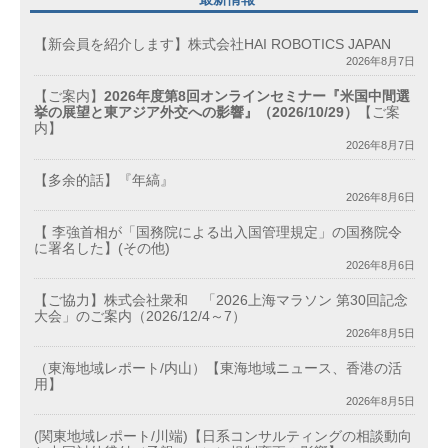
【新会員を紹介します】株式会社HAI ROBOTICS JAPAN
2026年8月7日
【ご案内】
2026年度第8回オンラインセミナー『米国中間選
挙の展望と東アジア外交への影響』（2026/10/29）
【ご案
内】
2026年8月7日
【多余的話】『年縞』
2026年8月6日
【 李強首相が「国務院による出入国管理規定」の国務院令
に署名した】(その他)
2026年8月6日
【ご協力】株式会社衆和 「2026上海マラソン 第30回記念
大会」のご案内（2026/12/4～7）
2026年8月5日
（東海地域レポート/内山）【東海地域ニュース、香港の活
用】
2026年8月5日
(関東地域レポート/川端)【日系コンサルティングの相談動向