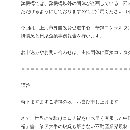
a
弊機構では、弊機構以外の団体が企画している一部
u
ただけるようにしておりますのでご活用ください（
m
i
今回は、上海市外国投資促進中心・華鐘コンサルタ
済情況と日系企業事例報告を行います。
お申込みやお問い合わせは、主催団体に直接コンタ
＝＝＝＝＝＝＝＝＝＝＝＝＝＝＝＝＝＝＝＝＝＝＝
謹啓
時下ますますご清祥の段、お喜び申し上げます。
さて、
世界に先駆けコロナ禍をいち早く克服した中
裕」論、業界大手の破綻も辞さない不動産業界規制