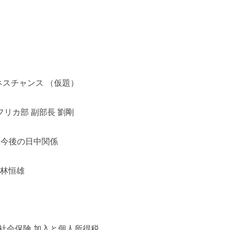
スチャンス （仮題）
リカ部 副部長 劉剛
済と今後の日中関係
古林恒雄
の社会保険 加入と個人所得税