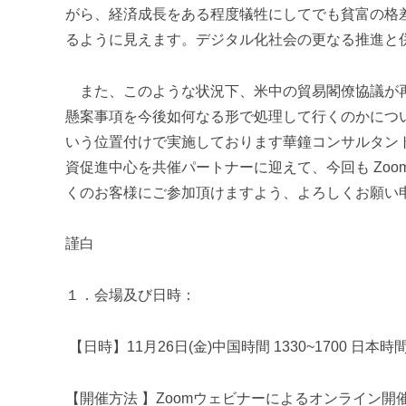
がら、経済成長をある程度犠牲にしてでも貧富の格
るように見えます。デジタル化社会の更なる推進と
また、このような状況下、米中の貿易閣僚協議が再
懸案事項を今後如何なる形で処理して行くのかにつ
いう位置付けで実施しております華鐘コンサルタン
資促進中心を共催パート
ナーに迎えて、今回も Zo
くのお客様にご参加頂けますよう、よろしくお願い
謹白
１．会場及び日時：
【日時】11月26日(金)中国時間 1330~1700 日本時間1
【開催方法 】Zoomウェビナーによるオンライン開