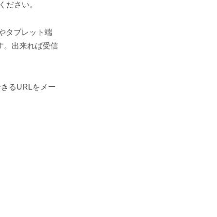
連絡ください。
やタブレット端
す。出来れば受信
きるURLをメー