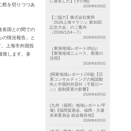
に署名した】(その他)
に舵を切りつつあ
2026年8月6日
【ご協力】株式会社衆和
「2026上海マラソン 第30回
記念大会」のご案内
進各国との間での
（2026/12/4～7）
らの情況報告」と
2026年8月5日
ます。上海市外国投
（東海地域レポート/内山）
【東海地域ニュース、香港の
催致します。
多
活用】
2026年8月5日
(関東地域レポート/川端)【日
系コンサルティングの相談動
向と中国対外貸付（子親ロー
ン）規制変更の影響】
2026年8月5日
(九州（福岡）地域レポート/平
塚)【福岡貿易会、福岡・大連
未来委員会 総会報告他】
2026年8月5日