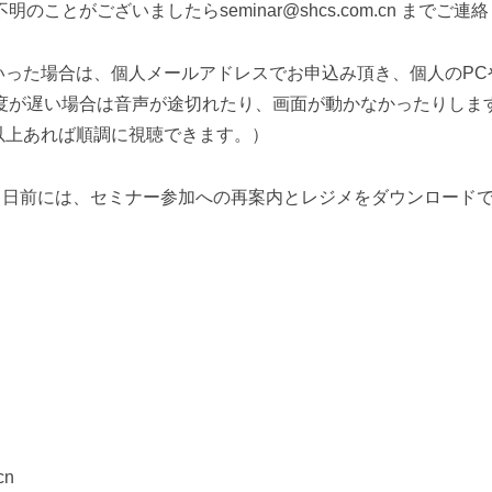
不明
のことがございましたらseminar@shcs.com.cn までご
といった場合は、個人メールアドレスでお申込
み頂き、個人のPC
度が遅
い場合は音声が途切れたり、画面が動かなかったりしま
 以上あれば順調に視聴できます。）
1 日前には、セミナー参加への再案内とレジ
メをダウンロードで
cn