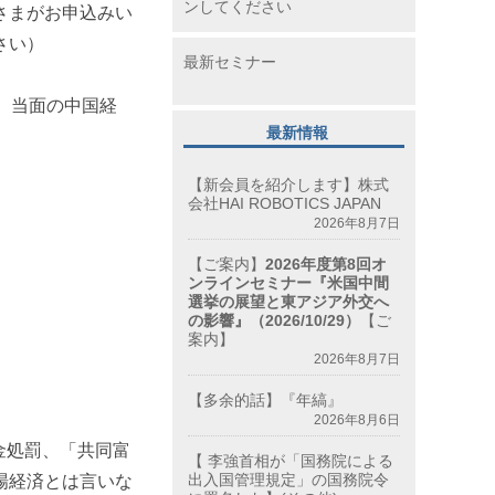
ンしてください
さまがお申込みい
さい）
最新セミナー
）当面の中国経
最新情報
【新会員を紹介します】株式
会社HAI ROBOTICS JAPAN
2026年8月7日
【ご案内】
2026年度第8回オ
ンラインセミナー『米国中間
選挙の展望と東アジア外交へ
の影響』（2026/10/29）
【ご
案内】
2026年8月7日
【多余的話】『年縞』
2026年8月6日
金処罰、「共同富
【 李強首相が「国務院による
出入国管理規定」の国務院令
場経済とは言いな