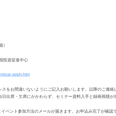
能）
国投資促進中心
eminar-apply.htm
レスをお間違いないようにご記入お願いしま
す。以降のご連絡
当日
出席・欠席にかかわらず、セミナー資料入手と録画視聴が
了とイベント参加方法のメールが届きます。お
申込み完了が確認