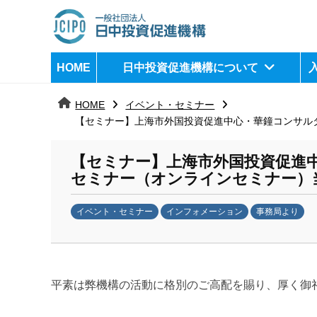
コ
ン
テ
日
j
HOME
日中投資促進機構について
ン
c
中
ツ
i
HOME
イベント・セミナー
へ
p
投
【セミナー】上海市外国投資促進中心・華鐘コンサルタン
ス
o
資
キ
【セミナー】上海市外国投資促進
ッ
促
セミナー（オンラインセミナー）当面の
プ
進
イベント・セミナー
インフォメーション
事務局より
b
機
y
構
k
a
平素は弊機構の活動に格別のご高配を賜り、厚く御
n