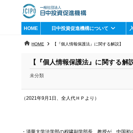
コ
ン
テ
日
j
HOME
日中投資促進機構について
ン
c
中
ツ
i
HOME
【『個人情報保護法』に関する解説】
へ
p
投
ス
o
資
【『個人情報保護法』に関する解
キ
ッ
促
未分類
プ
b
進
y
機
（2021年9月1日、全人代ＨＰより）
k
a
構
n
a
u
・清華大学法学部の程啸副学部長、教授が、
中国初