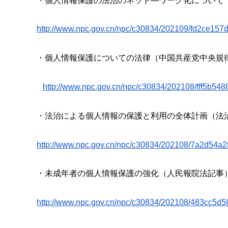
・個人情報保護の法治のネット―ワーク化について
http://www.npc.gov.cn/npc/
c30834/202109/
fd2ce157
・個人情報保護についての法律（中国共産党中央規
http://www.npc.gov.cn/npc/
c30834/202108/
fff5b54
・法治による個人情報の保護と利用の全体計画（法
http://www.npc.gov.cn/npc/
c30834/202108/
7a2d54a2
・未成年者の個人情報保護の強化（人民報院法記事
http://www.npc.gov.cn/npc/
c30834/202108/
483cc5d5