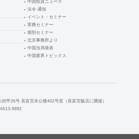
中国投資ニュース
法令-通知
イベント・セミナー
実務セミナー
個別セミナー
北京事務所より
中国当局発表
中国業界トピックス
大街甲26号 長富宮弁公楼402号室（長富宮飯店に隣接）
-6513-9892