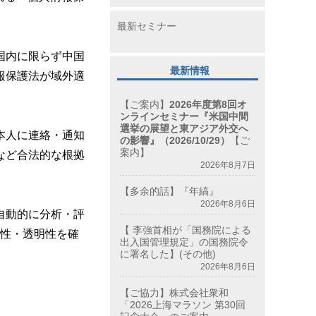
最新セミナー
国内に限らず中国
最新情報
報保護法が域外適
【ご案内】
2026年度第8回オ
ンラインセミナー『米国中間
選挙の展望と東アジア外交へ
本人に連絡・
通知
の影響』（2026/10/29）
【ご
案内】
など合法的な根拠
2026年8月7日
【多余的話】『年縞』
2026年8月6日
自動的に分析・
評
【 李強首相が「国務院による
平性・透明性を確
出入国管理規定」の国務院令
に署名した】(その他)
2026年8月6日
【ご協力】株式会社衆和
「2026上海マラソン 第30回