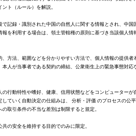
イント（ルール）
を解説。
段で記録・
識別された中国の自然人に関する情報とされ、
中国
情報を利用する場合は、
領土管轄権の原則に基づき当該個人情
的、方法、
範囲などを分かりやすい方法で、個人情報の提供者
、
本人が当事者である契約の締結、
公衆衛生上の緊急事態対応
人の行動特性や嗜好、健康、
信用状態などをコンピューターが
定し
ていく自動決定の仕組みは、 分析・評価 のプロセスの公
への取引条件の不当な差別
は
制限す
ると規定。
公共の安全を維持する目的でのみに限定。