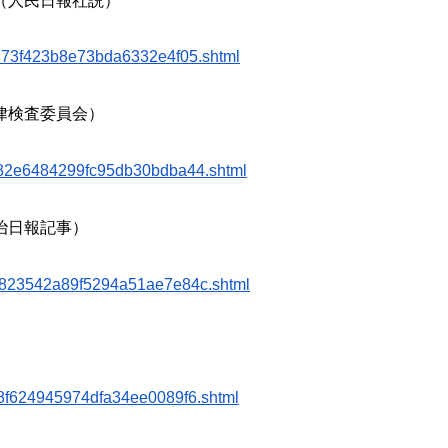
（
人民日報社説）
d73f423b8e73bda6332e4f
05.shtml
律検査委員会）
882e6484299fc95db30bdba
44.shtml
治日報記事）
823542a89f5294a51ae7e8
4c.shtml
）
8f624945974dfa34ee0089
f6.shtml