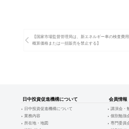
投
【国家市場監督管理局は、新エネルギー車の検査費用
稿
概算価格または一括販売を禁止する】
ナ
ビ
ゲ
ー
シ
日中投資促進機構について
会員情報
ョ
日中投資促進機構について
講演会・
ン
業務内容
個別勉強
所在地・地図
専門委員