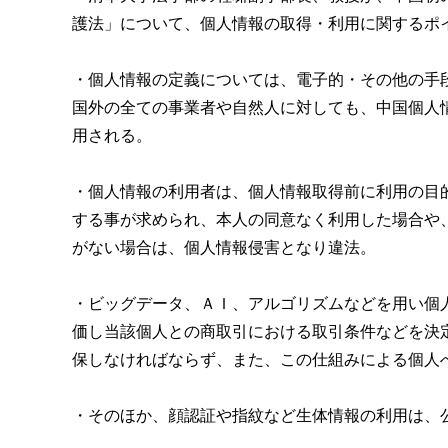
m
護法」
について、個人情報の取得・利用に関するポ
i
・個人情報の定義については、電子的・その他の手
国外の全ての事業者や自然人に対しても、
中国個人
用される。
・個人情報の利用者は、個人情報取得前に利用の目
する事が求められ、本人の同意なく利用した場合や
がない場合は、
個人情報侵害となり違法。
・ビッグデータ、ＡＩ、
アルゴリズムなどを用い個
価し当該個人と
の
商取引における
取引条件
などを決
保しなければならず、また、
この仕組みに
よる
個人
・そのほか、顔認証や指紋など生体情報の利用は、