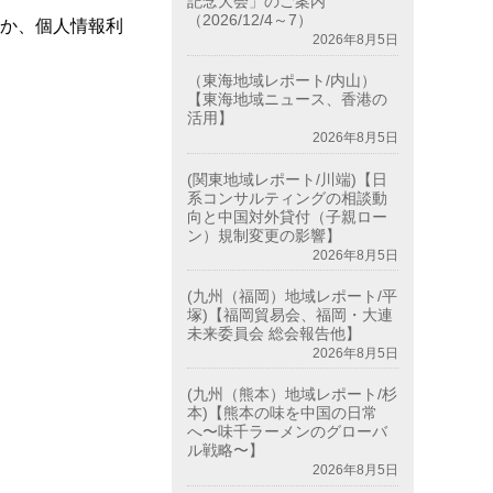
記念大会」のご案内
（2026/12/4～7）
か、
個人情報利
2026年8月5日
（東海地域レポート/内山）
【東海地域ニュース、香港の
活用】
2026年8月5日
(関東地域レポート/川端)【日
系コンサルティングの相談動
向と中国対外貸付（子親ロー
ン）規制変更の影響】
2026年8月5日
(九州（福岡）地域レポート/平
塚)【福岡貿易会、福岡・大連
未来委員会 総会報告他】
2026年8月5日
(九州（熊本）地域レポート/杉
本)【熊本の味を中国の日常
へ〜味千ラーメンのグローバ
ル戦略〜】
2026年8月5日