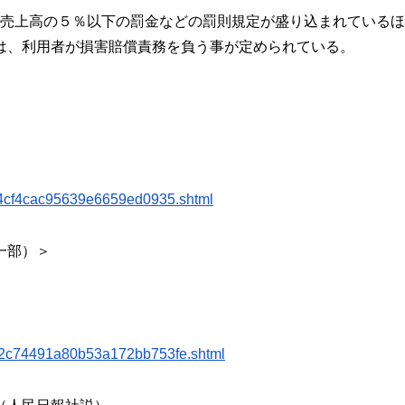
年売上高の５％
以下の罰金などの罰則規定が盛り込まれているほ
は、
利用者が損害賠償責務を負う事が定められている。
44cf4cac95639e6659ed09
35.shtml
一部）＞
2c74491a80b53a172bb753
fe.shtml