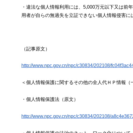
・違法な個人情報利用には、5,
000万元以下又は前
用者が自らの無過失を立証できない個人情報侵害に
（
記事
原
文）
http://www.npc.gov.cn/
npc/c30834/202108/
fc04f3ac
＜個人情報保護に関するその他の全人代ＨＰ情報（
・個人情報保護法（原文）
http://www.npc.gov.cn/npc/
c30834/202108/
a8c4e367