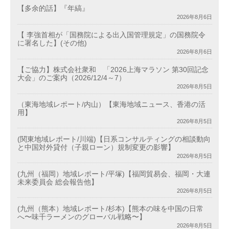
【多余的話】『年縞』
2026年8月6日
【 李強首相が「国務院による出入国管理規定」の国務院令
に署名した】(その他)
2026年8月6日
【ご協力】株式会社衆和 「2026上海マラソン 第30回記念
大会」のご案内（2026/12/4～7）
2026年8月5日
（東海地域レポート/内山）【東海地域ニュース、香港の活
用】
2026年8月5日
(関東地域レポート/川端)【日系コンサルティングの相談動向
と中国対外貸付（子親ローン）規制変更の影響】
2026年8月5日
(九州（福岡）地域レポート/平塚)【福岡貿易会、福岡・大連
未来委員会 総会報告他】
2026年8月5日
(九州（熊本）地域レポート/杉本)【熊本の味を中国の日常
へ〜味千ラーメンのグローバル戦略〜】
2026年8月5日