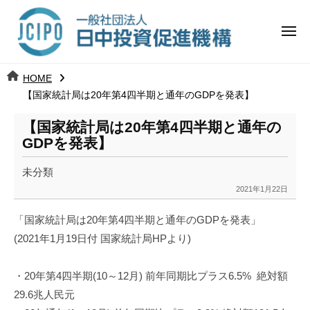
コ
日
ー
ン
中
メ
テ
ニ
投
ュ
ン
日
ー
j
HOME
ツ
資
c
【国家統計局は20年第4四半期と通年のGDPを発表】
中
へ
i
促
ス
【国家統計局は20年第4四半期と通年の
p
投
進
キ
GDPを発表】
o
ッ
機
資
未分類
プ
構
促
2021年1月22日
b
y
進
「国家統計局は20年第4四半期と通年のGDPを発表」
k
(2021年1月19日付 国家統計局HPより)
a
機
n
a
構
・20年第4四半期(10～12月) 前年同期比プラス6.5% 絶対額
u
29.6兆人民元
m