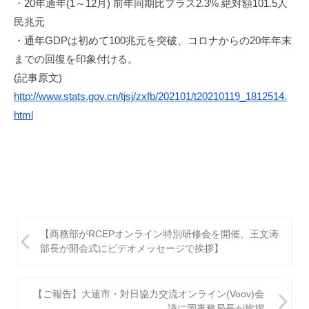
・20年通年(1～12月) 前年同期比プラス2.3% 絶対額101.5人
i
民兆元
・通年GDPは初めて100兆元を突破、
コロナからの20年年末
までの回復を印象付ける。
(記事原文)
http://www.stats.gov.cn/tjsj/
zxfb/202101/t20210119_1812514.
html
投
【商務部がRCEPオンライン特別研修会を開催、王文涛
稿
部長が開会式にビデオメッセージで挨拶】
ナ
ビ
【ご報告】大連市・対日協力交流オンライン(Voov)会
議に岡事務局長が挨拶