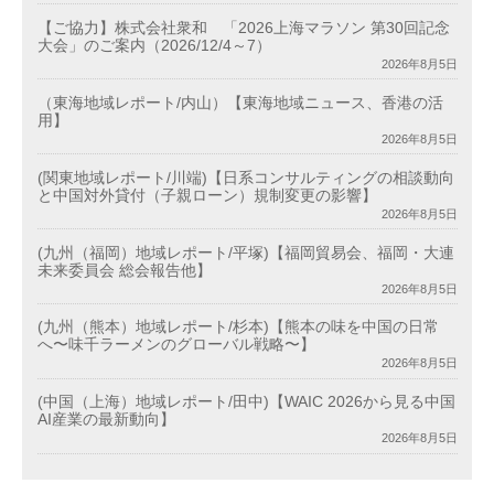
【ご協力】株式会社衆和 「2026上海マラソン 第30回記念
大会」のご案内（2026/12/4～7）
2026年8月5日
（東海地域レポート/内山）【東海地域ニュース、香港の活
用】
2026年8月5日
(関東地域レポート/川端)【日系コンサルティングの相談動向
と中国対外貸付（子親ローン）規制変更の影響】
2026年8月5日
(九州（福岡）地域レポート/平塚)【福岡貿易会、福岡・大連
未来委員会 総会報告他】
2026年8月5日
(九州（熊本）地域レポート/杉本)【熊本の味を中国の日常
へ〜味千ラーメンのグローバル戦略〜】
2026年8月5日
(中国（上海）地域レポート/田中)【WAIC 2026から見る中国
AI産業の最新動向】
2026年8月5日