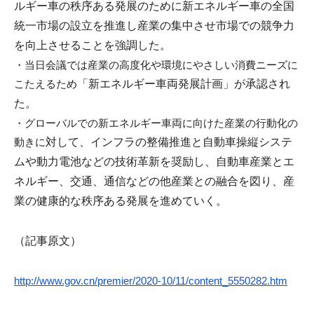
ルギー車の秩序ある発展のために新エネルギー車の全国
i
統一
市場の設立を推進し産業の集中させ市場での競争力
を向上させる
ことを強調した。
・
当日会議では産業の高度化や環境にやさしい消費ニーズに
こたえる
ため
「新エネルギー車両発展計画」が承認され
た。
・グローバルでの新エネルギー車両に向けた産業の行動化の
動きに
対して、
インフラの整備推進と自動車操縦システ
ムや動力電池などの
技術革新を奨励し、自動車産業とエ
ネルギー、交通、通信などの
他産業との融合を図り、
産
業の健康的な秩序ある発展を進めていく。
（記事原文）
http://www.gov.cn/premier/
2020-10/11/content_5550282.htm