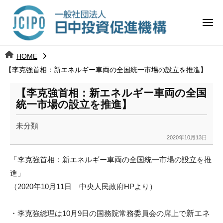
コ
日
ー
ン
中
メ
テ
ニ
投
ュ
ン
日
ー
j
HOME
ツ
資
c
【李克強首相：新エネルギー車両の全国統一市場の設立を推進】
中
へ
i
促
ス
p
【李克強首相：新エネルギー車両の全国
投
進
キ
o
統一市場の設立を推進】
ッ
機
資
未分類
プ
構
促
2020年10月13日
b
y
進
「李克強首相：新エネルギー車両の全国統一市場の設立を推
k
進」
a
機
（2020年10月11日 中央人民政府HPより）
n
構
a
u
・李克強総理は10月9日の国務院常務委員会の席上で
新エネ
m