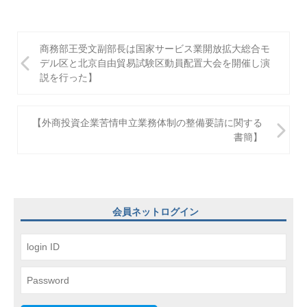
投
商務部王受文副部長は国家サービス業開放拡大総合モ
稿
デル区と北京自由貿易試験区動員配置大会を開催し演
説を行った】
ナ
ビ
【外商投資企業苦情申立業務体制の整備要請に関する
ゲ
書簡】
ー
シ
ョ
会員ネットログイン
ン