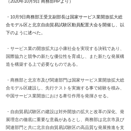
（2020年10月9日 商務部HPより）
m
i
・
10月9日商務部王受文副部長は国家サービス業開放拡大総
合モデ
ル区と北京自由貿易試験区動員配置大会を開催し、
以
下のように述べた。
・サービス業の開放拡大は小康社会を実現する決戦であり、
国際協力と競争の新たな優位性を育成し、
また新たな発展構
造を構築する上で必要なものである。
・
商務部と北京市及び関連部門は国家サービス業開放拡大総
合モデル
区建設し、先行テストを実施する事で経験を積み、
中国サービス業開放における牽引作用を発揮させる。
・自由貿易試験区の建設は対外開放の拡大と改革の深化、
発
展理念の徹底に重要な意義があるとし、
商務部は北京市及び
関連部門と共に北京自由貿易試験区の高品質な
発展推進を支