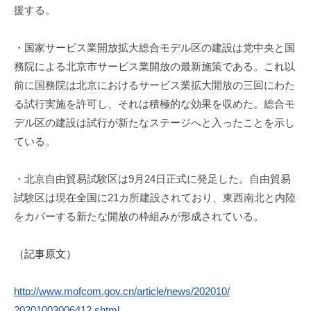
援する。
・
国家サービス業開放拡大総合モデル区の建設は党中央と国
務院によ
る北京市サービス業開放の最新施策である。これ以
前に国務院は北京におけるサービス業拡大開放の三回にわた
る試行実施を許可し、それは積極的な
効果を収めた。総合モ
デル区の建設は試行が新たなステージへと入ったことを示し
ている。
・北京自由貿易試験区は9月24日正式に発足した。自由貿易
試験区は現在全国に21カ所建設されており、東西南北と内陸
をカバーする新たな開放の枠組みが形成されている。
（記事原文）
http://www.mofcom.gov.cn/
article/news/202010/
20201003006412.shtml