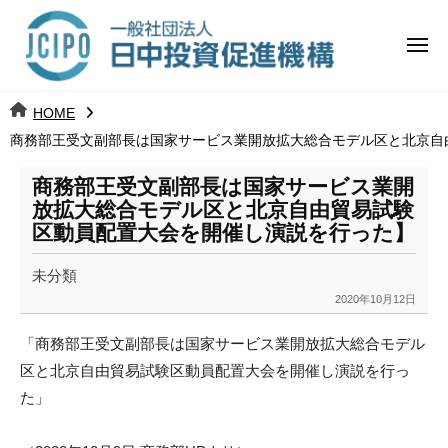
コ
日
ー
ン
中
メ
テ
ニ
投
ュ
ン
日
ー
j
HOME
ツ
資
c
商務部王受文副部長は国家サービス業開放拡大総合モデル区と北京自
中
へ
i
促
ス
p
商務部王受文副部長は国家サービス業開
投
進
キ
o
放拡大総合モデル区と北京自由貿易試験
ッ
機
区動員配置大会を開催し演説を行った】
資
プ
構
促
未分類
2020年10月12日
b
進
y
「商務部王受文副部長は国家サービス業開放拡大総合モデル
k
機
区と北京
自由貿易試験区動員配置大会を開催し演説を行っ
a
た」
構
n
a
u