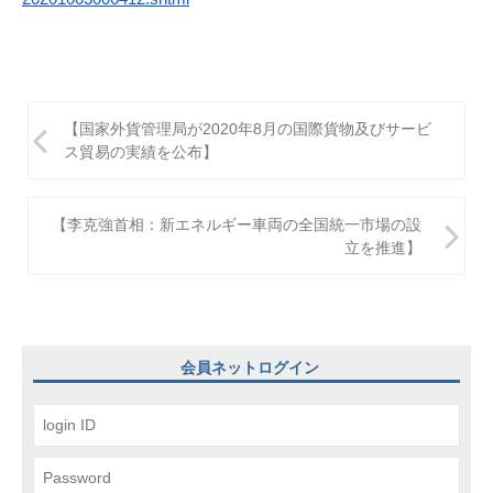
投
【国家外貨管理局が2020年8月の国際貨物及びサービ
稿
ス貿易の実績を公布】
ナ
ビ
【李克強首相：新エネルギー車両の全国統一市場の設
立を推進】
ゲ
ー
シ
ョ
会員ネットログイン
ン