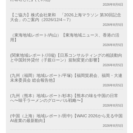
2026年8月6日
【ご協力】株式会社衆和 「2026上海マラソン 第30回記念
大会」のご案内（2026/12/4～7）
2026年8月5日
（東海地域レポート/内山）【東海地域ニュース、香港の活
用】
2026年8月5日
(関東地域レポート/川端)【日系コンサルティングの相談動向
と中国対外貸付（子親ローン）規制変更の影響】
2026年8月5日
(九州（福岡）地域レポート/平塚)【福岡貿易会、福岡・大連
未来委員会 総会報告他】
2026年8月5日
(九州（熊本）地域レポート/杉本)【熊本の味を中国の日常
へ〜味千ラーメンのグローバル戦略〜】
2026年8月5日
(中国（上海）地域レポート/田中)【WAIC 2026から見る中国
AI産業の最新動向】
2026年8月5日