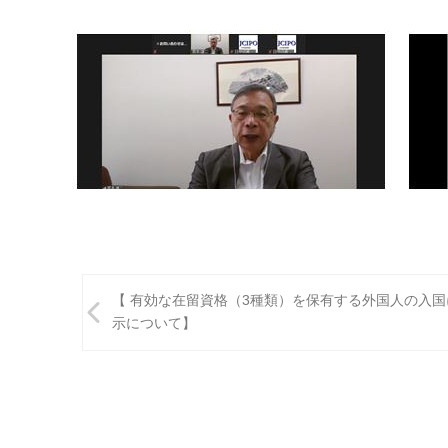
投
【 有効な在留資格（3種類）を保有する外国人の入
稿
示について】
ナ
ビ
ゲ