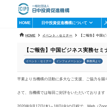
コ
ン
テ
日
j
HOME
日中投資促進機構について
ン
c
中
ツ
i
HOME
イベント・セミナー
【ご報告】中国ビ
へ
p
投
ス
o
資
【ご報告】中国ビジネス実務セミ
キ
ッ
促
イベント・セミナー
インフォメーション
事務局より
プ
b
進
y
機
平素より当機構の活動に多大なご支援、ご協力を賜
k
a
構
n
さて、当機構では毎回ご好評をいただいております「
a
u
2020年9月17日(木)～18日(金)の日程で、Web（