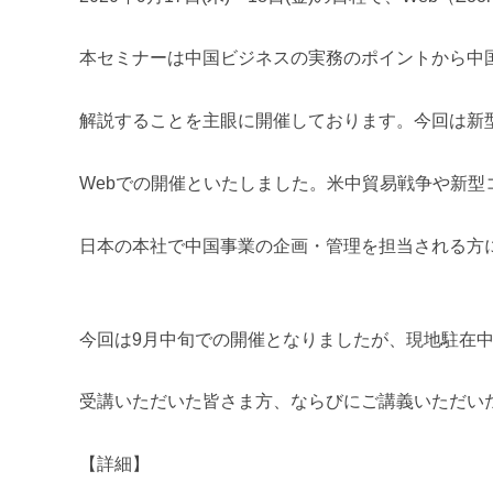
m
i
本セミナーは中国ビジネスの実務のポイントから中
解説することを主眼に開催しております。今回は新
Webでの開催といたしました。米中貿易戦争や新
日本の本社で中国事業の企画・管理を担当される方
今回は9月中旬での開催となりましたが、現地駐在
受講いただいた皆さま方、ならびにご講義いただい
【詳細】