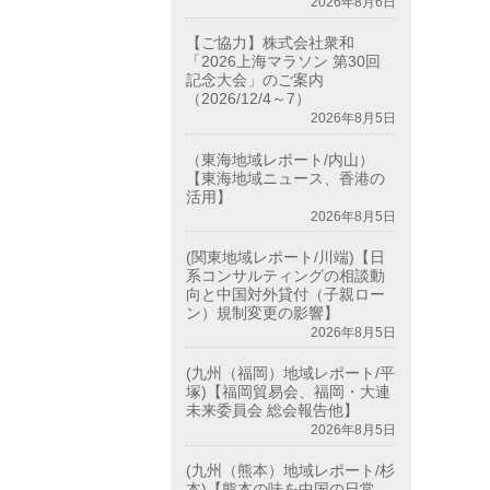
2026年8月6日
【ご協力】株式会社衆和
「2026上海マラソン 第30回
記念大会」のご案内
（2026/12/4～7）
2026年8月5日
（東海地域レポート/内山）
【東海地域ニュース、香港の
活用】
2026年8月5日
(関東地域レポート/川端)【日
系コンサルティングの相談動
向と中国対外貸付（子親ロー
ン）規制変更の影響】
2026年8月5日
(九州（福岡）地域レポート/平
塚)【福岡貿易会、福岡・大連
未来委員会 総会報告他】
2026年8月5日
(九州（熊本）地域レポート/杉
本)【熊本の味を中国の日常