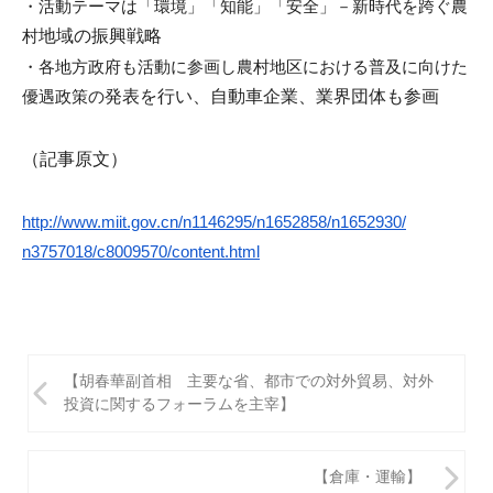
・活動テーマは「環境」「知能」「安全」－新時代を跨ぐ農
i
村
地域の振興戦略
・
各地方政府も活動に参画し農村地区における普及に向けた
優遇政策
の
発表を行い、自動車企業、業界団体も参画
（記事原文）
http://www.miit.gov.cn/
n1146295/n1652858/n1652930/
n3757018/c8009570/content.html
投
【胡春華副首相 主要な省、都市での対外貿易、対外
稿
投資に関するフォーラムを主宰】
ナ
ビ
【倉庫・運輸】