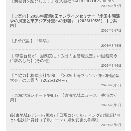
【新会員を紹介します】株式会社HAI ROBOTICS JAPAN
2026年8月7日
【ご案内】
2026年度第8回オンラインセミナー『米国中間選
挙の展望と東アジア外交への影響』（2026/10/29）
【ご案
内】
2026年8月7日
【多余的話】『年縞』
2026年8月6日
【 李強首相が「国務院による出入国管理規定」の国務院令
に署名した】(その他)
2026年8月6日
【ご協力】株式会社衆和 「2026上海マラソン 第30回記念
大会」のご案内（2026/12/4～7）
2026年8月5日
（東海地域レポート/内山）【東海地域ニュース、香港の活
用】
2026年8月5日
(関東地域レポート/川端)【日系コンサルティングの相談動向
と中国対外貸付（子親ローン）規制変更の影響】
2026年8月5日