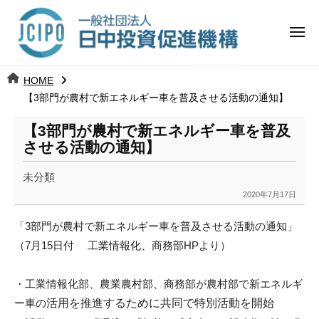
コ
日
ー
ン
中
メ
テ
ニ
投
ュ
ン
日
ー
j
HOME
ツ
資
c
【3部門が農村で新エネルギー車を普及させる活動の通知】
中
へ
i
促
ス
【3部門が農村で新エネルギー車を普及
p
投
進
キ
させる活動の通知】
o
ッ
機
資
未分類
プ
構
促
2020年7月17日
b
y
進
「3部門が農村で新エネルギー車を普及させる活動の通知」
k
（7月15日付 工業情報化、商務部HPより）
a
機
n
a
構
・工業情報化部、農業農村部、商務部が農村部で新エネルギ
u
ー車の
活用を推進するために共同で特別活動を開始
m