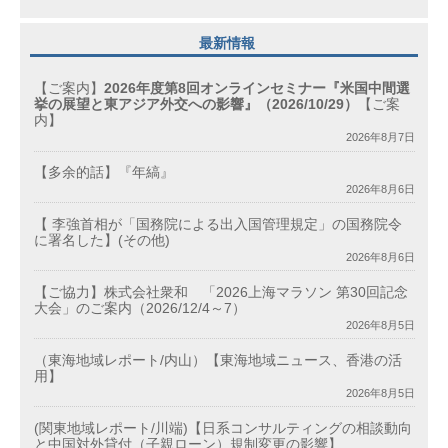
最新情報
【ご案内】
2026年度第8回オンラインセミナー『米国中間選
挙の展望と東アジア外交への影響』（2026/10/29）
【ご案
内】
2026年8月7日
【多余的話】『年縞』
2026年8月6日
【 李強首相が「国務院による出入国管理規定」の国務院令
に署名した】(その他)
2026年8月6日
【ご協力】株式会社衆和 「2026上海マラソン 第30回記念
大会」のご案内（2026/12/4～7）
2026年8月5日
（東海地域レポート/内山）【東海地域ニュース、香港の活
用】
2026年8月5日
(関東地域レポート/川端)【日系コンサルティングの相談動向
と中国対外貸付（子親ローン）規制変更の影響】