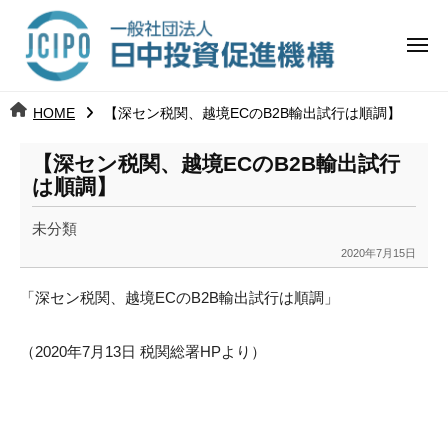
コ
日
ー
ン
中
メ
テ
ニ
投
ュ
ン
日
ー
j
HOME
【深セン税関、越境ECのB2B輸出試行は順調】
ツ
資
c
中
へ
i
促
【深セン税関、越境ECのB2B輸出試行
ス
p
は順調】
投
進
キ
o
ッ
機
未分類
資
2020年7月15日
プ
b
構
促
y
「深セン税関、越境ECのB2B輸出試行は順調」
k
進
a
（2020年7月13日 税関総署HPより）
n
機
a
構
u
m
i