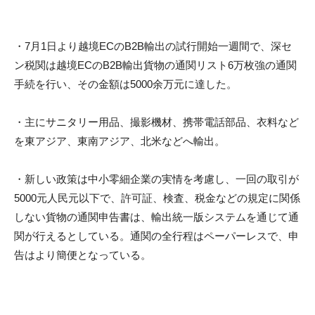
・7月1日より越境ECのB2B輸出の試行開始一週間で、
深セ
ン税関は越境ECのB2B輸出貨物の通関リスト6万枚強の通
関
手続を行い、その金額は5000余万元に達した。
・主にサニタリー用品、撮影機材、携帯電話部品、
衣料など
を東アジア、東南アジア、北米などへ輸出。
・新しい政策は中小零細企業の実情を考慮し、
一回の取引が
5000元人民元以下で、許可証、検査、
税金などの規定に関係
しない貨物の通関申告書は、
輸出統一版システムを通じて通
関が行えるとしている。
通関の全行程はペーパーレスで、申
告はより簡便となっている。