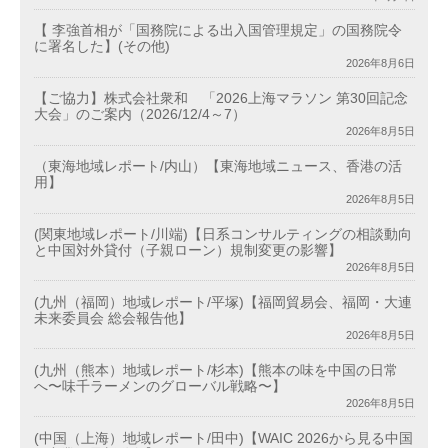
【 李強首相が「国務院による出入国管理規定」の国務院令
に署名した】(その他)
2026年8月6日
【ご協力】株式会社衆和 「2026上海マラソン 第30回記念
大会」のご案内（2026/12/4～7）
2026年8月5日
（東海地域レポート/内山）【東海地域ニュース、香港の活
用】
2026年8月5日
(関東地域レポート/川端)【日系コンサルティングの相談動向
と中国対外貸付（子親ローン）規制変更の影響】
2026年8月5日
(九州（福岡）地域レポート/平塚)【福岡貿易会、福岡・大連
未来委員会 総会報告他】
2026年8月5日
(九州（熊本）地域レポート/杉本)【熊本の味を中国の日常
へ〜味千ラーメンのグローバル戦略〜】
2026年8月5日
(中国（上海）地域レポート/田中)【WAIC 2026から見る中国