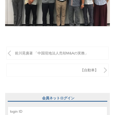
投
前川晃廣著 「中国現地法人売却M&Aの実務」
稿
ナ
【自動車】
ビ
ゲ
ー
会員ネットログイン
シ
ョ