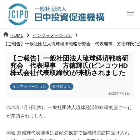
コ
日
ー
ン
中
メ
テ
ニ
投
ュ
ン
日
ー
j
HOME
インフォメーション
ツ
資
c
【ご報告】一般社団法人琉球経済戦略研究会 代表理事 方徳輝氏(ビ
中
へ
i
促
ス
p
【ご報告】一般社団法人琉球経済戦略研
投
進
キ
o
究会 代表理事 方徳輝氏(ビンコウHD
ッ
機
株式会社代表取締役)が来訪されました
資
プ
構
促
インフォメーション
事務局より
2020年7月9日
b
進
y
2020
年7月7日(木)、一般社団法人琉球経済戦略研究会ご一行
k
機
が来訪されました。
a
構
n
a
同会 方徳輝代表理事は冒頭の挨拶で当機構の訪問受け入れ
u