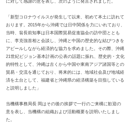
に対して感謝の意を表し、次のように発言されました。
m
i
「新型コロナウイルスが発生して以来、初めて本土に訪れて
おります。2015年から沖縄では日中関係を力にいれており、
当時、翁長前知事は日本国際貿易促進協会の訪中団ととも
に、李克強首相と会談し、沖縄と中国の歴史的な結びつきを
アピールしながら経済的な協力を求めました。その際、沖縄
21世紀ビジョン基本計画の公表の話題に振れ、歴史的・文化
的特性として、沖縄は古くから中国や東南アジア諸国等との
貿易・交流を通じており、将来的には、地域社会及び地域経
済を土台として、福建省と沖縄県の経済構築を目指している
と説明しました」
当機構事務局長 岡はその後の挨拶で一行のご来構に歓迎の
意を表し、当機構の組織および活動概要を説明いたしまし
た。