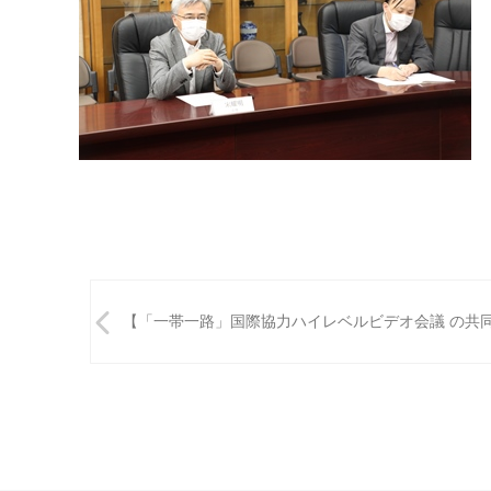
投
【「一帯一路」国際協力ハイレベルビデオ会議 の
稿
ナ
ビ
ゲ