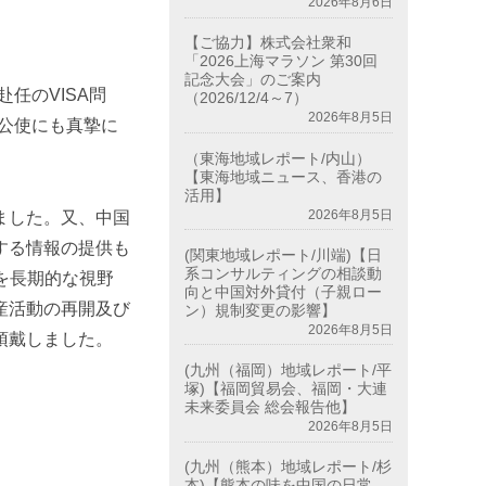
2026年8月6日
【ご協力】株式会社衆和
「2026上海マラソン 第30回
記念大会」のご案内
赴任の
VISA
問
（2026/12/4～7）
2026年8月5日
公使にも真摯に
。
（東海地域レポート/内山）
【東海地域ニュース、香港の
活用】
2026年8月5日
ました。又、中国
する情報の提供も
(関東地域レポート/川端)【日
系コンサルティングの相談動
を長期的な視野
向と中国対外貸付（子親ロー
産活動の再開及び
ン）規制変更の影響】
2026年8月5日
頂戴しました。
(九州（福岡）地域レポート/平
塚)【福岡貿易会、福岡・大連
未来委員会 総会報告他】
2026年8月5日
(九州（熊本）地域レポート/杉
本)【熊本の味を中国の日常