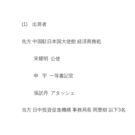
m
i
(1)
出席者
先方 中国駐日本国大使館
経済商務処
宋耀明 公使
申 宇 一等書記官
張訳丹 アタッシェ
当方 日中投資促進機構 事務局長 岡豊樹 以下
3
名