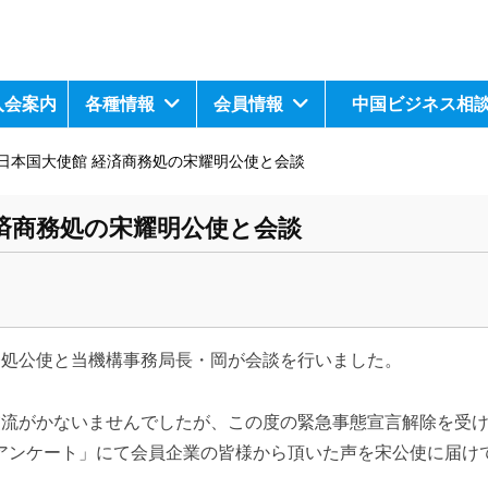
入会案内
各種情報
会員情報
中国ビジネス相
日本国大使館 経済商務処の宋耀明公使と会談
済商務処の宋耀明公使と会談
務処公使と当機構事務局長・岡が会談を行いました。
交流がかないませんでしたが、この度の緊急事態宣言解除を受
アンケート」にて会員企業の皆様から頂いた声を宋公使に届け