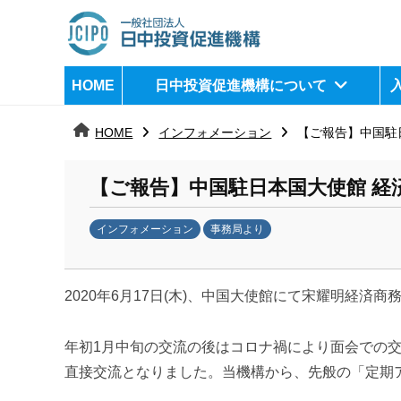
コ
ン
テ
日
j
HOME
日中投資促進機構について
ン
c
中
ツ
i
HOME
インフォメーション
【ご報告】中国駐
へ
p
投
ス
o
資
【ご報告】中国駐日本国大使館 経
キ
ッ
促
インフォメーション
事務局より
プ
b
進
y
機
2020
年
6
月
17
日
(
木
)
、中国大使館にて宋耀明経済商
k
a
構
n
年初
1
月中旬の交流の後はコロナ禍により面会での
a
直接交流となりました。当機構から、先般の「定期
u