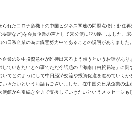
せられたコロナ危機下の中国ビジネス関連の問題点
(
例：赴任再
の要請など
)
を会員企業の声として宋公使に説明致しました。宋
出の日系企業の為に鋭意努力中であることの説明がありました
本企業の対中投資意欲が維持出来るよう願うというお話があり
供していきたいとの事でただ今話題の「海南自由貿易港」に関
おいてどのようにして中日経済交流や投資促進を進めていくか
ていきたいというお話もございました。在中国の日系企業の生
大使館から引続き全力で支援していきたいというメッセージも