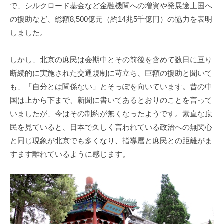
で、シルクロード基金など金融機関への増資や発展途上国へ
の援助など、総額8,500億元（約14兆5千億円）の協力を表明
しました。
しかし、北京の庶民は会期中とその前後を含めて数日に亘り
断続的に実施された交通規制に苛立ち、巨額の援助と聞いて
も、「自分とは関係ない」とそっぽを向いています。昔の中
国は上から下まで、新聞に書いてあるとおりのことを言って
いましたが、今はその制約が無くなったようです。素直な庶
民を見ていると、日本で久しく言われている政治への無関心
と同じ現象が北京でも多くなり、指導層と庶民との距離がま
すます離れているように感じます。