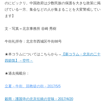
のにビックリ。中国政府は少数民族の保護を大きな政策に掲
げている一方、集会などの人が集まることを大変警戒してい
ます】
文・写真＝北京事務所 谷崎 秀樹
牛街礼拝寺：北京市西城区牛街88号
★本コラムについてはこちらから→
【新コラム・北京の二十
四節気】
－空竹－
★過去掲載分：
立夏－牛街、回教徒の街－2017/5/5
穀雨－護国寺の北京伝統の甘味－2017/4/20