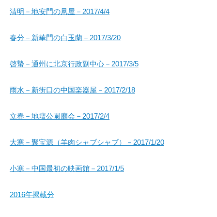
清明－地安門の凧屋－2017/4/4
春分－新華門の白玉蘭－2017/3/20
啓蟄－通州に北京行政副中心－2017/3/5
雨水－新街口の中国楽器屋－2017/2/18
立春－地壇公園廟会－2017/2/4
大寒－聚宝源（羊肉シャブシャブ）－2017/1/20
小寒－中国最初の映画館－2017/1/5
2016年掲載分