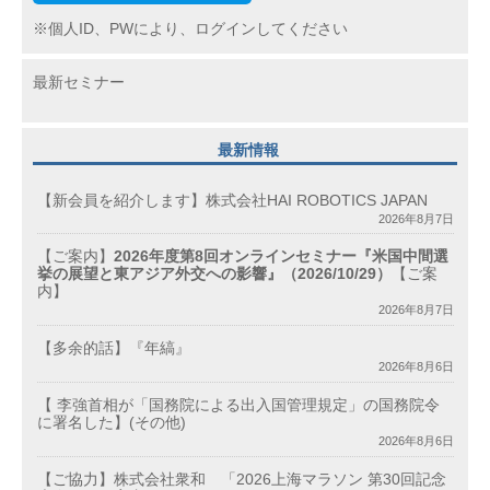
※個人ID、PWにより、ログインしてください
最新セミナー
最新情報
【新会員を紹介します】株式会社HAI ROBOTICS JAPAN
2026年8月7日
【ご案内】
2026年度第8回オンラインセミナー『米国中間選
挙の展望と東アジア外交への影響』（2026/10/29）
【ご案
内】
2026年8月7日
【多余的話】『年縞』
2026年8月6日
【 李強首相が「国務院による出入国管理規定」の国務院令
に署名した】(その他)
2026年8月6日
【ご協力】株式会社衆和 「2026上海マラソン 第30回記念