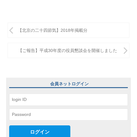
投
【北京の二十四節気】2018年掲載分
稿
ナ
【ご報告】平成30年度の役員懇談会を開催しました
ビ
ゲ
ー
会員ネットログイン
シ
ョ
ン
ログイン