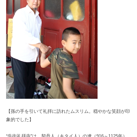
【孫の手を引いて礼拝に訪れたムスリム。穏やかな笑顔が印
象的でした】
“牛街礼拝寺”は、契丹人（キタイ人）の遼（916～1125年）