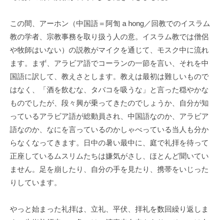
この間、アーホン（中国語＝阿訇 a hong／回教でのイスラム
教の学者、宗教事務を取り扱う人の意。イスラム教では僧侶
や牧師はいない）の説教がマイクを通じて、モスク中に流れ
ます。まず、アラビア語でコーランの一節を言い、それを中
国語に訳して、教えさとします。教えは最初は難しいもので
はなく、「酒を飲むな、タバコを吸うな」と言った穏やかな
ものでしたが、段々興が乗ってきたのでしょうか、自分が知
っているアラビア語が総動員され、中国語なのか、アラビア
語なのか、なにを言っているのかしゃべっている当人も分か
らなくなってきます。日中の暑い最中に、庭で礼拝を待って
正座しているムスリムたちは嫌気がさし、ほとんど聞いてい
ません。足を崩したり、自分の手を見たり、携帯をいじった
りしています。
やっと始まった礼拝は、立礼、平伏、拝礼を数回繰り返しま