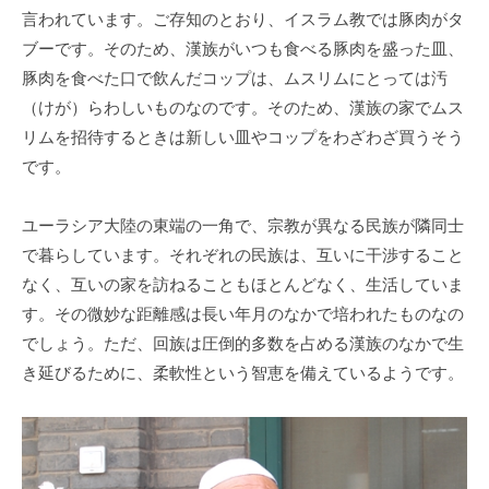
言われています。ご存知のとおり、イスラム教では豚肉がタ
ブーです。そのため、漢族がいつも食べる豚肉を盛った皿、
豚肉を食べた口で飲んだコップは、ムスリムにとっては汚
（けが）らわしいものなのです。そのため、漢族の家でムス
リムを招待するときは新しい皿やコップをわざわざ買うそう
です。
ユーラシア大陸の東端の一角で、宗教が異なる民族が隣同士
で暮らしています。それぞれの民族は、互いに干渉すること
なく、互いの家を訪ねることもほとんどなく、生活していま
す。その微妙な距離感は長い年月のなかで培われたものなの
でしょう。ただ、回族は圧倒的多数を占める漢族のなかで生
き延びるために、柔軟性という智恵を備えているようです。