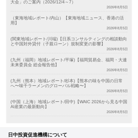
大会」のご案内（2026/12/4～7）
2026年8月5日
（東海地域レポート/内山）【東海地域ニュース、香港の活
用】
2026年8月5日
(関東地域レポート/川端)【日系コンサルティングの相談動向
と中国対外貸付（子親ローン）規制変更の影響】
2026年8月5日
(九州（福岡）地域レポート/平塚)【福岡貿易会、福岡・大連
未来委員会 総会報告他】
2026年8月5日
(九州（熊本）地域レポート/杉本)【熊本の味を中国の日常
へ〜味千ラーメンのグローバル戦略〜】
2026年8月5日
(中国（上海）地域レポート/田中)【WAIC 2026から見る中国
AI産業の最新動向】
2026年8月5日
日中投資促進機構について