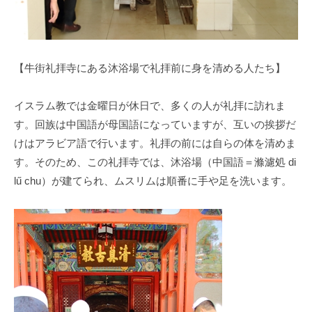
【牛街礼拝寺にある沐浴場で礼拝前に身を清める人たち】
イスラム教では金曜日が休日で、多くの人が礼拝に訪れま
す。回族は中国語が母国語になっていますが、互いの挨拶だ
けはアラビア語で行います。礼拝の前には自らの体を清めま
す。そのため、この礼拝寺では、沐浴場（中国語＝滌濾処 di
lű chu）が建てられ、ムスリムは順番に手や足を洗います。