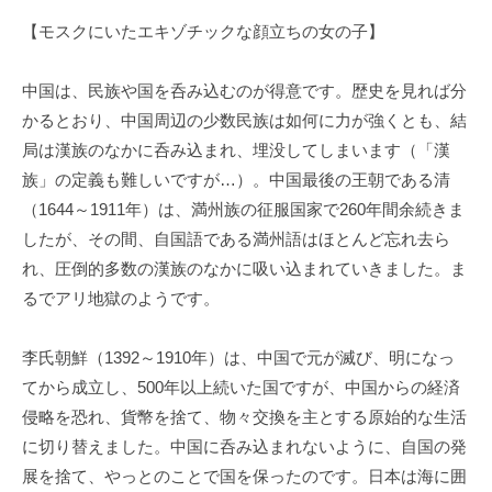
【モスクにいたエキゾチックな顔立ちの女の子】
中国は、民族や国を呑み込むのが得意です。歴史を見れば分
かるとおり、中国周辺の少数民族は如何に力が強くとも、結
局は漢族のなかに呑み込まれ、埋没してしまいます（「漢
族」の定義も難しいですが…）。中国最後の王朝である清
（1644～1911年）は、満州族の征服国家で260年間余続きま
したが、その間、自国語である満州語はほとんど忘れ去ら
れ、圧倒的多数の漢族のなかに吸い込まれていきました。ま
るでアリ地獄のようです。
李氏朝鮮（1392～1910年）は、中国で元が滅び、明になっ
てから成立し、500年以上続いた国ですが、中国からの経済
侵略を恐れ、貨幣を捨て、物々交換を主とする原始的な生活
に切り替えました。中国に呑み込まれないように、自国の発
展を捨て、やっとのことで国を保ったのです。日本は海に囲