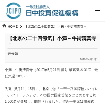
コ
日
ー
ン
中
メ
テ
ニ
投
ュ
ン
日
ー
j
HOME
【北京の二十四節気】小満－牛街清真寺－
ツ
資
c
中
へ
i
促
【北京の二十四節気】小満－牛街清真寺
ス
p
－
投
進
キ
o
ッ
機
未分類
資
2019年4月11日
プ
b
構
促
y
小満－牛街清真寺（2017年5月21日 曇り 最高気温 31℃、最
k
進
低気温 18℃）
a
n
機
a
先週（5月14、15日）、北京では「一帯一路国際協力ハイレ
構
u
ベルフォーラム」が、29カ国の国家首脳をはじめとする約
m
1,500名が参加し、開催されました。習近平主席は開幕式
i