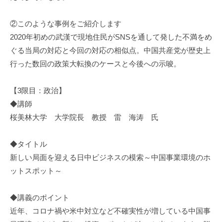
②このような事例をご紹介します
2020年初めの武漢で現地住民がSNSを通して発した不満をめ
ぐる当局の対応と今回の対応の相似点。中国共産党が歴史上
行った数回の政策大転換のケースと今後への示唆。
【3限目：政治】
◆講師
桜美林大学 大学院長 教授 雷 海涛 氏
◆タイトル
新しい局面を迎える日中ビジネスの模索～中国事業環境のホ
ットスポット～
◆講義のポイント
近年、コロナ禍や米中対立など不確実性が増している中国事