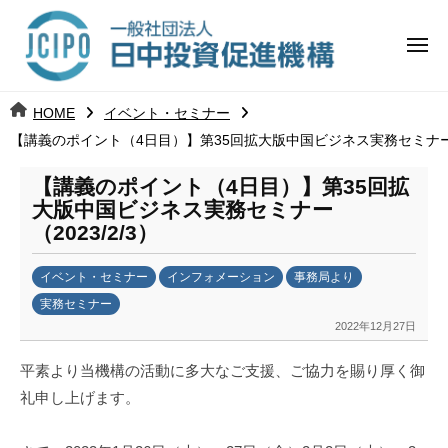
コ
日
ー
ン
中
メ
テ
ニ
投
ュ
ン
日
ー
j
HOME
イベント・セミナー
ツ
資
c
【講義のポイント（4日目）】第35回拡大版中国ビジネス実務セミナー（2
中
へ
i
促
ス
p
【講義のポイント（4日目）】第35回拡
投
進
キ
o
大版中国ビジネス実務セミナー
ッ
機
（2023/2/3）
資
プ
構
促
イベント・セミナー
インフォメーション
事務局より
実務セミナー
進
2022年12月27日
b
y
機
平素より当機構の活動に多大なご支援、ご協力を賜り厚く御
日
礼申し上げます。
構
中
投