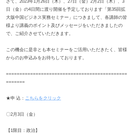
資
さて、2023年1月26日（木）、27日（金）2月2日（木）、3
促
日（金）の4日間に渡り開催を予定しております「第35回拡
進
大版中国ビジネス実務セミナー」につきまして、各講師の皆
機
様より講義のポイント及びメッセージをいただきましたの
構
で、ご紹介させていただきます。
(
j
この機会に是非とも本セミナーをご活用いただきたく、皆様
c
からのお申込みをお待ちしております。
i
p
o
=============================================
)
=======
★申 込：
こちらをクリック
〇2月3日（金）
【1限目：政治】