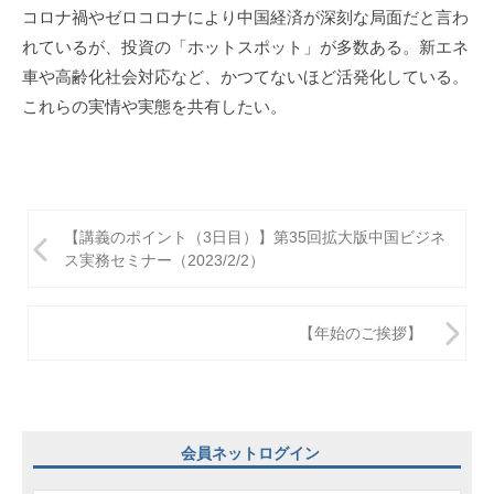
コロナ禍やゼロコロナにより中国経済が深刻な局面だと言わ
れているが、投資の「ホットスポット」が多数ある。新エネ
車や高齢化社会対応など、かつてないほど活発化している。
これらの実情や実態を共有したい。
投
【講義のポイント（3日目）】第35回拡大版中国ビジネ
稿
ス実務セミナー（2023/2/2）
ナ
ビ
【年始のご挨拶】
ゲ
ー
シ
会員ネットログイン
ョ