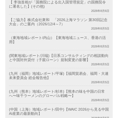
【 李強首相が「国務院による出入国管理規定」の国務院令
に署名した】(その他)
2026年8月6日
【ご協力】株式会社衆和 「2026上海マラソン 第30回記念
大会」のご案内（2026/12/4～7）
2026年8月5日
（東海地域レポート/内山）【東海地域ニュース、香港の活
用】
2026年8月5日
(関東地域レポート/川端)【日系コンサルティングの相談動向
と中国対外貸付（子親ローン）規制変更の影響】
2026年8月5日
(九州（福岡）地域レポート/平塚)【福岡貿易会、福岡・大連
未来委員会 総会報告他】
2026年8月5日
(九州（熊本）地域レポート/杉本)【熊本の味を中国の日常
へ〜味千ラーメンのグローバル戦略〜】
2026年8月5日
(中国（上海）地域レポート/田中)【WAIC 2026から見る中国
AI産業の最新動向】
2026年8月5日