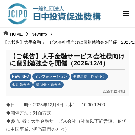
コ
日
ー
ン
中
メ
テ
ニ
投
ュ
ン
日
ー
j
HOME
NewInfo
ツ
資
c
【ご報告】大手金融サービス会社様向けに個別勉強会を開催（2025/12
中
へ
i
促
ス
p
【ご報告】大手金融サービス会社様向け
投
進
キ
o
に個別勉強会を開催（2025/12/4）
ッ
機
資
NEWINFO
インフォメーション
事務局長 岡がゆく
プ
構
促
個別勉強会
講演会・勉強会
2025年12月9日
b
進
y
◆日 時：2025年12月4日（木） 10:30-12:00
日
機
◆開催方法：対面方式
中
構
◆参 加 者：大手金融サービス会社（社長以下経営陣、並び
投
資
に中国事業ご担当部門の方々）