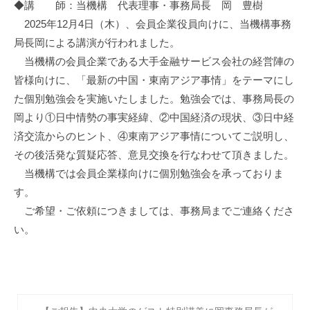
促
◆講 師：当機構 代表理事・事務局長 岡 豊樹
進
2025年12月4日（木）、会員企業役員向けに、当機構事務
機
局長岡による講演が行われました。
構
当機構の会員企業である大手金融サービス会社の経営陣の
(
皆様向けに、「最新の中国・東南アジア事情」をテーマにし
j
た個別勉強会を実施いたしました。勉強会では、事務局長の
c
岡より①日中情勢の事実経緯、②中国経済の現状、③日中経
i
p
済交流からのヒント、④東南アジア事情についてご説明し、
o
その後活発な質疑応答、意見交換を行なわせて頂きました。
)
当機構では会員企業様向けに個別勉強会を承っておりま
す。
ご希望・ご依頼につきましては、事務局までご連絡くださ
い。
投