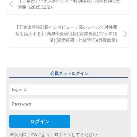
【ご報告】中央大学のゲスト特別講義に岡事務局長が
稿
講義（2025/12/2）
ナ
ビ
【王文涛商務部長インタビュー：高いレベルで対外開
放を拡大する】(商務部発表情報)(産業政策)(マクロ経
ゲ
済)(貿易通関・外貨管理)(外資政策)
ー
シ
ョ
会員ネットログイン
ン
ログイン
※個人ID、PWにより、ログインしてください