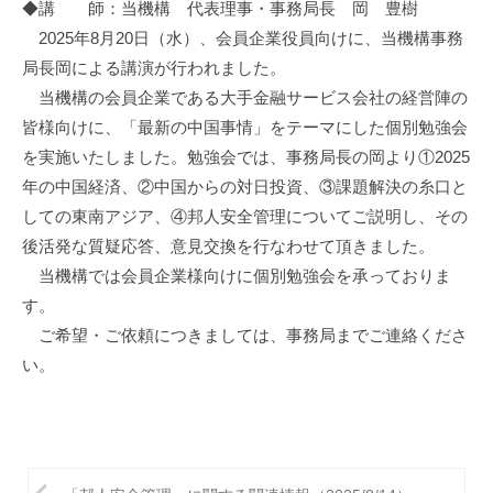
促
◆講 師：当機構 代表理事・事務局長 岡 豊樹
進
2025年8月20日（水）、会員企業役員向けに、当機構事務
機
局長岡による講演が行われました。
構
当機構の会員企業である大手金融サービス会社の経営陣の
(
皆様向けに、「最新の中国事情」をテーマにした個別勉強会
j
を実施いたしました。勉強会では、事務局長の岡より①2025
c
年の中国経済、②中国からの対日投資、③課題解決の糸口と
i
p
しての東南アジア、④邦人安全管理についてご説明し、その
o
後活発な質疑応答、意見交換を行なわせて頂きました。
)
当機構では会員企業様向けに個別勉強会を承っておりま
す。
ご希望・ご依頼につきましては、事務局までご連絡くださ
い。
投