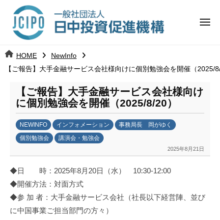
コ
日
ー
ン
中
メ
テ
ニ
投
ュ
ン
日
ー
j
HOME
NewInfo
ツ
資
c
【ご報告】大手金融サービス会社様向けに個別勉強会を開催（2025/8/
中
へ
i
促
ス
p
【ご報告】大手金融サービス会社様向け
投
進
キ
o
に個別勉強会を開催（2025/8/20）
ッ
機
資
NEWINFO
インフォメーション
事務局長 岡がゆく
プ
構
促
個別勉強会
講演会・勉強会
2025年8月21日
b
進
y
◆日 時：2025年8月20日（水） 10:30-12:00
日
機
◆開催方法：対面方式
中
構
◆参 加 者：大手金融サービス会社（社長以下経営陣、並び
投
資
に中国事業ご担当部門の方々）