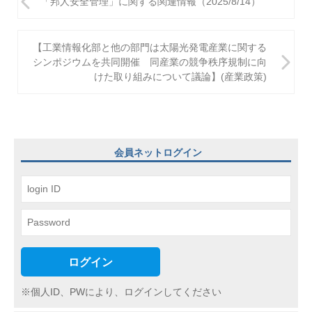
「邦人安全管理」に関する関連情報（2025/8/14）
稿
ナ
【工業情報化部と他の部門は太陽光発電産業に関する
ビ
シンポジウムを共同開催 同産業の競争秩序規制に向
けた取り組みについて議論】(産業政策)
ゲ
ー
シ
ョ
会員ネットログイン
ン
ログイン
※個人ID、PWにより、ログインしてください