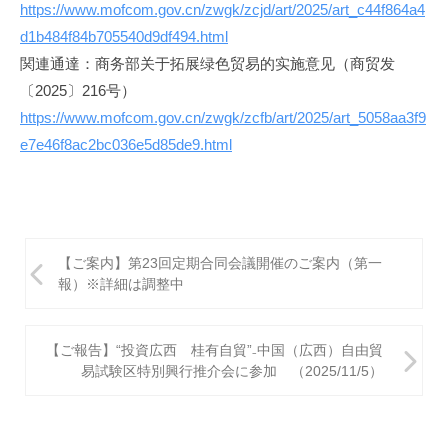
https://www.mofcom.gov.cn/zwgk/zcjd/art/2025/art_c44f864a4
d1b484f84b705540d9df494.html
関連通達：商务部关于拓展绿色贸易的实施意见（商贸发
〔2025〕216号）
https://www.mofcom.gov.cn/zwgk/zcfb/art/2025/art_5058aa3f9
e7e46f8ac2bc036e5d85de9.html
投
【ご案内】第23回定期合同会議開催のご案内（第一
稿
報）※詳細は調整中
ナ
ビ
【ご報告】“投資広西 桂有自貿”₋中国（広西）自由貿
易試験区特別興行推介会に参加 （2025/11/5）
ゲ
ー