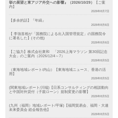
挙の展望と東アジア外交への影響』（2026/10/29）
【ご案
内】
2026年8月7日
【多余的話】『年縞』
2026年8月6日
【 李強首相が「国務院による出入国管理規定」の国務院令
に署名した】(その他)
2026年8月6日
【ご協力】株式会社衆和 「2026上海マラソン 第30回記念
大会」のご案内（2026/12/4～7）
2026年8月5日
（東海地域レポート/内山）【東海地域ニュース、香港の活
用】
2026年8月5日
(関東地域レポート/川端)【日系コンサルティングの相談動向
と中国対外貸付（子親ローン）規制変更の影響】
2026年8月5日
(九州（福岡）地域レポート/平塚)【福岡貿易会、福岡・大連
未来委員会 総会報告他】
2026年8月5日