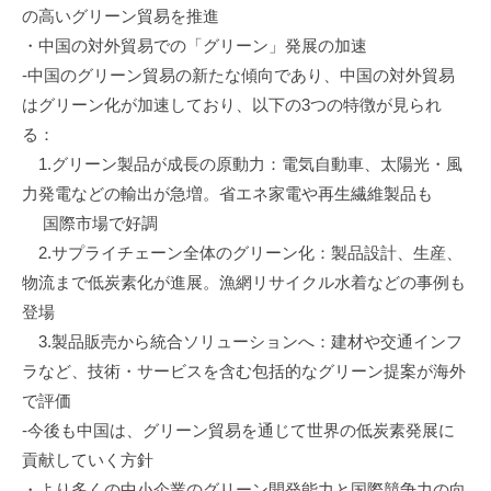
の高いグリーン貿易を推進
・中国の対外貿易での「グリーン」発展の加速
‐中国のグリーン貿易の新たな傾向であり、中国の対外貿易
はグリーン化が加速しており、以下の3つの特徴が見られ
る：
1.グリーン製品が成長の原動力：電気自動車、太陽光・風
力発電などの輸出が急増。省エネ家電や再生繊維製品も
国際市場で好調
2.サプライチェーン全体のグリーン化：製品設計、生産、
物流まで低炭素化が進展。漁網リサイクル水着などの事例も
登場
3.製品販売から統合ソリューションへ：建材や交通インフ
ラなど、技術・サービスを含む包括的なグリーン提案が海外
で評価
‐今後も中国は、グリーン貿易を通じて世界の低炭素発展に
貢献していく方針
・より多くの中小企業のグリーン開発能力と国際競争力の向