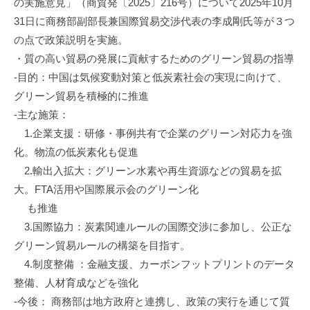
資
の実施意見」（商貿発〔2025〕216号）について2025年10月
促
31日に商務部副部長兼国際貿易交渉代表の李成剛氏等が３つ
進
の点で政策説明を実施。
機
・質の高い貿易の発展に貢献するためのグリーン貿易の指導
構
‐目的：中国は気候変動対策と低炭素社会の実現に向けて、
(
グリーン貿易を積極的に推進
j
‐主な施策：
c
1.企業支援：研修・事例共有で企業のグリーン対応力を強
i
p
化。物流の低炭素化も促進
o
2.輸出入拡大：グリーン水素や再生資源などの貿易を拡
)
大。FTA活用や国際展示会のグリーン化
も推進
3.国際協力：炭素関連ルールの国際交渉に参加し、公正な
グリーン貿易ルールの構築を目指す。
4.制度整備 ：金融支援、カーボンフットプリントのデータ
整備、人材育成などを強化
-今後： 商務部は地方政府と連携し、政策の実行を通じて質