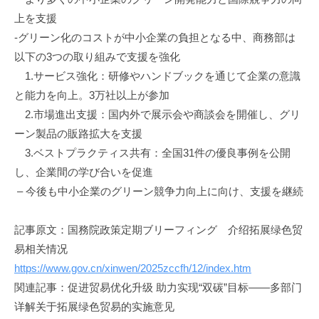
上を支援
‐グリーン化のコストが中小企業の負担となる中、商務部は
以下の3つの取り組みで支援を強化
1.サービス強化：研修やハンドブックを通じて企業の意識
と能力を向上。3万社以上が参加
2.市場進出支援：国内外で展示会や商談会を開催し、グリ
ーン製品の販路拡大を支援
3.ベストプラクティス共有：全国31件の優良事例を公開
し、企業間の学び合いを促進
– 今後も中小企業のグリーン競争力向上に向け、支援を継続
記事原文：国務院政策定期ブリーフィング 介绍拓展绿色贸
易相关情况
https://www.gov.cn/xinwen/2025zccfh/12/index.htm
関連記事：促进贸易优化升级 助力实现“双碳”目标——多部门
详解关于拓展绿色贸易的实施意见