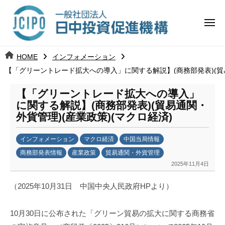
コ
日
ー
ン
中
メ
テ
ニ
投
ュ
ン
日
ー
j
HOME
インフォメーション
ツ
資
c
【「グリーントレード拡大への導入」に関する解説】(商務部発表)(貿易
中
へ
i
促
ス
p
【「グリーントレード拡大への導入」
投
進
キ
o
に関する解説】(商務部発表)(貿易通関・
ッ
機
外貨管理)(産業政策)(マクロ経済)
資
プ
構
促
インフォメーション
マクロ経済
中国当局情報
商務部発表情報
産業政策
貿易通関・外貨管理
進
2025年11月4日
b
y
機
（2025年10月31日 中国中央人民政府HPより）
日
構
中
10月30日に公布された「グリーン貿易の拡大に関する商務省
投