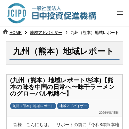
コ
日
ー
ン
中
メ
テ
ニ
投
ュ
ン
日
ー
j
HOME
地域アドバイザー
九州（熊本）地域レポート
ツ
資
c
中
へ
i
促
九州（熊本）地域レポート
ス
p
投
進
キ
o
ッ
機
資
プ
構
促
(九州（熊本）地域レポート/杉本)【熊
本の味を中国の日常へ〜味千ラーメン
進
のグローバル戦略〜】
機
九州（熊本）地域レポート
地域アドバイザー
2026年8月5日
b
構
y
皆様、こんにちは。 リポートの前に「令和8年熊本地
日