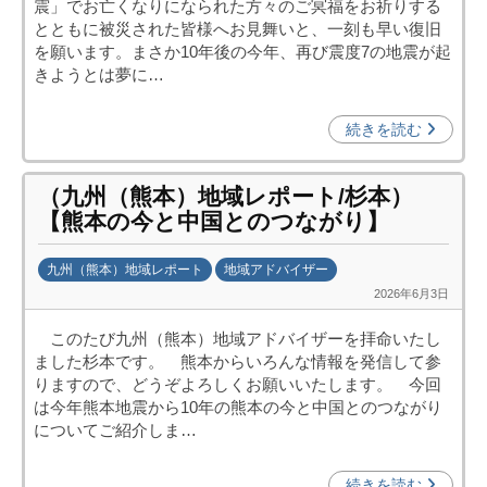
震」でお亡くなりになられた方々のご冥福をお祈りする
中
とともに被災された皆様へお見舞いと、一刻も早い復旧
投
を願います。まさか10年後の今年、再び震度7の地震が起
資
きようとは夢に…
促
進
続きを読む
機
構
（九州（熊本）地域レポート/杉本）
(
【熊本の今と中国とのつながり】
j
c
九州（熊本）地域レポート
地域アドバイザー
i
2026年6月3日
b
p
y
o
このたび九州（熊本）地域アドバイザーを拝命いたし
日
)
ました杉本です。 熊本からいろんな情報を発信して参
中
りますので、どうぞよろしくお願いいたします。 今回
投
は今年熊本地震から10年の熊本の今と中国とのつながり
資
についてご紹介しま…
促
進
続きを読む