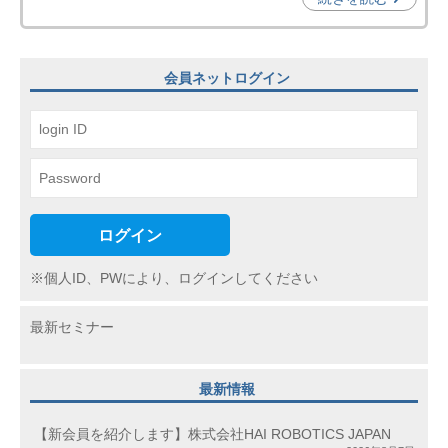
機
構
(
会員ネットログイン
j
c
i
p
o
)
ログイン
※個人ID、PWにより、ログインしてください
最新セミナー
最新情報
【新会員を紹介します】株式会社HAI ROBOTICS JAPAN