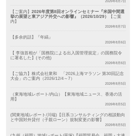
2026年8月7日
【ご案内】
2026年度第8回オンラインセミナー『米国中間選
挙の展望と東アジア外交への影響』（2026/10/29）
【ご案
内】
2026年8月7日
【多余的話】『年縞』
2026年8月6日
【 李強首相が「国務院による出入国管理規定」の国務院令
に署名した】(その他)
2026年8月6日
【ご協力】株式会社衆和 「2026上海マラソン 第30回記念
大会」のご案内（2026/12/4～7）
2026年8月5日
（東海地域レポート/内山）【東海地域ニュース、香港の活
用】
2026年8月5日
(関東地域レポート/川端)【日系コンサルティングの相談動向
と中国対外貸付（子親ローン）規制変更の影響】
2026年8月5日
(九州（福岡）地域レポート/平塚)【福岡貿易会、福岡・大連