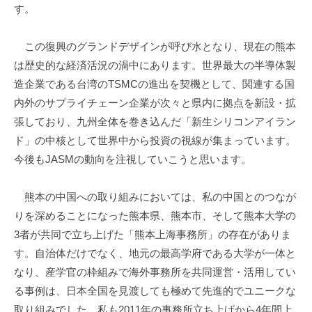
す。
この復興のグランドデザインが呼び水となり、現在の熊本
は歴史的な経済活況の渦中にあります。世界最大の半導体製
造企業である台湾のTSMCの進出を契機として、関連する国
内外のサプライチェーン企業が次々と県内に拠点を新設・拡
張しており、九州全体を巻き込んだ「新生シリコンアイラン
ド」の中核として世界中から投資の視線が集まっています。
今後もJASMの動向を注視していこうと思います。
熊本の中国への取り組みにおいては、私の中国とのつなが
りを深めることになった熊本県、熊本市、そして熊本大学の
3者が共同で立ち上げた「熊本上海事務所」の存在がありま
す。自治体だけでなく、地元の最高学府である大学が一体と
なり、産学官の枠組みで海外事務所を共同運営・活用してい
る事例は、日本全国を見渡しても極めて先進的でユニークな
取り組みでした。私も2011年の事務所立ち上げから4年間上