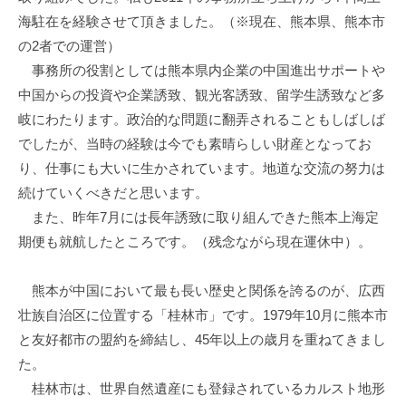
海駐在を経験させて頂きました。（※現在、熊本県、熊本市
の2者での運営）
事務所の役割としては熊本県内企業の中国進出サポートや
中国からの投資や企業誘致、観光客誘致、留学生誘致など多
岐にわたります。政治的な問題に翻弄されることもしばしば
でしたが、当時の経験は今でも素晴らしい財産となってお
り、仕事にも大いに生かされています。地道な交流の努力は
続けていくべきだと思います。
また、昨年7月には長年誘致に取り組んできた熊本上海定
期便も就航したところです。（残念ながら現在運休中）。
熊本が中国において最も長い歴史と関係を誇るのが、広西
壮族自治区に位置する「桂林市」です。1979年10月に熊本市
と友好都市の盟約を締結し、45年以上の歳月を重ねてきまし
た。
桂林市は、世界自然遺産にも登録されているカルスト地形