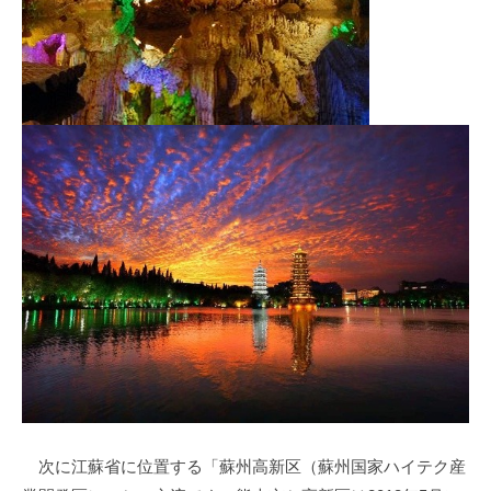
次に江蘇省に位置する「蘇州高新区（蘇州国家ハイテク産