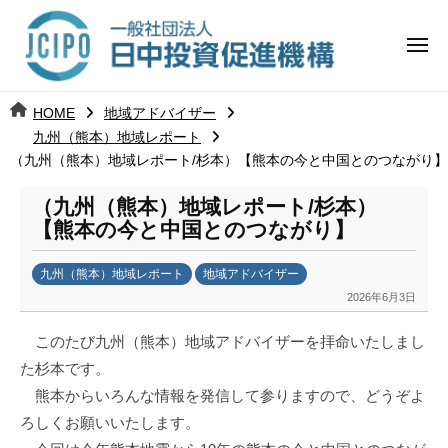
コ
日
ー
ン
中
メ
テ
ニ
投
ュ
ン
日
ー
j
HOME
地域アドバイザー
ツ
資
c
九州（熊本）地域レポート
中
へ
i
促
（九州（熊本）地域レポート/杉本）【熊本の今と中国とのつながり】
ス
p
投
進
キ
（九州（熊本）地域レポート/杉本）
o
【熊本の今と中国とのつながり】
ッ
機
資
プ
構
促
九州（熊本）地域レポート
地域アドバイザー
2026年6月3日
b
進
y
このたび九州（熊本）地域アドバイザーを拝命いたしまし
日
機
た杉本です。
中
熊本からいろんな情報を発信して参りますので、どうぞよ
投
構
資
ろしくお願いいたします。
促