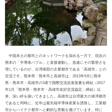
中国本土の都市とのネットワークを深める一方で、現在の
熊本の「半導体バブル」と直接連動し、急速にその緊密さを
増しているのが、台湾南部の主要都市である「高雄市」との
交流です。熊本県・熊本市と高雄市は、2013年9月に熊本
県・熊本市・高雄市の3者で国際交流促進覚書を締結（2017
年1月「熊本県・熊本市・高雄市友好交流協定」締結）以
来、深い絆を築いてきました。高雄市は台湾最大の港湾都市
であると同時に、近年は最先端半導体産業を誘致し、工業都
市からハイテク都市へと劇的な変貌を遂げています。特に