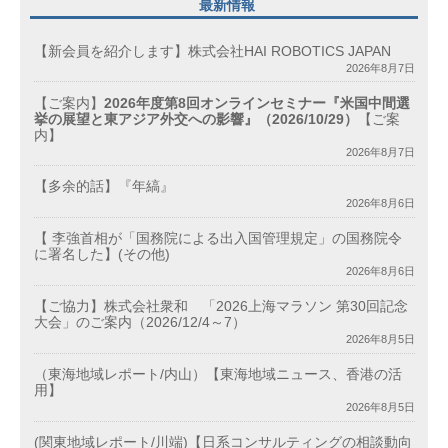
最新情報
【新会員を紹介します】株式会社HAI ROBOTICS JAPAN
2026年8月7日
【ご案内】
2026年度第8回オンラインセミナー『米国中間選
挙の展望と東アジア外交への影響』（2026/10/29）
【ご案
内】
2026年8月7日
【多余的話】『年縞』
2026年8月6日
【 李強首相が「国務院による出入国管理規定」の国務院令
に署名した】(その他)
2026年8月6日
【ご協力】株式会社衆和 「2026上海マラソン 第30回記念
大会」のご案内（2026/12/4～7）
2026年8月5日
（東海地域レポート/内山）【東海地域ニュース、香港の活
用】
2026年8月5日
(関東地域レポート/川端)【日系コンサルティングの相談動向