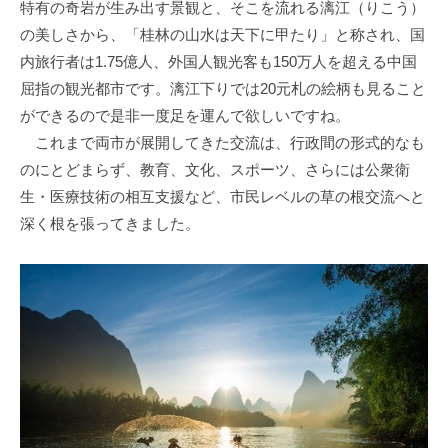
特有の奇岩が生み出す景観と、そこを流れる漓江（りこう）
の美しさから、「桂林の山水は天下に甲たり」と称され、国
内旅行者は1.75億人、外国人観光客も150万人を超える中国
屈指の観光都市です。漓江下りでは20元札の絵柄も見ること
ができるので是非一度足を運んで欲しいですね。
これまで両市が展開してきた交流は、行政間の形式的なも
のにとどまらず、教育、文化、スポーツ、さらには公衆衛
生・医療技術の相互支援など、市民レベルの草の根交流へと
深く根を張ってきました。