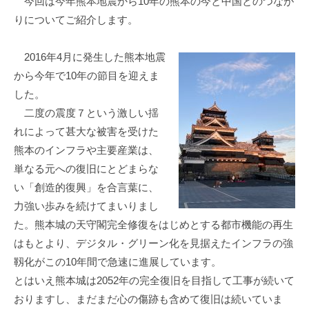
今回は今年熊本地震から10年の熊本の今と中国とのつなが
進
りについてご紹介します。
機
構
2016年4月に発生した熊本地震
(
から今年で10年の節目を迎えま
j
した。
c
二度の震度７という激しい揺
i
p
れによって甚大な被害を受けた
o
熊本のインフラや主要産業は、
)
単なる元への復旧にとどまらな
い「創造的復興」を合言葉に、
力強い歩みを続けてまいりまし
た。熊本城の天守閣完全修復をはじめとする都市機能の再生
はもとより、デジタル・グリーン化を見据えたインフラの強
靱化がこの10年間で急速に進展しています。
とはいえ熊本城は2052年の完全復旧を目指して工事が続いて
おりますし、まだまだ心の傷跡も含めて復旧は続いていま