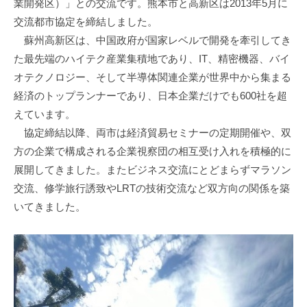
業開発区）」との交流です。熊本市と高新区は2013年5月に
交流都市協定を締結しました。
蘇州高新区は、中国政府が国家レベルで開発を牽引してき
た最先端のハイテク産業集積地であり、IT、精密機器、バイ
オテクノロジー、そして半導体関連企業が世界中から集まる
経済のトップランナーであり、日本企業だけでも600社を超
えています。
協定締結以降、両市は経済貿易セミナーの定期開催や、双
方の企業で構成される企業視察団の相互受け入れを積極的に
展開してきました。またビジネス交流にとどまらずマラソン
交流、修学旅行誘致やLRTの技術交流など双方向の関係を築
いてきました。