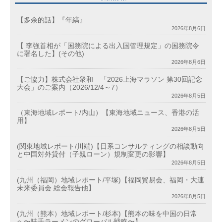
【多余的話】『年縞』
2026年8月6日
【 李強首相が「国務院による出入国管理規定」の国務院令
に署名した】(その他)
2026年8月6日
【ご協力】株式会社衆和 「2026上海マラソン 第30回記念
大会」のご案内（2026/12/4～7）
2026年8月5日
（東海地域レポート/内山）【東海地域ニュース、香港の活
用】
2026年8月5日
(関東地域レポート/川端)【日系コンサルティングの相談動向
と中国対外貸付（子親ローン）規制変更の影響】
2026年8月5日
(九州（福岡）地域レポート/平塚)【福岡貿易会、福岡・大連
未来委員会 総会報告他】
2026年8月5日
(九州（熊本）地域レポート/杉本)【熊本の味を中国の日常
へ〜味千ラーメンのグローバル戦略〜】