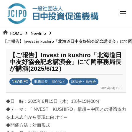
コ
日
ー
ン
中
メ
テ
ニ
投
ュ
ン
日
ー
j
HOME
NewInfo
ツ
資
c
【ご報告】Invest in kushiro「北海道日中友好協会記念講演会」にて岡
中
へ
i
促
ス
p
【ご報告】Invest in kushiro「北海道日
投
進
キ
o
中友好協会記念講演会」にて岡事務局長
ッ
機
が講演(2025/6/12）
資
プ
構
促
NEWINFO
事務局長 岡がゆく
講演会・勉強会
2025年6月19日
b
進
y
◆日 時：2025年6月19日（木）18時‐19時00分
劉
機
◆テーマ：「INVEST KUSHIRO」構想～中国との港湾協力
娜
を未来志向から実現に向けて～
構
◆開催方法：対面形式