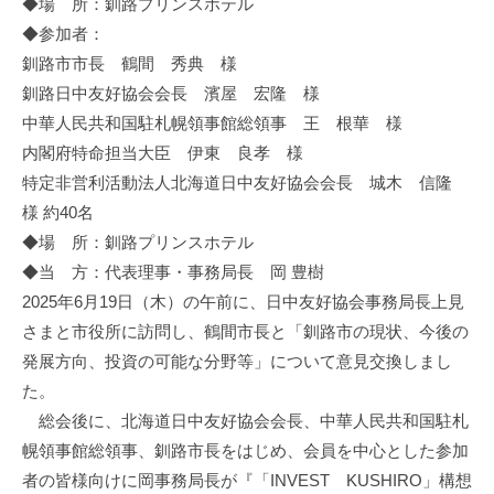
◆場 所：釧路プリンスホテル
◆参加者：
釧路市市長 鶴間 秀典 様
釧路日中友好協会会長 濱屋 宏隆 様
中華人民共和国駐札幌領事館総領事 王 根華 様
内閣府特命担当大臣 伊東 良孝 様
特定非営利活動法人北海道日中友好協会会長 城木 信隆
様 約40名
◆場 所：釧路プリンスホテル
◆当 方：代表理事・事務局長 岡 豊樹
2025年6月19日（木）の午前に、日中友好協会事務局長上見
さまと市役所に訪問し、鶴間市長と「釧路市の現状、今後の
発展方向、投資の可能な分野等」について意見交換しまし
た。
総会後に、北海道日中友好協会会長、中華人民共和国駐札
幌領事館総領事、釧路市長をはじめ、会員を中心とした参加
者の皆様向けに岡事務局長が『「INVEST KUSHIRO」構想