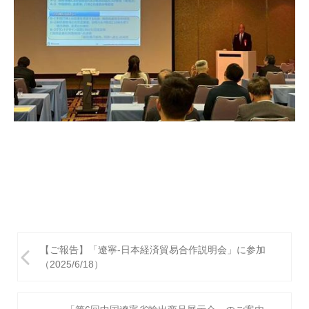
投
【ご報告】「遼寧‐日本経済貿易合作説明会」に参加
稿
（2025/6/18）
ナ