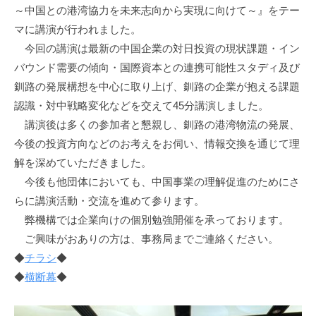
～中国との港湾協力を未来志向から実現に向けて～』をテー
マに講演が行われました。
今回の講演は最新の中国企業の対日投資の現状課題・イン
バウンド需要の傾向・国際資本との連携可能性スタディ及び
釧路の発展構想を中心に取り上げ、釧路の企業が抱える課題
認識・対中戦略変化などを交えて45分講演しました。
講演後は多くの参加者と懇親し、釧路の港湾物流の発展、
今後の投資方向などのお考えをお伺い、情報交換を通じて理
解を深めていただきました。
今後も他団体においても、中国事業の理解促進のためにさ
らに講演活動・交流を進めて参ります。
弊機構では企業向けの個別勉強開催を承っております。
ご興味がおありの方は、事務局までご連絡ください。
◆
チラシ
◆
◆
横断幕
◆