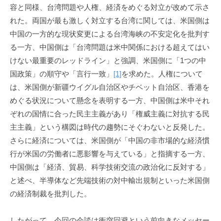
容と同様、台湾問題や人権、経済をめぐる対立が改めて示さ
れた。両国が最も激しく対立する台湾に関しては、米国側は
中国の一方的な現状変更による台湾海峡の不安定化を批判す
る一方、中国側は「台湾問題は米中関係における超えてはい
けない最重要のレッドライン」と強調、米国側に「1つの中
国政策」の順守や「言行一致」
[1]
を求めた。人権について
は、米国側が新疆ウイグル自治区やチベット自治区、香港を
めぐる状況について懸念を表明する一方、中国側は米中それ
ぞれの国情に合った民主主義があり「権威主義に対抗する民
主主義」という構図は時代の趨勢にそぐわないと反発した。
さらに経済については、米国側が「中国の非市場的な経済慣
行が米国の労働者に悪影響を与えている」と指摘する一方、
中国側は「経済、貿易、科学技術交流の政治化に反対する」
と述べ、半導体など先端技術の対中輸出規制といった米国側
の経済制裁を批判した。
したがって、今回の会談は衝突回避という前向きなメッセー