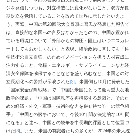
ジを発信しつつも、対立構造には変化がないこと、双方が長
期対立を覚悟していることを改めて世界に示したといえよ
う。実際、中国の第20回党大会冒頭に習氏が発表した報告で
は、直接的な米国への言及はなかったものの、中国が置かれ
ている環境について「外部からの抑圧・阻止はいつエスカレ
ートしてもおかしくない」と表現、経済政策に関しても「科
学技術の自立自強」のためイノベーションを担う人材育成に
注力すること、食糧・エネルギー・サプライチェーンなど経
済安全保障を確保することなどを盛り込むなど、米国との対
立長期化への警戒が示唆された
[2]
。米国側も10月に発表した
「国家安全保障戦略」で「中国は米国にとって最も重大な地
政学的課題」「中国は国際秩序を再構築する意図と、そのた
めの経済・外交・軍事・技術的な力を併せ持つ唯一の競争相
手」「中国との競争において、今後10年間が決定的な10年間
になる」と述べ、中国との競争を中長期的課題として位置づ
けた
[3]
。また、米国の有識者たちの多くが、2024年の米大統