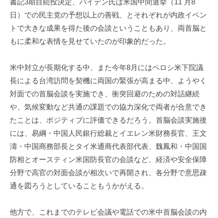
書記3期目続投決定、バイデン氏は米国中間選挙（11 月8
進
日）での民主党の予想以上の善戦、とそれぞれが内政イベン
機
トで大きな成果を得た後の会談ということもあり、両首脳と
構
もに柔和な表情を見せていたのが印象的だった。
(
j
米中対立が長期化する中、また今年8月にはペロシ米下院議
c
長による台湾訪問を契機に両国の緊張が高まる中、ようやく
i
p
対面での首脳会談を実施でき、衝突回避のための対話継続
o
や、気候変動など共通の課題での協力深化で両者が合意でき
)
たことは、ポジティブに評価できるだろう。首脳会談実施後
には、易綱・中国人民銀行総裁とイエレン米財務長官、王文
濤・中国商務部長とタイ米通商代表部代表、魏鳳和・中国国
防相とオースティン米国防長官の会談など、経済や安全保障
分野で高官の対面会談が相次いで再開され、各分野で意思疎
通を図ろうとしていることもうかがえる。
他方で、これまでのテレビ会議や電話での米中首脳会談の内