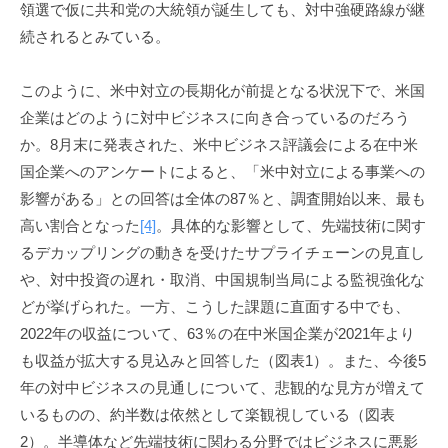
領選で仮に共和党の大統領が誕生しても、対中強硬路線が継
続されるとみている。
このように、米中対立の長期化が前提となる状況下で、米国
企業はどのように対中ビジネスに向き合っているのだろう
か。8月末に発表された、米中ビジネス評議会による在中米
国企業へのアンケートによると、「米中対立による事業への
影響がある」との回答は全体の87％と、調査開始以来、最も
高い割合となった
[4]
。具体的な影響として、先端技術に関す
るデカップリングの動きを受けたサプライチェーンの見直し
や、対中投資の遅れ・取消、中国規制当局による監視強化な
どが挙げられた。一方、こうした課題に直面する中でも、
2022年の収益について、63％の在中米国企業が2021年より
も収益が拡大する見込みと回答した（図表1）。また、今後5
年の対中ビジネスの見通しについて、悲観的な見方が増えて
いるものの、約半数は依然として楽観視している（図表
2）。半導体など先端技術に関わる分野ではビジネスに悪影