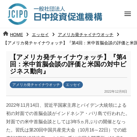
コ
日
ー
ン
中
メ
テ
ニ
投
ュ
ン
日
ー
j
HOME
エッセイ
アメリカ発チャイナウオッチ
ツ
資
c
【アメリカ発チャイナウォッチ】『第4回：米中首脳会談の評価と米
中
へ
i
促
ス
p
【アメリカ発チャイナウォッチ】『第4
投
進
キ
o
回：米中首脳会談の評価と米国の対中ビ
ッ
機
ジネス動向』
資
プ
構
促
アメリカ発チャイナウオッチ
エッセイ
2022年12月8日
b
進
y
2022年11月14日、習近平国家主席とバイデン大統領による
日
機
初の対面での首脳会談がインドネシア・バリ島で行われた。
中
対面での米中首脳会談としては3年5ヵ月ぶりの開催となっ
構
投
資
た。習氏は第20回中国共産党大会（10月16～22日）での総
促