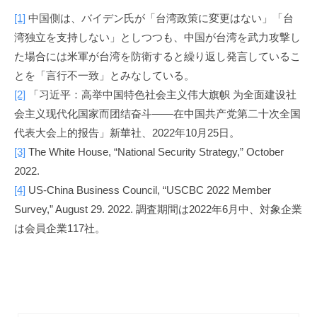
[1]
中国側は、バイデン氏が「台湾政策に変更はない」「台
湾独立を支持しない」としつつも、中国が台湾を武力攻撃し
た場合には米軍が台湾を防衛すると繰り返し発言しているこ
とを「言行不一致」とみなしている。
[2]
「习近平：高举中国特色社会主义伟大旗帜 为全面建设社
会主义现代化国家而团结奋斗——在中国共产党第二十次全国
代表大会上的报告」新華社、2022年10月25日。
[3]
The White House, “National Security Strategy,” October
2022.
[4]
US-China Business Council, “USCBC 2022 Member
Survey,” August 29. 2022. 調査期間は2022年6月中、対象企業
は会員企業117社。