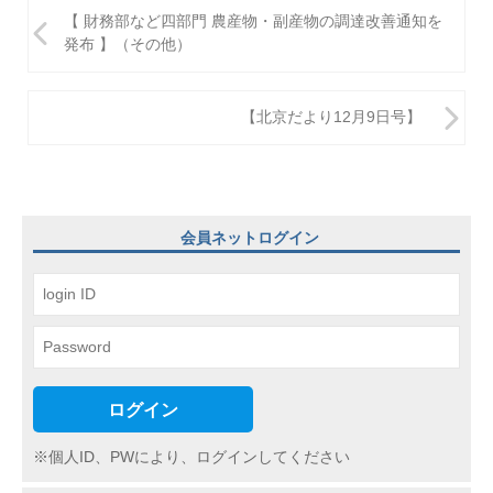
投
【 財務部など四部門 農産物・副産物の調達改善通知を
稿
発布 】（その他）
ナ
ビ
【北京だより12月9日号】
ゲ
ー
シ
会員ネットログイン
ョ
ン
ログイン
※個人ID、PWにより、ログインしてください