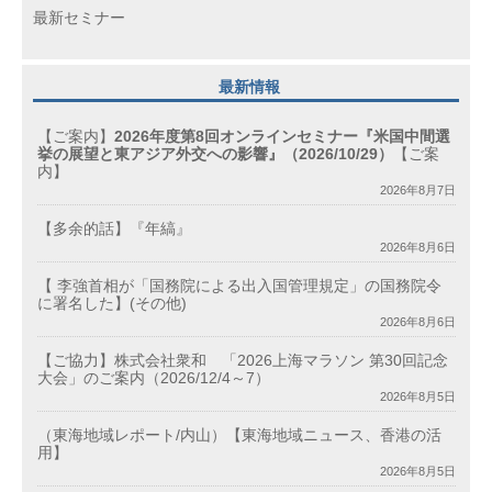
最新セミナー
最新情報
【ご案内】
2026年度第8回オンラインセミナー『米国中間選
挙の展望と東アジア外交への影響』（2026/10/29）
【ご案
内】
2026年8月7日
【多余的話】『年縞』
2026年8月6日
【 李強首相が「国務院による出入国管理規定」の国務院令
に署名した】(その他)
2026年8月6日
【ご協力】株式会社衆和 「2026上海マラソン 第30回記念
大会」のご案内（2026/12/4～7）
2026年8月5日
（東海地域レポート/内山）【東海地域ニュース、香港の活
用】
2026年8月5日