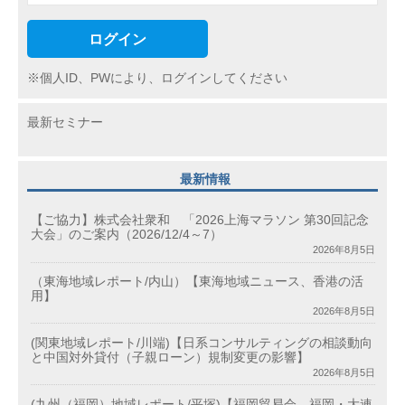
ログイン
※個人ID、PWにより、ログインしてください
最新セミナー
最新情報
【ご協力】株式会社衆和 「2026上海マラソン 第30回記念
大会」のご案内（2026/12/4～7）
2026年8月5日
（東海地域レポート/内山）【東海地域ニュース、香港の活
用】
2026年8月5日
(関東地域レポート/川端)【日系コンサルティングの相談動向
と中国対外貸付（子親ローン）規制変更の影響】
2026年8月5日
(九州（福岡）地域レポート/平塚)【福岡貿易会、福岡・大連