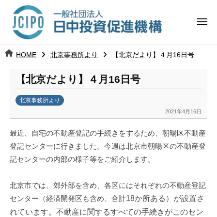
コ
日
ー
ン
中
メ
テ
ニ
投
ュ
ン
日
ー
j
HOME
北京事務所より
【北京だより】４月16日号
ツ
資
c
中
へ
i
促
【北京だより】４月16日号
ス
p
投
進
キ
o
北京事務所より
ッ
機
資
2021年4月16日
b
プ
y
構
促
最近、自宅の不動産登記の手続きをするため、朝暘区不動産
k
登記センターに行きました。今週は北京市朝暘区の不動産登
a
進
記センターの内部の様子等をご紹介します。
n
a
機
u
北京市では、郊外部を含め、各区にはそれぞれの不動産登記
構
m
センター（経済開発区も含め、合計
18
か所ある）が設置さ
i
れています。不動産に関するすべての手続きがこのセン