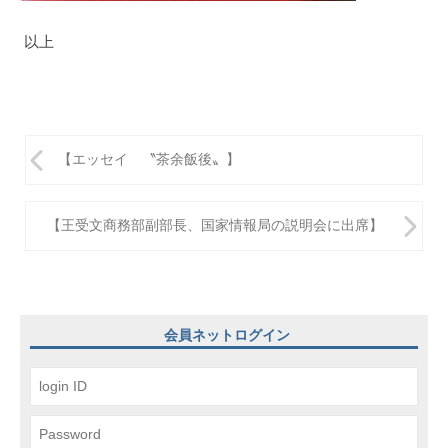
以上
投
【エッセイ 〝茶余飯後〟】
稿
ナ
【王受文商務部副部長、国家情報局の説明会に出席】
ビ
ゲ
ー
会員ネットログイン
シ
ョ
ン