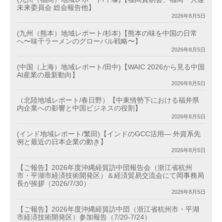
未来委員会 総会報告他】
2026年8月5日
(九州（熊本）地域レポート/杉本)【熊本の味を中国の日常
へ〜味千ラーメンのグローバル戦略〜】
2026年8月5日
(中国（上海）地域レポート/田中)【WAIC 2026から見る中国
AI産業の最新動向】
2026年8月5日
（北陸地域レポート/春日野）【中東情勢下における福井県
内企業への影響と中国ビジネスの役割】
2026年8月5日
(インド地域レポート/繁田)【インドのGCC活用― 外資系先
例と最近の日本企業の動き】
2026年8月5日
【ご報告】2026年度沖縄経貿訪中団報告会（浙江省杭州
市・平湖市経済技術開発区）＆経済貿易交流会にて岡事務局
長が挨拶（2026/7/30）
2026年8月5日
【ご報告】2026年度沖縄経貿訪中団（浙江省杭州市・平湖
市経済技術開発区）参加報告（7/20-7/24）