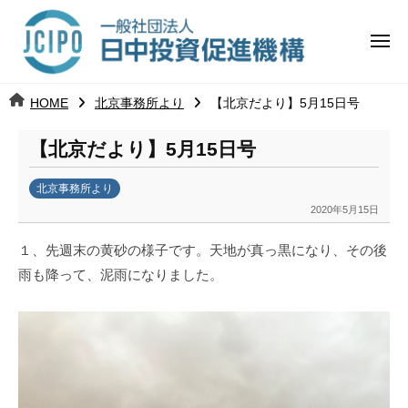
コ
日
ー
ン
中
メ
テ
ニ
投
ュ
ン
日
ー
j
HOME
北京事務所より
【北京だより】5月15日号
ツ
資
c
中
へ
i
促
【北京だより】5月15日号
ス
p
投
進
キ
o
北京事務所より
ッ
機
資
2020年5月15日
b
プ
y
構
促
１、先週末の黄砂の様子です。天地が真っ黒になり、その後
k
雨も降って、泥雨になりました。
a
進
n
a
機
u
構
m
i