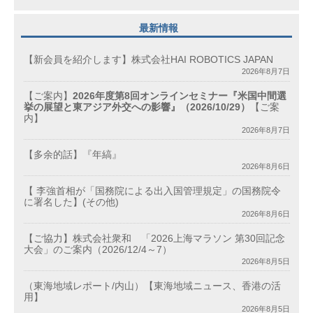
最新情報
【新会員を紹介します】株式会社HAI ROBOTICS JAPAN
2026年8月7日
【ご案内】
2026年度第8回オンラインセミナー『米国中間選
挙の展望と東アジア外交への影響』（2026/10/29）
【ご案
内】
2026年8月7日
【多余的話】『年縞』
2026年8月6日
【 李強首相が「国務院による出入国管理規定」の国務院令
に署名した】(その他)
2026年8月6日
【ご協力】株式会社衆和 「2026上海マラソン 第30回記念
大会」のご案内（2026/12/4～7）
2026年8月5日
（東海地域レポート/内山）【東海地域ニュース、香港の活
用】
2026年8月5日