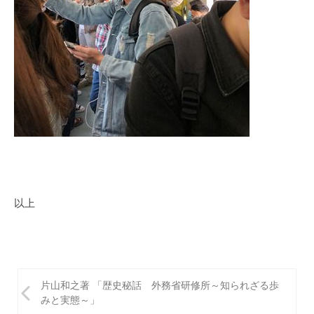
以上
投
片山和之著 「歴史秘話 外務省研修所～知られざる歩
稿
みと実態～」